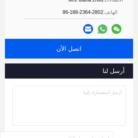
الهاتف:
86-188-2364-2802
اتصل الآن
أرسل لنا