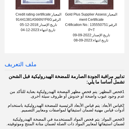
المعيار:Gold Plus Supplier Assess
المعيار:Credit rating certificate
ment Certificate
الرقم:91441381A566NYF6G
الرقم:Crtification No.: 135550751
تاريخ الإصدار:2018-12-05
P+T
تاريخ انتهاء:2023-12-04
تاريخ الإصدار:2022-09-09
تاريخ انتهاء:2023-09-08
ملف التعريف
تدابير مراقبة الجودة الصارمة للمضخة الهيدروليكية قبل الشحن
تشمل أساسا ما يلي:
1فحص المظهر: يتم فحص مظهر المضخة الهيدروليكية بعناية للتأكد من
عدم وجود عيوب واضحة أو خدوش أو ظروف سيئة أخرى.
2قياس الأبعاد: يتم قياس الأبعاد الرئيسية للمضخة الهيدروليكية باستخدام
أدوات قياس مهنية لضمان استيفائها لمواصفات ومعايير التصميم.
3فحص المواد: يتم فحص المواد المستخدمة في المضخة الهيدروليكية
لضمان استيفائها لمعايير المواد ذات الصلة لضمان متانة المنتج وموثوقيته.