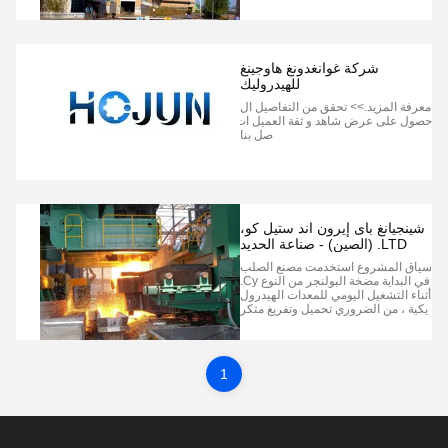
0vs0140. أثناء الإنتاج ، غالباً ما ينتج Re
Xroth A10vso140 ضوضاء غير طبيعية
،يعمل غير مستقر، ببطء، وتدور العنصر
التنفيذي لسرير البرد الأسطوانة يحدث ب
بطء. عندما يزداد الح...
شركة غوانغدونغ هاوجينغ
للهيدروليك
معرفة المزيد.>> تحقق من التفاصيل ال
حصول على عرض شاهد و ثقة العميل ات
صل بنا
شينجيانغ باى إيرون اند ستيل كو،
LTD. (الصين) - صناعة الحديد
والصلب
سياق المشروع استخدمت مصنع الصلب
في البداية مضخة البولنجر من النوع Cy.
أثناء التشغيل اليومي للمعدات الهيدرول
يكية ، من الضروري تحميل وتفريغ متكر
ر ،ضغط العمل يتقلب باستمرار بين 19
Mpa و 21 Mpaونتيجة لذلك فإن النظام
الهيدروليكي بأكمله يتعرض للصدمة الهي
دروليكية، وغالبا ما تتلف مضخة البولنجر
1
عالية الضغط و...