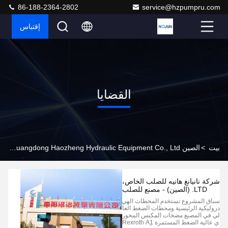
86-188-2364-2802
service@hzpumpru.com
إقتباس
القضايا
بيت
>
الصين Guangdong Haozheng Hydraulic Equipment Co., Ltd. قضايا الشركات
شركة نانيانغ هانيه للصلب الخاص،
LTD. (الصين) - مصنع للصلب
الخاص
سياق المشروع تستخدم المحطات الهي
دروليكية الرئيسية ومحطات الضغط العا
لي في المصبغ مضخات المكبس المحور
ي عالية الضغط المستمرة Rexroth A1