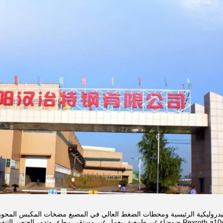
، غالباً ما ينتج Rexroth a10vso140 ضوضاء غير طبيعية ،يعمل غير مستقر، ببطء، وتد