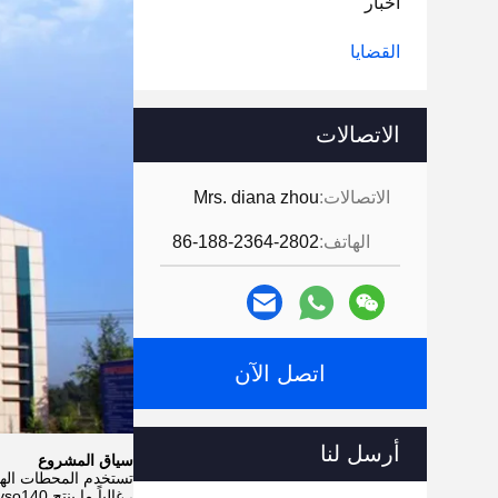
أخبار
القضايا
الاتصالات
الاتصالات:
Mrs. diana zhou
الهاتف:
86-188-2364-2802
اتصل الآن
أرسل لنا
سياق المشروع