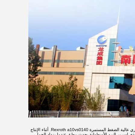
تستخدم المحطات الهيدروليكية الرئيسية ومحطات الضغط العالي في المصبغ مضخات المكبس المحوري عالية الضغط المستمرة Rexroth a10vs0140. أثناء الإنتاج
ور العنصر التنفيذي لسرير البرد الأسطوانة يحدث ببطء. عندما يزداد الحمل،