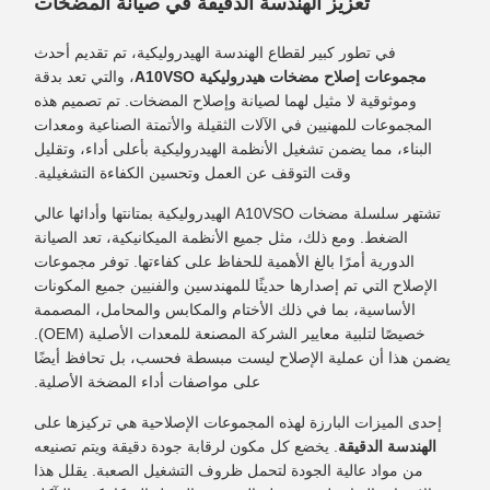
تعزيز الهندسة الدقيقة في صيانة المضخات
في تطور كبير لقطاع الهندسة الهيدروليكية، تم تقديم أحدث
مجموعات إصلاح مضخات هيدروليكية A10VSO
، والتي تعد بدقة
وموثوقية لا مثيل لهما لصيانة وإصلاح المضخات. تم تصميم هذه
المجموعات للمهنيين في الآلات الثقيلة والأتمتة الصناعية ومعدات
البناء، مما يضمن تشغيل الأنظمة الهيدروليكية بأعلى أداء، وتقليل
وقت التوقف عن العمل وتحسين الكفاءة التشغيلية.
تشتهر سلسلة مضخات A10VSO الهيدروليكية بمتانتها وأدائها عالي
الضغط. ومع ذلك، مثل جميع الأنظمة الميكانيكية، تعد الصيانة
الدورية أمرًا بالغ الأهمية للحفاظ على كفاءتها. توفر مجموعات
الإصلاح التي تم إصدارها حديثًا للمهندسين والفنيين جميع المكونات
الأساسية، بما في ذلك الأختام والمكابس والمحامل، المصممة
خصيصًا لتلبية معايير الشركة المصنعة للمعدات الأصلية (OEM).
يضمن هذا أن عملية الإصلاح ليست مبسطة فحسب، بل تحافظ أيضًا
على مواصفات أداء المضخة الأصلية.
إحدى الميزات البارزة لهذه المجموعات الإصلاحية هي تركيزها على
الهندسة الدقيقة
. يخضع كل مكون لرقابة جودة دقيقة ويتم تصنيعه
من مواد عالية الجودة لتحمل ظروف التشغيل الصعبة. يقلل هذا