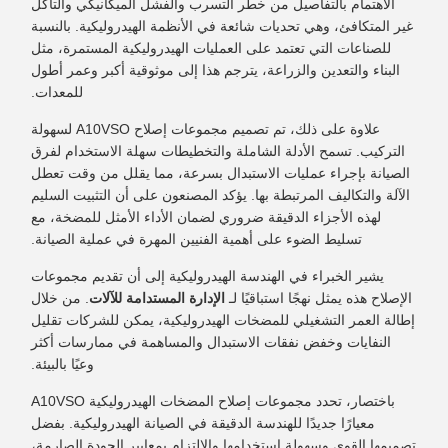
الاهتمام بالتفاصيل من خطر التسرب والفشل الميكانيكي والتآكل
غير المتكافئ، وهي تحديات شائعة في الأنظمة الهيدروليكية. بالنسبة
للصناعات التي تعتمد على العمليات الهيدروليكية المستمرة، مثل
البناء والتعدين والزراعة، يترجم هذا إلى موثوقية أكبر وعمر أطول
للمعدات.
علاوة على ذلك، تم تصميم مجموعات إصلاح A10VSO لسهولة
التركيب. تسمح الأدلة الشاملة والتخطيطات سهلة الاستخدام لفرق
الصيانة بإجراء عمليات الاستبدال بسرعة، مما يقلل من وقت تعطل
الآلة والتكاليف المرتبطة بها. يؤكد المصنعون على أن التثبيت السليم
لهذه الأجزاء الدقيقة ضروري لضمان الأداء الأمثل للمضخة، مع
تسليط الضوء على أهمية الفنيين المهرة في عملية الصيانة.
يشير الخبراء في الهندسة الهيدروليكية إلى أن تقديم مجموعات
الإصلاح هذه يمثل نهجًا استباقيًا لـ
الإدارة المستدامة للآلات
. من خلال
إطالة العمر التشغيلي للمضخات الهيدروليكية، يمكن للشركات تقليل
النفايات وخفض نفقات الاستبدال والمساهمة في ممارسات أكثر
وعيًا بالبيئة.
باختصار، تحدد مجموعات إصلاح المضخات الهيدروليكية A10VSO
معيارًا جديدًا للهندسة الدقيقة في الصيانة الهيدروليكية. بفضل
تصميمها القوي وسهولة استخدامها والالتزام بمعايير الجودة الصارمة،