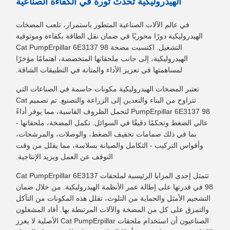
الهيدروليكية تُحدث ثورة في الكفاءة الصناعية
في عالم الآلات الصناعية المتطور باستمرار، تلعب المضخات
الهيدروليكية دورًا محوريًا في ضمان نقل الطاقة بكفاءة وموثوقية
التشغيل. اكتسبت مضخة Cat PumpErpillar 6E3137 98
الهيدروليكية، إلى جانب ملحقاتها المتخصصة، اهتمامًا مؤخرًا
لمساهمتها في تعزيز الأداء والمتانة في التطبيقات الشاقة.
تعتبر المضخات الهيدروليكية مكونات حاسمة في الصناعات التي
تتراوح من البناء والتعدين إلى الزراعة والتصنيع. تم تصميم Cat
PumpErpillar 6E3137 98 لتحمل الظروف القاسية، مما يوفر أداءً
عالي الضغط وتحكمًا دقيقًا في السوائل. تكمل المضخة، ملحقاتها -
بما في ذلك صمامات تخفيف الضغط، والوصلات، والمرشحات،
وأقواس التركيب - التكامل والصيانة بسلاسة، مما يقلل من وقت
التوقف عن العمل ويزيد الإنتاجية.
تتمثل إحدى المزايا الرئيسية لملحقات Cat PumpErpillar 6E3137
98 في قدرتها على إطالة عمر الأنظمة الهيدروليكية. من خلال ضمان
التشحيم الأمثل والحماية من التلوث، تقلل هذه المكونات من التآكل
والتمزق على كل من المضخة والآلات المرتبطة بها. أفاد المشغلون
الصناعيون أن استخدام ملحقات Cat PumpErpillar الأصلية لا يعزز