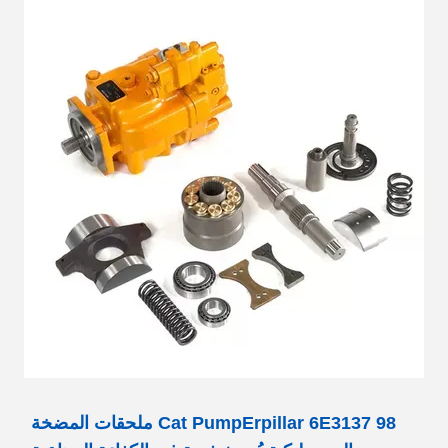
Cat PumpErpillar 6E3137 98 ملحقات المضخة