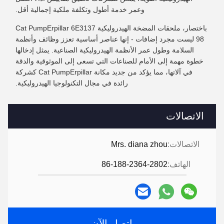
وعمر خدمة أطول وتكلفة ملكية إجمالية أقل.
باختصار، ملحقات المضخة الهيدروليكية Cat PumpErpillar 6E3137
98 ليست مجرد إضافات - إنها عناصر أساسية تعزز وظائف وأنظمة
السلامة وطول عمر الأنظمة الهيدروليكية الصناعية. يمثل إدخالها
خطوة مهمة إلى الأمام للصناعات التي تسعى إلى الموثوقية والدقة
في آلاتها، مما يؤكد من جديد مكانة Cat PumpErpillar كشركة
رائدة في مجال التكنولوجيا الهيدروليكية.
الاتصالات
الاتصالات:
Mrs. diana zhou
الهاتف:
86-188-2364-2802
اتصل الآن