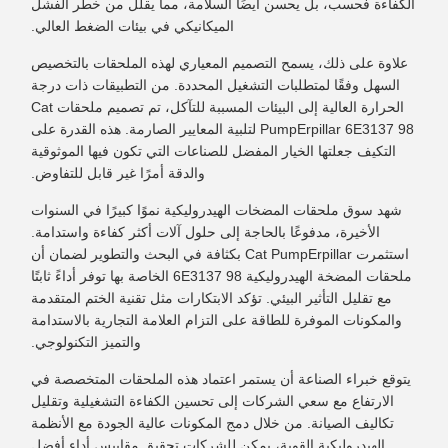
الكفاءة فحسب، بل يحسن أيضًا السلامة، مما يقلل من خطر الفشل
الميكانيكي في بيئات الضغط العالي.
علاوة على ذلك، يسمح التصميم المعياري لهذه الملحقات بالتخصيص
السهل وفقًا لمتطلبات التشغيل المحددة. من التطبيقات ذات درجة
الحرارة العالية إلى البيئات المسببة للتآكل، تم تصميم ملحقات Cat
PumpErpillar 6E3137 98 لتلبية المعايير الصارمة. هذه القدرة على
التكيف جعلتها الخيار المفضل للصناعات التي تكون فيها الموثوقية
والدقة أمرًا غير قابل للتفاوض.
شهد سوق ملحقات المضخات الهيدروليكية نموًا كبيرًا في السنوات
الأخيرة، مدفوعًا بالحاجة إلى حلول آلات أكثر كفاءة واستدامة.
استثمرت Cat PumpErpillar بكثافة في البحث والتطوير لضمان أن
ملحقات المضخة الهيدروليكية 6E3137 98 الخاصة بها توفر أداءً ثابتًا
مع تقليل التأثير البيئي. تؤكد الابتكارات مثل تقنية الختم المتقدمة
والمكونات الموفرة للطاقة على التزام العلامة التجارية بالاستدامة
والتميز التكنولوجي.
يتوقع خبراء الصناعة أن يستمر اعتماد هذه الملحقات المتخصصة في
الارتفاع مع سعي الشركات إلى تحسين الكفاءة التشغيلية وتقليل
تكاليف الصيانة. من خلال دمج المكونات عالية الجودة مع الأنظمة
الهيدروليكية القوية، يمكن للشركات تحقيق مقاييس أداء أفضل