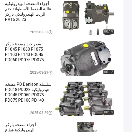
أجزاء المضخة الهيدروليكية
ملحقات المضخات
عالية الضغط الأسطوانة ختم
الهيدروليكية,معدات
الزيت الهيدروليكي باركر
PV16 20 23
المضخات
الهيدروليكية,قطع
أجزاء المضخة الهيدروليكية
00:19
2025-01-13
غيار المضخات
الهيدروليكية
سعر جيد مضخة باركر
#
P1045 P1060 P1075
Hydraulic
P1100 P1140 PD045
PD060 PD075 PD075
Pump
PD100 PD140 P1 PD أصلية
Fittings
باركر هيدروليكية
أجزاء المضخة الهيدروليكية
00:12
2025-03-29
#
Hydraulic
سلسلة PD Denison مضخة
Pump
هيدروليكية PD018 PD028
Spare
PD045 PD060 PD075
PD075 PD100 PD140
Parts
الصين
A
أجزاء المضخة الهيدروليكية
00:13
2025-03-29
1
1
أجزاء مضخة باركر
V
الهيدروليكية قطاع