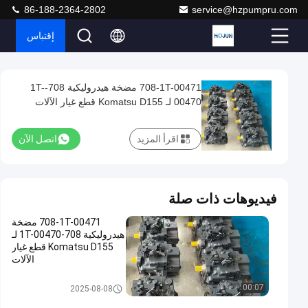
86-188-2364-2802
service@hzpumpru.com
إقتباس
Play
708-1T-00471 مضخة هيدروليكية 708-1T-
708-
Video
00470 لـ Komatsu D155 قطع غيار الآلات
1T-
00471
اقرأ المزيد
اتصل الآن
مضخة
هيدروليكية
708-
فيديوهات ذات صلة
1T-
708-1T-00471 مضخة
00470
هيدروليكية 708-1T-00470 لـ
لـ
Komatsu D155 قطع غيار
الآلات
Komatsu
D155
مضخة مكبس هيدروليكي
00:07
2025-08-08
قطع