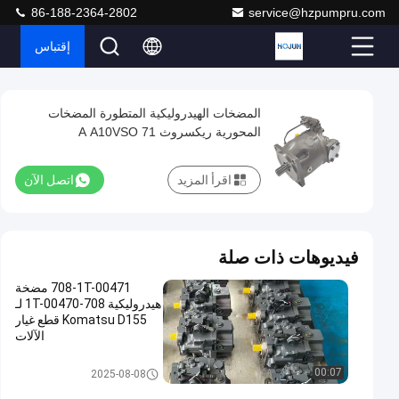
86-188-2364-2802
service@hzpumpru.com
إقتباس
Play
المضخات الهيدروليكية المتطورة المضخات
المضخات
Video
المحورية ريكسروث A A10VSO 71
الهيدروليكية
DFEH/31R-PRA12KD5
المتطورة
اقرأ المزيد
اتصل الآن
المضخات
المحورية
ريكسروث
فيديوهات ذات صلة
A
708-1T-00471 مضخة
A10VSO
هيدروليكية 708-1T-00470 لـ
71
Komatsu D155 قطع غيار
الآلات
DFEH/31R-
PRA12KD5
مضخة مكبس هيدروليكي
00:07
2025-08-08