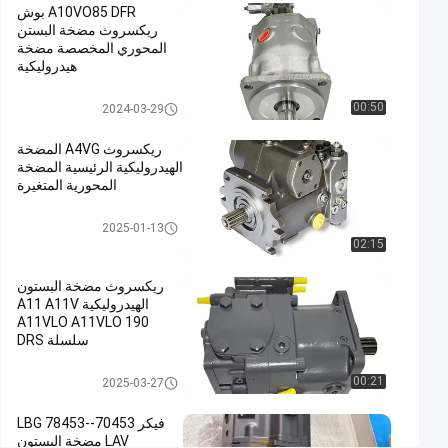
اتصل الآن
مضخة
A10VO85 DFR بوش
1122
2024-
مكبس
ريكسروث مضخة البستن
01-08
الرؤى
هيدروليكي
شارك
المحوري المخصصة مضخة
هيدروليكية
#
مضخات ريكسروث الهيدروليكية
المضخة
00:50
2024-03-29
الهيدروليكية
ريكسروث A4VG المضخة
الرئيسية,مضخة
الهيدروليكية الرئيسية المضخة
مكبس
المحورية المتغيرة
ريكسروث,مضخات
مضخة مكبس هيدروليكي
ريكسروث
2025-01-13
02:15
الهيدروليكية
#
ريكسروث مضخة البستون
Rexroth
الهيدروليكية A11 A11V
Piston
A11VLO A11VLO 190
Pump
سلسلة DRS
#
A11VO190LRDG/R-
NPD12N0 مضخة الزيت
مضخة مكبس هيدروليكي
Rexroth
00:21
2025-03-27
الهيدروليكية المورد الصيني
Hydraulic
فيكر 70453-LBG 78453-
Pumps
LAV مضخة البستون