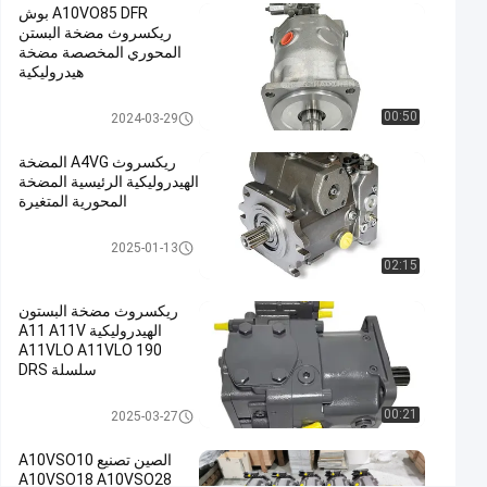
A10VO85 DFR بوش
ريكسروث مضخة البستن
اتصل الآن
مضخة
1122
2024-
المحوري المخصصة مضخة
مكبس
01-08
الرؤى
هيدروليكية
هيدروليكي
شارك
مضخات ريكسروث الهيدروليكية
00:50
2024-03-29
#
المضخة
ريكسروث A4VG المضخة
الهيدروليكية
الهيدروليكية الرئيسية المضخة
الرئيسية,مضخة
المحورية المتغيرة
مكبس
مضخة مكبس هيدروليكي
2025-01-13
ريكسروث,مضخات
02:15
ريكسروث
الهيدروليكية
ريكسروث مضخة البستون
#
الهيدروليكية A11 A11V
Rexroth
A11VLO A11VLO 190
سلسلة DRS
Piston
A11VO190LRDG/R-
Pump
NPD12N0 مضخة الزيت
مضخة مكبس هيدروليكي
00:21
2025-03-27
#
الهيدروليكية المورد الصيني
Rexroth
الصين تصنيع A10VSO10
Hydraulic
A10VSO18 A10VSO28