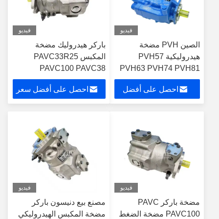
فيديو
فيديو
الصين PVH مضخة
باركر هيدروليك مضخة
هيدروليكية PVH57
المكبس PAVC33R25
PAVC100 PAVC38
PVH63 PVH74 PVH81
PVH98 PVH106
PAVC65 PAVC مضخة
احصل على أفضل
احصل على أفضل سعر
PVH131 PVH141
هيدروليكية المورد الصيني
مضخات هيدروليكية للزيت
سعر
هيدروليك للبيع
فيديو
فيديو
مضخة باركر PAVC
مصنع بيع دنيسون باركر
PAVC100 مضخة الضغط
مضخة المكبس الهيدروليكي