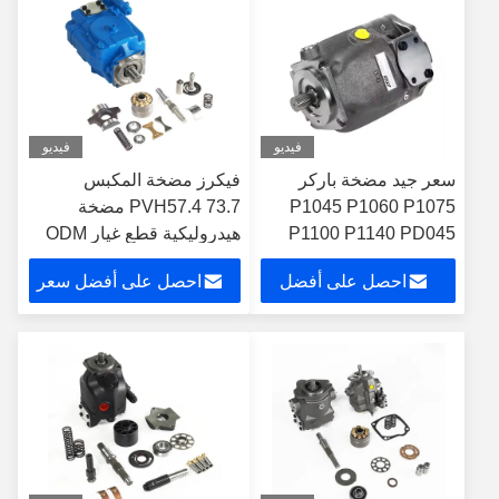
المورد الصيني
فيديو
فيديو
سعر جيد مضخة باركر
فيكرز مضخة المكبس
P1045 P1060 P1075
PVH57.4 73.7 مضخة
P1100 P1140 PD045
هيدروليكية قطع غيار ODM
PD060 PD075 PD075
مضخة المكبس هيدروليكية
احصل على أفضل
احصل على أفضل سعر
PD100 PD140 P1 PD
قطع غيار مصنع الصين
أصلية باركر هيدروليكية
سعر