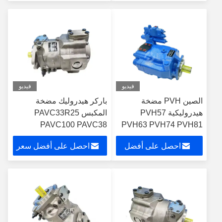
المورد الصيني
سعر
فيديو
فيديو
الصين PVH مضخة
باركر هيدروليك مضخة
هيدروليكية PVH57
المكبس PAVC33R25
PAVC100 PAVC38
PVH63 PVH74 PVH81
PVH98 PVH106
PAVC65 PAVC مضخة
احصل على أفضل
احصل على أفضل سعر
PVH131 PVH141
هيدروليكية المورد الصيني
مضخات هيدروليكية للزيت
سعر
هيدروليك للبيع