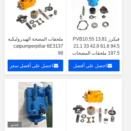
فيكرز PVB10.55 13.81
ملحقات المضخة الهيدروليكية
catpumperpillar 6E3137
21.1 33 42.8 61.6 94.5
197.5 ملحقات المضخات
98
الهيدروليكية
احصل على أفضل
احصل على أفضل سعر
سعر
فيديو