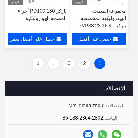
فيديو
فيديو
مجموعة المضخة
باركر PD100 180 أجزاء
الهيدروليكية المخصصة
المضخة الهيدروليكية
باركر PVP33 23 16 41
48 60 76 140 100 مضخة
احصل على أفضل
احصل على أفضل سعر
المكبس الهيدروليكية
المورد الصيني
سعر
3
2
1
الاتصالات
الاتصالات:
Mrs. diana zhou
الهاتف:
86-188-2364-2802