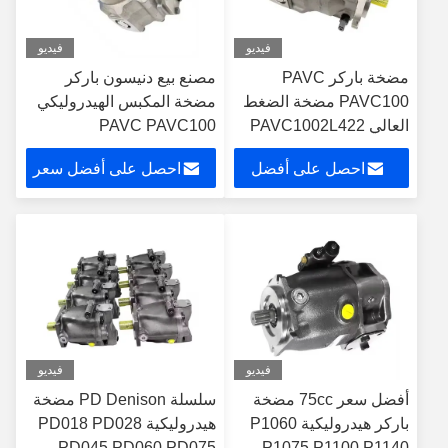
فيديو
فيديو
مضخة باركر PAVC
مصنع بيع دنيسون باركر
PAVC100 مضخة الضغط
مضخة المكبس الهيدروليكي
العالي PAVC1002L422
PAVC PAVC100
PAVC65R4213
PAVC1002L4222
احصل على أفضل
احصل على أفضل سعر
Pavc1002r422 مصنع
PAVC100R4222 PAVC65
الصينية للضخات
مضخة المكبس المتغير
سعر
الهيدروليكية الأصلية
فيديو
فيديو
أفضل سعر 75cc مضخة
سلسلة PD Denison مضخة
باركر هيدروليكية P1060
هيدروليكية PD018 PD028
PD045 PD060 PD075
P1075 P1100 P1140