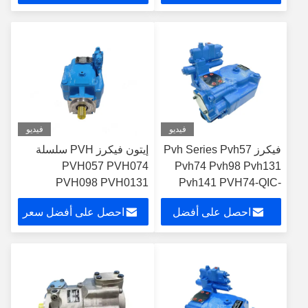
مضخات البستون
سعر
فيديو
فيديو
فيكرز Pvh Series Pvh57
إيتون فيكرز PVH سلسلة
PVH057 PVH074
Pvh74 Pvh98 Pvh131
PVH098 PVH0131
Pvh141 PVH74-QIC-
RF1S-10-C2531 مضخة
احصل على أفضل
احصل على أفضل سعر
البستون الهيدروليكية
المورد الصيني
سعر