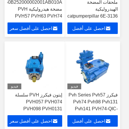
ملحقات المضخة
AA50B252000002001AB010A
الهيدروليكية
مضخة هيدروليكية PVH
PVH57 PVH63 PVH74
catpumperpillar 6E-3136
PVH81 PVH98
74
احصل على أفضل
احصل على أفضل سعر
PVH074R04A مصنع
مضخات البستون
سعر
فيديو
فيديو
فيكرز Pvh Series Pvh57
إيتون فيكرز PVH سلسلة
PVH057 PVH074
Pvh74 Pvh98 Pvh131
PVH098 PVH0131
Pvh141 PVH74-QIC-
RF1S-10-C2531 مضخة
احصل على أفضل
احصل على أفضل سعر
البستون الهيدروليكية