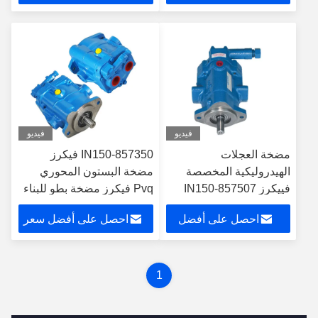
سعر
فيديو
فيديو
مضخة العجلات
857350-IN150 فيكرز
الهيدروليكية المخصصة
مضخة البستون المحوري
فييكرز 857507-IN150
Pvq فيكرز مضخة بطو للبناء
PVB6-RSY-21-C-11-IN1
احصل على أفضل
احصل على أفضل سعر
ODM
سعر
1