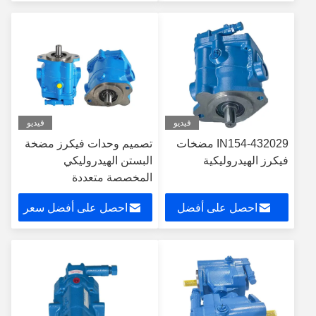
سعر
فيديو
فيديو
432029-IN154 مضخات
تصميم وحدات فيكرز مضخة
فيكرز الهيدروليكية
البستن الهيدروليكي
المخصصة متعددة
الاستخدامات مضخات
احصل على أفضل
احصل على أفضل سعر
سعر