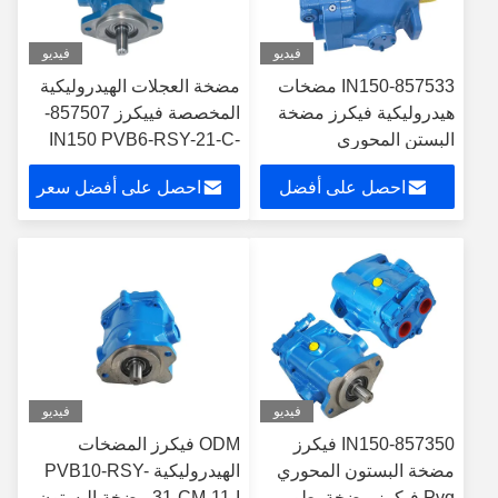
فيديو
فيديو
857533-IN150 مضخات
مضخة العجلات الهيدروليكية
هيدروليكية فيكرز مضخة
المخصصة فييكرز 857507-
البستن المحوري
IN150 PVB6-RSY-21-C-
11-IN1 ODM
احصل على أفضل
احصل على أفضل سعر
سعر
فيديو
فيديو
857350-IN150 فيكرز
ODM فيكرز المضخات
مضخة البستون المحوري
الهيدروليكية PVB10-RSY-
Pvq فيكرز مضخة بطو
31-CM-11-I مضخة البستون