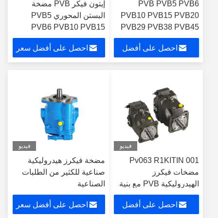
PVB PVB5 PVB6
إيتون فيكر PVB مضخة
PVB10 PVB15 PVB20
البستن المحوري PVB5
PVB6 PVB10 PVB15
PVB29 PVB38 PVB45
سلسلة الدقة الضغط
PVB20 PVB29 مضخة
احصل على أفضل
احصل على أفضل سعر
العالي إيتون فيكرز مضخة
هيدروليكية
صناعة الصين
سعر
فيديو
فيديو
Pv063 R1KITIN 001
مضخة فيكرز هيدروليكية
مضخات فيكرز
صناعية للكثير من الطلبات
الهيدروليكية PVB مع بنية
الصناعية
صفيحة السويس
احصل على أفضل
احصل على أفضل سعر