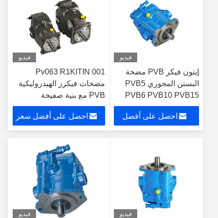
فيديو
فيديو
إيتون فيكر PVB مضخة
Pv063 R1KITIN 001
البستن المحوري PVB5
مضخات فيكرز الهيدروليكية
PVB6 PVB10 PVB15
PVB مع بنية صفيحة
PVB20 PVB29 مضخة
السويس
احصل على أفضل
احصل على أفضل سعر
هيدروليكية
سعر
فيديو
فيديو