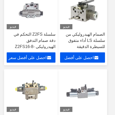
فيديو
فيديو
الصمام الهيدروليكي من
سلسلة Z2FS التحكم في
سلسلة LS أداء متفوق
دقة صمام التدفق
للسيطرة الدقيقة
الهيدروليكي Z2FS16-8-
3X/S Z2FS22-5-3X/S
احصل على أفضل
احصل على أفضل سعر
سعر
فيديو
فيديو