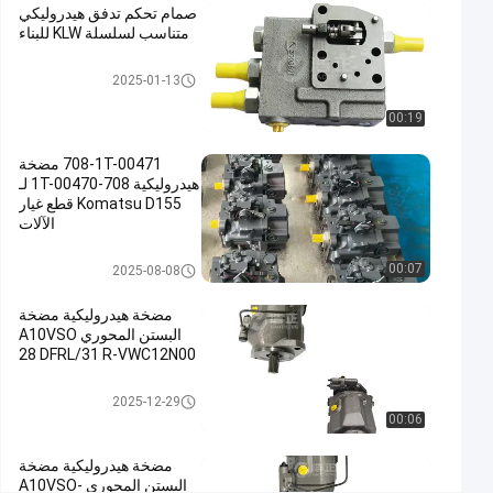
صمام تحكم تدفق هيدروليكي
صمام التحكم
متناسب لسلسلة KLW للبناء
الهيدروليكي,صمام
صمام هيدروليكي
القفل
2025-01-13
الهيدروليكي,صمام
00:19
هيدروليكي
متناسب
708-1T-00471 مضخة
#
هيدروليكية 708-1T-00470 لـ
Hydraulic
Komatsu D155 قطع غيار
الآلات
Lock
Valve
مضخة مكبس هيدروليكي
00:07
2025-08-08
#
Hydraulic
مضخة هيدروليكية مضخة
Proportional
البستن المحوري A10VSO
Valve
28 DFRL/31 R-VWC12N00
ص
مضخة هيدروليكية
م
2025-12-29
00:06
ا
م
مضخة هيدروليكية مضخة
ا
البستن المحوري A10VSO-
ت