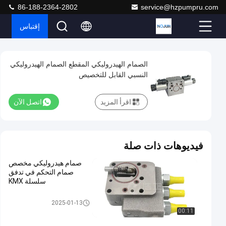
86-188-2364-2802
service@hzpumpru.com
إقتباس
Play
الصمام الهيدروليكي المقطع الصمام الهيدروليكي
الصمام
Video
النسبي القابل للتخصيص
الهيدروليكي
المقطع
اقرأ المزيد
اتصل الآن
الصمام
الهيدروليكي
النسبي
فيديوهات ذات صلة
القابل
صمام هيدروليكي مخصص
للتخصيص
صمام التحكم في تدفق
سلسلة KMX
اتصل الآن
2068
2025-
صمام
صمام هيدروليكي
هيدروليكي
01-13
الرؤى
2025-01-13
شارك
00:11
#