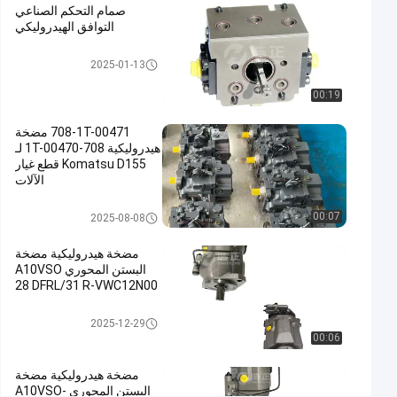
صمام التحكم الصناعي
صمام التحكم
التوافق الهيدروليكي
الهيدروليكي,صمام
صمام هيدروليكي
القفل
2025-01-13
الهيدروليكي,صمام
00:19
هيدروليكي
متناسب
708-1T-00471 مضخة
#
هيدروليكية 708-1T-00470 لـ
Hydraulic
Komatsu D155 قطع غيار
الآلات
Lock
Valve
مضخة مكبس هيدروليكي
00:07
2025-08-08
#
Hydraulic
مضخة هيدروليكية مضخة
Proportional
البستن المحوري A10VSO
Valve
28 DFRL/31 R-VWC12N00
ص
مضخة هيدروليكية
م
2025-12-29
00:06
ا
م
مضخة هيدروليكية مضخة
ت
البستن المحوري A10VSO-
ح