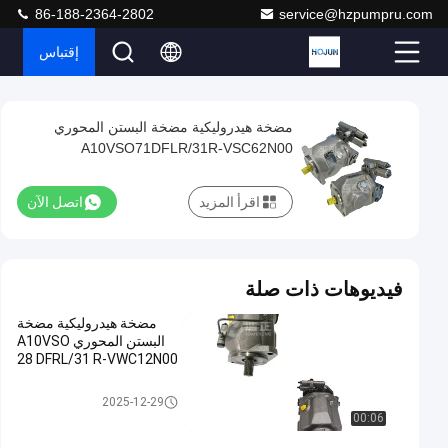
86-188-2364-2802
service@hzpumpru.com
إقتباس
Play
مضخة هيدروليكية مضخة البستن المحوري
مضخة
Video
A10VSO71DFLR/31R-VSC62N00
هيدروليكية
مضخة
اقرأ المزيد
اتصل الآن
البستن
المحوري
A10VSO71DFLR/31R-
فيديوهات ذات صلة
VSC62N00
مضخة هيدروليكية مضخة
البستن المحوري A10VSO
اتصل الآن
6
2025-
مضخة
28 DFRL/31 R-VWC12N00
هيدروليكية
12-29
الرؤى
شارك
مضخة هيدروليكية
2025-12-29
00:06
#
مضخة هيدروليكية