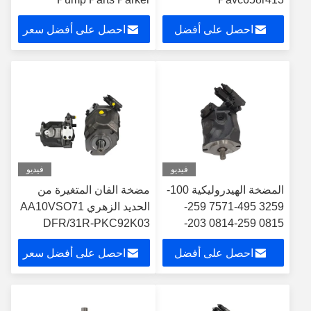
Hydraulic Products
Pavc6592L42A13
احصل على أفضل
احصل على أفضل سعر
Manufacturer
Pavc6592L42h13
Pavc6592L42hm13
سعر
Pavc6592L4a13
Hydraulic Pumps
فيديو
فيديو
المضخة الهيدروليكية 100-
مضخة الفان المتغيرة من
3259 495-7571 259-
الحديد الزهري AA10VSO71
DFR/31R-PKC92K03
0815 259-0814 203-
2790 190-2279
احصل على أفضل
احصل على أفضل سعر
سعر