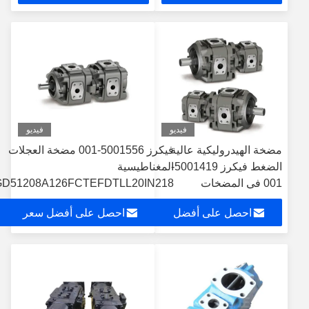
سعر
فيديو
فيديو
مضخة الهيدروليكية عالية
فيكرز 5001556-001 مضخة العجلات
الضغط فيكرز 5001419-
المغناطيسية
001 في المضخات
GD51208A126FCTEFDTLL20IN218
الصناعية
احصل على أفضل
احصل على أفضل سعر
سعر