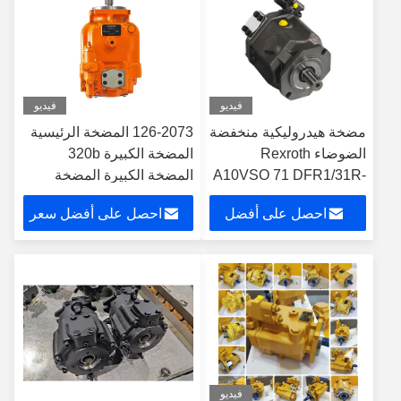
فيديو
فيديو
مضخة هيدروليكية منخفضة
126-2073 المضخة الرئيسية
الضوضاء Rexroth
المضخة الكبيرة 320b
A10VSO 71 DFR1/31R-
المضخة الكبيرة المضخة
VSA42K68
الهيدرولية
احصل على أفضل
احصل على أفضل سعر
سعر
فيديو