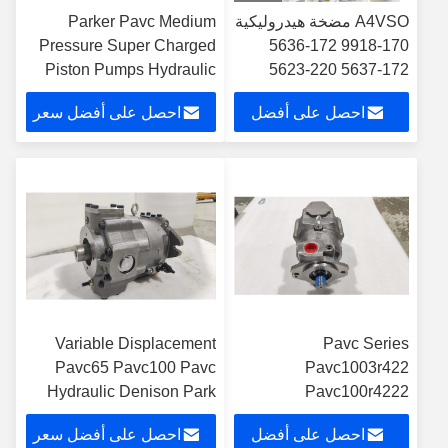
A4VSO مضخة هيدروليكية
Parker Pavc Medium
Pressure Super Charged
170-9918 172-5636
Piston Pumps Hydraulic
172-5637 220-5623
ريكسروث حفر المكبس
Pump, Hydraulic Motor,
احصل على أفضل
احصل على أفضل سعر
المضخة الرئيسية لقط
Hydraulic Parts
202-1335 كاتربيلار
سعر
Variable Displacement
Pavc Series
Pavc65 Pavc100 Pavc
Pavc1003r422
Hydraulic Denison Park
Pavc100r4222
Piston Pump
Pavc10038r4222
احصل على أفضل
احصل على أفضل سعر
Hydraulic Piston Pump