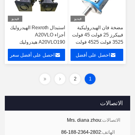
فيديو
فيديو
مضخة فان الهيدروليكية
استبدال Rexroth الهيدروليك
فييكرز 25 فولت 45 فولت
أجزاء A20VLO
3525 فولت 4525 فولت
A20VLO190 هيدروليك
مضخة فان باركر
محوري مضخة البستن
احصل على أفضل
احصل على أفضل سعر
A20VLO260
سعر
2
1
الاتصالات
الاتصالات:
Mrs. diana zhou
الهاتف:
86-188-2364-2802