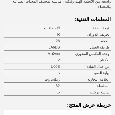
واسعة من الأنظمة الهيدروليكية ، مناسبة لمختلف المعدات الصناعية
والمتنقلة.
المعلمات التقنية:
قيمة الصفة
الإحصاءات
تحريف الدوران
R
الحجم
28
طريقة العمل
LA6DS
وحدة المكبس المحوري
A10vso
الأختام
V
من خلال القيادة
U00E
نهاية العمود
S
العلامة التجارية
ريكسروث
السلسلة
32
شاشة تركيب
ب
خريطة عرض المنتج: