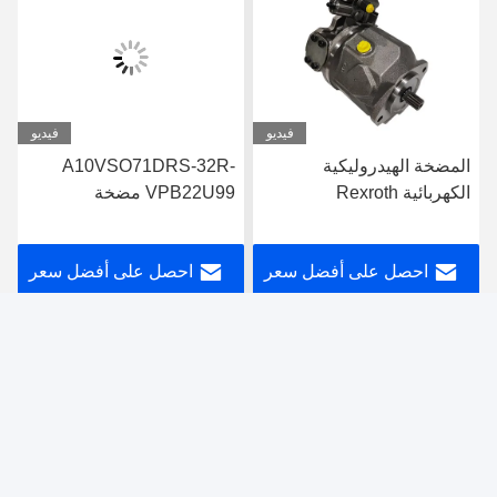
فيديو
فيديو
المضخة الهيدروليكية
A10VSO71DRS-32R-
الكهربائية Rexroth
VPB22U99 مضخة
A10VSO71FED-30R-
ريكسروث الهيدروليكية
PPA12G30
التصميم القوي
احصل على أفضل سعر
احصل على أفضل سعر
Guangdong Haozheng Hydraulic Equipment
Co., Ltd.