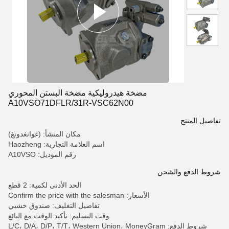
مضخة هيدروليكية مضخة البستن المحوري
A10VSO71DFLR/31R-VSC62N00
تفاصيل المنتج
مكان المنشأ: (غوانغدونغ)
اسم العلامة التجارية: Haozheng
رقم الموديل: A10VSO
شروط الدفع والشحن
الحد الأدنى لكمية: 2 قطع
الأسعار: Confirm the price with the salesman
تفاصيل التغليف: صندوق خشبي
وقت التسليم: تأكيد الوقت مع البائع
شروط الدفع: L/C، D/A، D/P، T/T، Western Union، MoneyGram