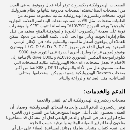
المضخات الهيدروليكية ريكسروث توفر أداء فعال وموثوق به في العديد
من المضخات الصناعيةهذه المضخات معروفة بثباتهامع نظام هيدروليك
قوي، مضخات ريكسروث الهيدروليكية مثالية لمجموعة متنوعة من
الطلبات مضخات، مثل الآلات الصناعيةمعدات البناءاسم العلامة التجارية
"هاوجينغ" ورقم النموذج "A10VSO" وسلسلة التثبيت "B" كلها مؤشرات
قوية على سمعة "ريكسروث" للجودة والموثوقية.المنتج معتمد من قبل
نظام إدارة الجودة، ويأتي مع الحد الأدنى لكمية الطلب من 2pcs. يمكن
للعملاء أن يتوقعون أسعار تنافسية، والتسليم عادة في الإطار الزمني
الموعود. يتم قبول الدفع عن طريق L / C، D / A، D / P، T / T،ويسترن
يونيونو (موني غرام) وطرق أخرى القدرة على التوريد فوق 5000
كيلوغراموحدة المكبس المحوري A10vso و drive U00E بالإضافة إلى
الأختام V تجعل مضخات Rexroth الهيدروليكية مثالية للمضخات التي
تتطلب مستوى عال من الأداء والموثوقيةDFR1 و K68 هما من أكثر
مضخات Rexroth الهيدروليكية شعبية، ويمكن استخدامها لمختلف
الصناعات، مثل الصناعة والزراعة والبناء.
الدعم والخدمات:
مضخات ريكسروث الهيدروليكية الدعم التقني والخدمة
توفر ريكسروث الدعم الفني والخدمة لضخاتها الهيدروليكية، وضمان أن
العملاء يحصلون على أعلى جودة المنتج.فريقنا من الفنيين ذوي الخبرة
متاح لتوفير دعم في الموقع والدعم الهاتفي لحل أي مشاكل قد تنشأفنيونا
متاحون أيضا لتوفير الصيانة الوقائية والترقية حسب الحاجة.
نحن نقدم كتيبات منتجات شاملة ووثائق لمساعدة العملاء على حل أي