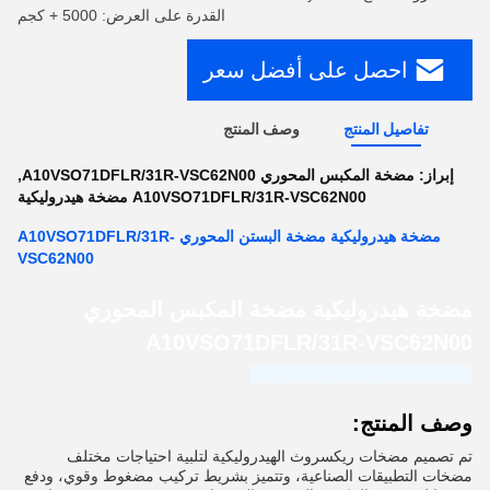
القدرة على العرض: 5000 + كجم
احصل على أفضل سعر
تفاصيل المنتج
وصف المنتج
إبراز:
مضخة المكبس المحوري A10VSO71DFLR/31R-VSC62N00
,
A10VSO71DFLR/31R-VSC62N00 مضخة هيدروليكية
مضخة هيدروليكية مضخة البستن المحوري A10VSO71DFLR/31R-
VSC62N00
مضخة هيدروليكية مضخة المكبس المحوري
A10VSO71DFLR/31R-VSC62N00
شركة غوانغدونغ هاوجينغ للهيدروليك
وصف المنتج:
تم تصميم مضخات ريكسروث الهيدروليكية لتلبية احتياجات مختلف
مضخات التطبيقات الصناعية، وتتميز بشريط تركيب مضغوط وقوي، ودفع