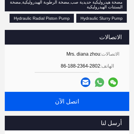
مضخة هيدروليكية حديدية صب,مضخة الرطوبة الهيدروليكية,مضخة
البستنات الهيدروليكية
Hydraulic Radial Piston Pump
Hydraulic Slurry Pump
الاتصالات
الاتصالات:
Mrs. diana zhou
الهاتف:
86-188-2364-2802
اتصل الآن
أرسل لنا