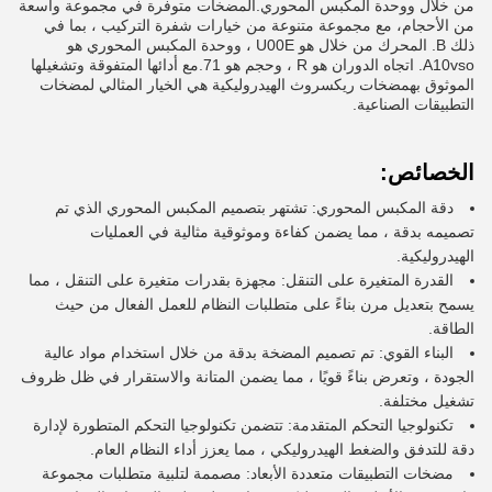
من خلال ووحدة المكبس المحوري.المضخات متوفرة في مجموعة واسعة
من الأحجام، مع مجموعة متنوعة من خيارات شفرة التركيب ، بما في
ذلك B. المحرك من خلال هو U00E ، ووحدة المكبس المحوري هو
A10vso. اتجاه الدوران هو R ، وحجم هو 71.مع أدائها المتفوقة وتشغيلها
الموثوق بهمضخات ريكسروث الهيدروليكية هي الخيار المثالي لمضخات
التطبيقات الصناعية.
الخصائص:
دقة المكبس المحوري: تشتهر بتصميم المكبس المحوري الذي تم
تصميمه بدقة ، مما يضمن كفاءة وموثوقية مثالية في العمليات
الهيدروليكية.
القدرة المتغيرة على التنقل: مجهزة بقدرات متغيرة على التنقل ، مما
يسمح بتعديل مرن بناءً على متطلبات النظام للعمل الفعال من حيث
الطاقة.
البناء القوي: تم تصميم المضخة بدقة من خلال استخدام مواد عالية
الجودة ، وتعرض بناءً قويًا ، مما يضمن المتانة والاستقرار في ظل ظروف
تشغيل مختلفة.
تكنولوجيا التحكم المتقدمة: تتضمن تكنولوجيا التحكم المتطورة لإدارة
دقة للتدفق والضغط الهيدروليكي ، مما يعزز أداء النظام العام.
مضخات التطبيقات متعددة الأبعاد: مصممة لتلبية متطلبات مجموعة