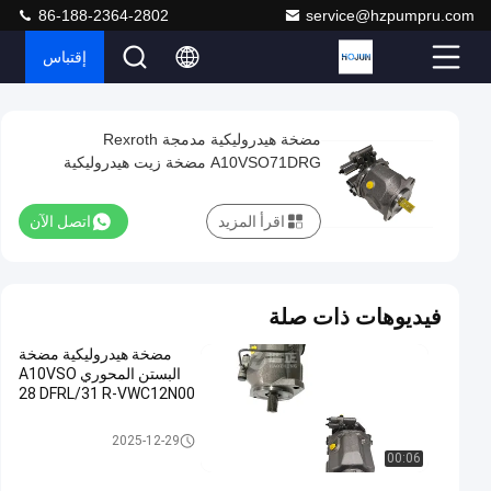
86-188-2364-2802
service@hzpumpru.com
إقتباس
Play
مضخة هيدروليكية مدمجة Rexroth
مضخة
Video
A10VSO71DRG مضخة زيت هيدروليكية
هيدروليكية
مدمجة
اقرأ المزيد
اتصل الآن
Rexroth
A10VSO71DRG
مضخة
فيديوهات ذات صلة
زيت
مضخة هيدروليكية مضخة
هيدروليكية
البستن المحوري A10VSO
28 DFRL/31 R-VWC12N00
اتصل الآن
1122
2024-
مضخة
مضخة هيدروليكية
هيدروليكية
01-08
الرؤى
2025-12-29
شارك
00:06
#