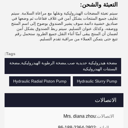
التعبئة والشحن:
سيتم تعبئة المضخات الهيدروليكية ونقلها مع مراعاة السلامة. سيتم
تغليف جميع المنتجات بشكل آمن في غلاف فقاعات ثم وضعها في
صناديق خشبية دائمة.سوف يشير الصندوق بوضوح إلى اسم المنتج
ووصفه، وكذلك عنوان التسليم. سيتم ربط الصندوق بشكل آمن
لضمان أن المنتج يبقى آمنًا أثناء النقل.جميع الطرود ستحمل رقم
تتبع حتى يتمكن العملاء من مراقبة تقدم التسليم.
Tags:
مضخة هيدروليكية حديدية صب,مضخة الرطوبة الهيدروليكية,مضخة
البستنات الهيدروليكية
Hydraulic Radial Piston Pump
Hydraulic Slurry Pump
الاتصالات
الاتصالات:
Mrs. diana zhou
الهاتف:
86-188-2364-2802