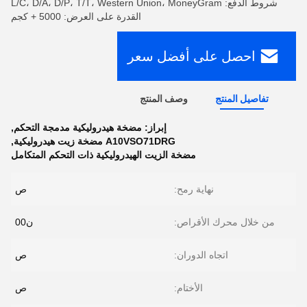
شروط الدفع: L/C، D/A، D/P، T/T، Western Union، MoneyGram
القدرة على العرض: 5000 + كجم
احصل على أفضل سعر
تفاصيل المنتج
وصف المنتج
إبراز:
مضخة هيدروليكية مدمجة التحكم
,
A10VSO71DRG مضخة زيت هيدروليكية
,
مضخة الزيت الهيدروليكية ذات التحكم المتكامل
نهاية رمح:
ص
من خلال محرك الأقراص:
ن00
اتجاه الدوران:
ص
الأختام:
ص