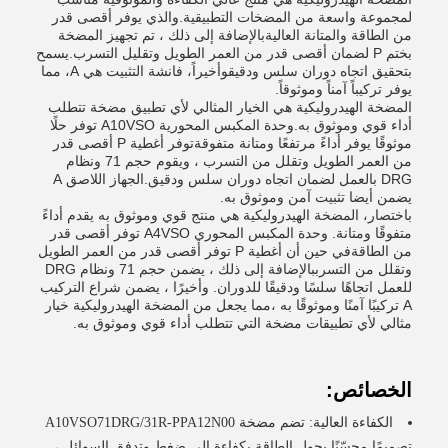
لمجموعة واسعة من المضخات التطبيقية.والذي يوفر أقصى قدر
من الطاقة والمتانة العاليةبالإضافة إلى ذلك ، تم تجهيز المضخة
بختم P لضمان أقصى قدر من العمر الطويل وتقليل التسرب.يسمح
بتحقيق اتجاه دوران سلس ودقيقوأخيراً، فانشة التثبيت هي A، مما
يوفر تركيباً آمناً وموثوقاً.
المضخة الهيدروليكية هي الخيار المثالي لأي تطبيق مضخة تتطلب
أداء قوي وموثوق به.وحدة المكبس المحورية A10VSO توفر حلًا
موثوقًا يوفر أداءً مرتفعًا ومتانة متفوقةتوفر أغطية P أقصى قدر
من العمر الطويل وتقلل من التسرب ، ويقوم حجم 71 ونظام
DRG بالعمل لضمان اتجاه دوران سلس ودقيق.الجهاز اللاصق A
يضمن أيضا تثبيت آمن وموثوق به.
باختصار، المضخة الهيدروليكية هي منتج قوي وموثوق به يقدم أداءً
متفوقًا ومتانة. وحدة المكبس المحوري A4VSO توفر أقصى قدر
من الطاقةفي حين أن أغطية P توفر أقصى قدر من العمر الطويل
وتقلل من التسرببالإضافة إلى ذلك ، يضمن حجم 71 ونظام DRG
للعمل اتجاهًا سلسًا ودقيقًا للدوران. وأخيرًا ، يضمن شراع التركيب
A تركيبًا آمنًا وموثوقًا به ،مما يجعل من المضخة الهيدروليكية خيار
مثالي لأي تطبيقات مضخة التي تتطلب أداء قوي وموثوق به.
الخصائص:
الكفاءة العالية: تضم مضخة A10VSO71DRG/31R-PPA12N00
تصميمًا محسّنًا يحول الطاقة بكفاءة إلى ضغط وتدفق السوائل ،