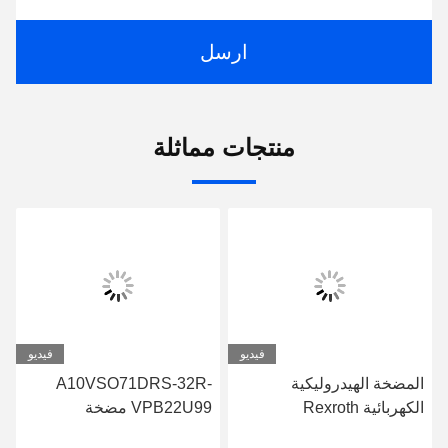
ارسل
منتجات مماثلة
فيديو
فيديو
المضخة الهيدروليكية
A10VSO71DRS-32R-
الكهربائية Rexroth
VPB22U99 مضخة
A10VSO71FED-30R-
ريكسروث الهيدروليكية