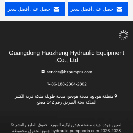
PPA12G30
التصميم القوي
احصل على أفضل سعر
احصل على أفضل سعر
Guangdong Haozheng Hydraulic Equipment
Co., Ltd.
service@hzpumpru.com
86-188-2364-2802
منطقة هويانغ، مدينة هويجو، مدينة طويلة ملكة قرية الكثير
الملكة ستة الطريق رقم 142 مصنع
الصين جودة جيدة مضخة هيدروليكية المورد. حقوق الطبع والنشر ©
2023-2026 hydraulic-pumpparts.com جميع الحقوق محفوظة