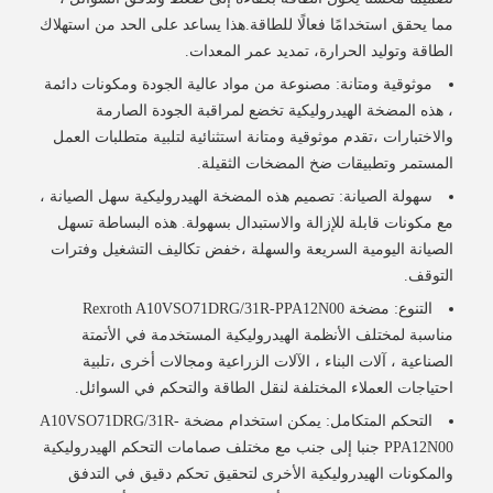
مما يحقق استخدامًا فعالًا للطاقة.هذا يساعد على الحد من استهلاك
الطاقة وتوليد الحرارة، تمديد عمر المعدات.
موثوقية ومتانة: مصنوعة من مواد عالية الجودة ومكونات دائمة
، هذه المضخة الهيدروليكية تخضع لمراقبة الجودة الصارمة
والاختبارات ،تقدم موثوقية ومتانة استثنائية لتلبية متطلبات العمل
المستمر وتطبيقات ضخ المضخات الثقيلة.
سهولة الصيانة: تصميم هذه المضخة الهيدروليكية سهل الصيانة ،
مع مكونات قابلة للإزالة والاستبدال بسهولة. هذه البساطة تسهل
الصيانة اليومية السريعة والسهلة ،خفض تكاليف التشغيل وفترات
التوقف.
التنوع: مضخة Rexroth A10VSO71DRG/31R-PPA12N00
مناسبة لمختلف الأنظمة الهيدروليكية المستخدمة في الأتمتة
الصناعية ، آلات البناء ، الآلات الزراعية ومجالات أخرى ،تلبية
احتياجات العملاء المختلفة لنقل الطاقة والتحكم في السوائل.
التحكم المتكامل: يمكن استخدام مضخة A10VSO71DRG/31R-
PPA12N00 جنبا إلى جنب مع مختلف صمامات التحكم الهيدروليكية
والمكونات الهيدروليكية الأخرى لتحقيق تحكم دقيق في التدفق