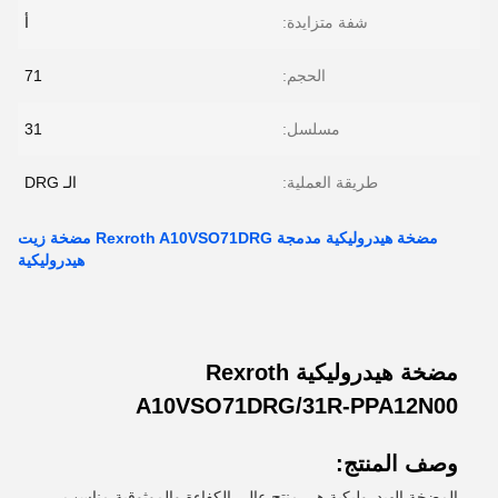
شفة متزايدة:
أ
الحجم:
71
مسلسل:
31
طريقة العملية:
الـ DRG
مضخة هيدروليكية مدمجة Rexroth A10VSO71DRG مضخة زيت
هيدروليكية
مضخة هيدروليكية Rexroth
A10VSO71DRG/31R-PPA12N00
وصف المنتج:
المضخة الهيدروليكية هي منتج عالي الكفاءة والموثوقية مناسب