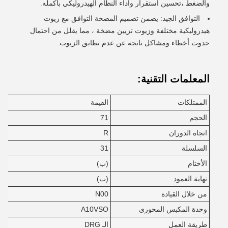
والضغط ،تحسين استقرار وأداء النظام الهيدروليكي بأكمله.
التوافق الجيد: يضمن تصميم المضخة التوافق مع زيوت
هيدروليكية مختلفة وزيوت تزيين مضخة ، مما يقلل من احتمال
حدوث أخطاء ومشاكل ناتجة عن عدم تطابق الزيوت.
المعلمات التقنية:
الممتلكات
القيمة
الحجم
71
اتجاه الدوران
R
السلسلة
31
الأختام
(ب)
نهاية العمود
(ب)
من خلال القيادة
N00
وحدة المكبس المحوري
A10VSO
طريقة العمل
الـ DRG