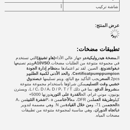
شاشة تركيب
أ
عرض المنتج:
تطبيقات مضخات:
الـ
مضخة هيدروليكية
هو جهاز عالي الأداء
(هاو تشينغ)
التي تستخدم
في مجموعة متنوعة من الطلبات مضخات.
A10VSO
ويتم تصنيعها
في
غوانغدونغ
، الصين. لقد تم اعتمادها مع
نظام إدارة الجودة
Certificatpumppumpion
، و
الحد الأدنى لكمية الطلب
هو
2pcs.
السعر
يجب التأكيد مع البائع، ويتم تسليمها في
صندوق
خشبي
.
وقت التسليم
يمكن شراؤها باستخدام مجموعة متنوعة
من
شروط الدفع
، بما في ذلك L / C، D / A، D / P، T / T، ويسترن
يونيون، موني غرام، الخ
القدرة على التوريد
وزنها 5000+
كيلو
طريقة العمل
من DFR، مع
الأختام
من P، a
شفرة التثبيت
من A،
a
الحجم
من 71، و
من خلال القيادة
من N. وهي مصممة لتدوير
في
اتجاه الدوران
، وهي مناسبة لمجموعة متنوعة من تطبيقات
مضخات المياه.