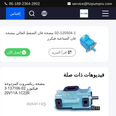
86-188-2364-2802
service@hzpumpru.com
إقتباس
Play
02-125504-1 مضخة فان الضغط العالي مضخة
02-
Video
فان الصناعية فيكرز
125504-
1
اقرأ المزيد
اتصل الآن
مضخة
فان
الضغط
فيديوهات ذات صلة
العالي
مضخة ريكسروث المزدوجة
مضخة
فيكتورز 02-137106-3
فان
20V11A-1C22R
الصناعية
مضخة ريشة هيدروليكية
2025-01-13
فيكرز
02:15