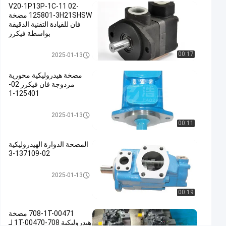
اتصل الآن
مضخة
V20-1P13P-1C-11 02-
729
2025-
ريشة
125801-3H21SHSW مضخة
01-13
الرؤى
هيدروليكية
شارك
فان للقيادة التقنية الدقيقة
بواسطة فيكرز
#
مضخة ريشة هيدروليكية
مضخة
00:17
2025-01-13
فايكرز,مضخة
مضخة هيدروليكية محورية
باركر
مزدوجة فان فيكرز 02-
فان,مضخة
125401-1
هيدروليكية
مضخة ريشة هيدروليكية
مزدوجة
2025-01-13
#
00:11
Parker
المضخة الدوارة الهيدروليكية
Vane
02-137109-3
Pump
#
مضخة ريشة هيدروليكية
2025-01-13
Double
Vane
00:19
Hydraulic
708-1T-00471 مضخة
Pump
هيدروليكية 708-1T-00470 لـ