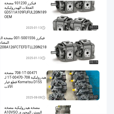
فيكرز 931230 مضخة
مضخة زيت
العجلات الهيدروليكية
الهيدروليكية,مضخة
GD511A109FUFUL20IN189
OEM
المعادن
المصبوبة,مضخة
مضخة هيدروليكية
00:11
2025-01-13
العجلات
المغناطيسية
فيكرز 5001556-001 م
#
المغنا
Cast
208A126FCTEFDTLL20IN218
Iron
مضخة هيدرو
2025-01-13
Gear
00:19
Pump
#
708-1T-00471 مضخة
Magnetic
هيدروليكية 708-1T-00470 لـ
Gear
Komatsu D155 قطع غيار
الآلات
Pump
ف
مضخة مكبس هيدروليكي
00:07
2025-08-08
ي
ك
مضخة هيدروليكية مضخة
ر
البستن المحوري A10VSO