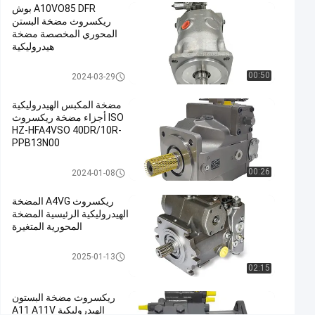
A10VO85 DFR بوش
منخفضة
ريكسروث مضخة البستن
المحوري المخصصة مضخة
اتصل الآن
هيدروليكية
مضخة
106
2025-
مكبس
01-13
الرؤى
هيدروليكي
شارك
مضخات ريكسروث الهيدروليكية
00:50
2024-03-29
#
مضخة المكبس الهيدروليكية
المضخة
ISO أجزاء مضخة ريكسروث
HZ-HFA4VSO 40DR/10R-
الهيدروليكية
PPB13N00
الرئيسية,مضخة
مكبس
مضخة مكبس هيدروليكي
00:26
2024-01-08
ريكسروث,مضخات
ريكسروث
ريكسروث A4VG المضخة
الهيدروليكية الرئيسية المضخة
الهيدروليكية
المحورية المتغيرة
#
Rexroth
مضخة مكبس هيدروليكي
2025-01-13
Piston
02:15
Pump
#
ريكسروث مضخة البستون
Rexroth
الهيدروليكية A11 A11V