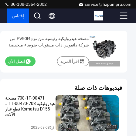
86-188-2364-2802
service@hzpumpru.com
إقتباس
Play
مضخة هيدروليكية رئيسية من نوع PV90R من
مضخة
Video
شركة دانفوس ذات مستويات ضوضاء منخفضة
هيدروليكية
رئيسية
اقرأ المزيد
اتصل الآن
من
نوع
PV90R
فيديوهات ذات صلة
من
708-1T-00471 مضخة
شركة
هيدروليكية 708-1T-00470 لـ
دانفوس
Komatsu D155 قطع غيار
الآلات
ذات
مستويات
مضخة مكبس هيدروليكي
00:07
2025-08-08
ضوضاء