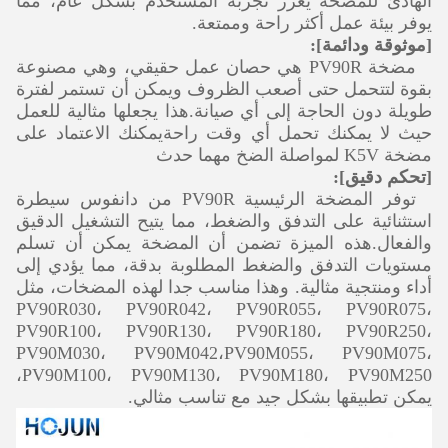
الهادئ للمضخة يعزز تجربة المستخدم بشكل عام، مما
يوفر بيئة عمل أكثر راحة وممتعة.
[موثوقة ودائمة]:
مضخة PV90R هي حصان عمل حقيقي، وهي مصنوعة
بقوة لتتحمل حتى أصعب الظروف ويمكن أن تستمر لفترة
طويلة دون الحاجة إلى أي صيانة.هذا يجعلها مثالية للعمل
حيث لا يمكنك تحمل أي وقت راحةيمكنك الاعتماد على
مضخة K5V لمواصلة الضخ مهما حدث
[تحكم دقيق]:
توفر المضخة الرئيسية PV90R من دانفوس سيطرة
استثنائية على التدفق والضغط، مما يتيح التشغيل الدقيق
والفعال.هذه الميزة تضمن أن المضخة يمكن أن تسلم
مستويات التدفق والضغط المطلوبة بدقة، مما يؤدي إلى
أداء ومنتجية مثالية. وهذا مناسب جدا لهذه المضخات، مثل
PV90R030، PV90R042، PV90R055، PV90R075،
PV90R100، PV90R130، PV90R180، PV90R250،
PV90M030، PV90M042،PV90M055، PV90M075،
PV90M100، PV90M130، PV90M180، PV90M250،
يمكن تطبيقها بشكل جيد مع تناسب مثالي.