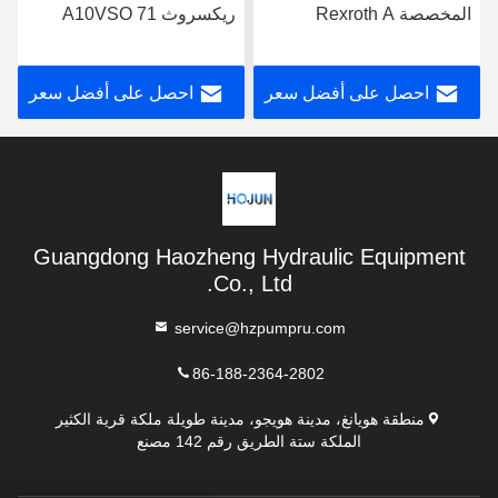
المخصصة Rexroth A
ريكسروث A10VSO 71
DFEH/31R-PRC12KC3 -
A10VSO 71 DFEH/31R-
SO479
PRA12KD5
احصل على أفضل سعر
احصل على أفضل سعر
Guangdong Haozheng Hydraulic Equipment
Co., Ltd.
service@hzpumpru.com
86-188-2364-2802
منطقة هويانغ، مدينة هويجو، مدينة طويلة ملكة قرية الكثير
الملكة ستة الطريق رقم 142 مصنع