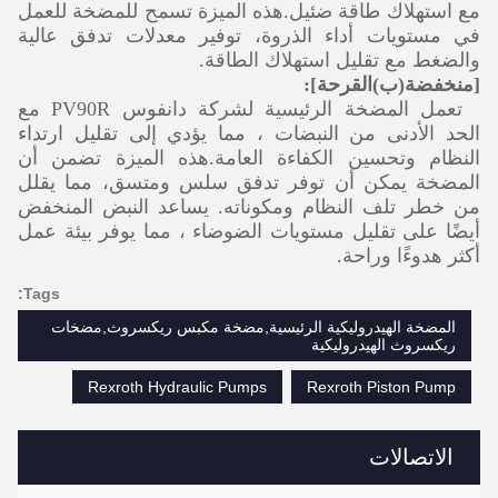
مع استهلاك طاقة ضئيل.هذه الميزة تسمح للمضخة للعمل
في مستويات أداء الذروة، توفير معدلات تدفق عالية
والضغط مع تقليل استهلاك الطاقة.
[
منخفضة
(ب)
القرحة
]
:
تعمل المضخة الرئيسية لشركة دانفوس PV90R مع
الحد الأدنى من النبضات ، مما يؤدي إلى تقليل ارتداء
النظام وتحسين الكفاءة العامة.هذه الميزة تضمن أن
المضخة يمكن أن توفر تدفق سلس ومتسق، مما يقلل
من خطر تلف النظام ومكوناته. يساعد النبض المنخفض
أيضًا على تقليل مستويات الضوضاء ، مما يوفر بيئة عمل
أكثر هدوءًا وراحة.
Tags:
المضخة الهيدروليكية الرئيسية,مضخة مكبس ريكسروث,مضخات
ريكسروث الهيدروليكية
Rexroth Hydraulic Pumps
Rexroth Piston Pump
الاتصالات