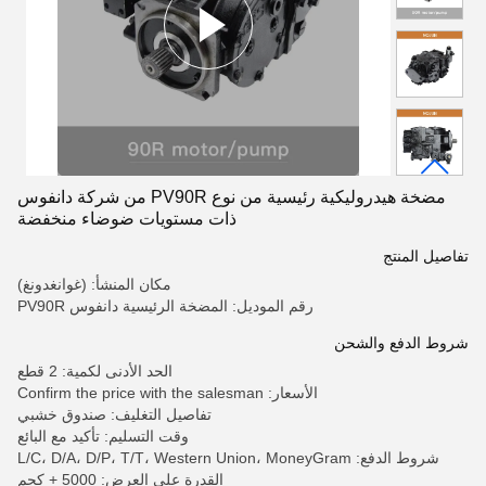
مضخة هيدروليكية رئيسية من نوع PV90R من شركة دانفوس
ذات مستويات ضوضاء منخفضة
تفاصيل المنتج
مكان المنشأ: (غوانغدونغ)
رقم الموديل: المضخة الرئيسية دانفوس PV90R
شروط الدفع والشحن
الحد الأدنى لكمية: 2 قطع
الأسعار: Confirm the price with the salesman
تفاصيل التغليف: صندوق خشبي
وقت التسليم: تأكيد مع البائع
شروط الدفع: L/C، D/A، D/P، T/T، Western Union، MoneyGram
القدرة على العرض: 5000 + كجم