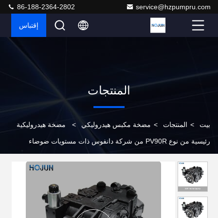
86-188-2364-2802
service@hzpumpru.com
إقتباس
المنتجات
بيت
>
المنتجات
>
مضخة مكبس هيدروليكي
>
مضخة هيدروليكية
رئيسية من نوع PV90R من شركة دانفوس ذات مستويات ضوضاء
منخفضة