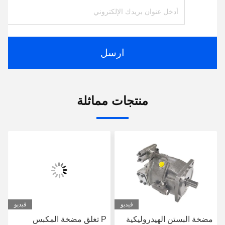
ارسل
منتجات مماثلة
فيديو
فيديو
مضخة البستن الهيدروليكية
P تغلق مضخة المكبس