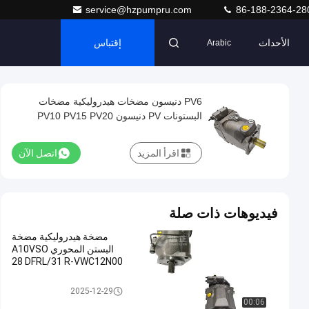
service@hzpumpru.com
86-188-2364-28
الأحداث
إقتباس
Arabic
PV6 دنيسون مضخات هيدروليكية مضخات
البستونات PV دنيسون PV10 PV15 PV20
مضخات البستونات هيدروليكية
اقرأ المزيد
اتصل الآن
فيديوهات ذات صلة
مضخة هيدروليكية مضخة
البستن المحوري A10VSO
28 DFRL/31 R-VWC12N00
مضخة هيدروليكية
2025-12-29
00:06