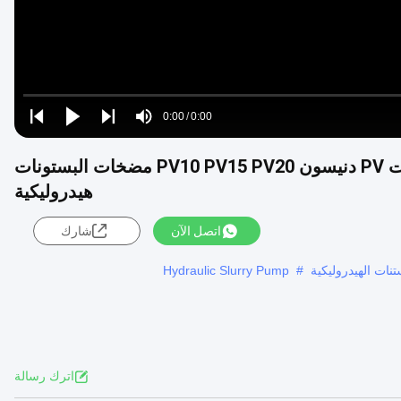
Loaded
:
0%
0:00
/
0:00
Play
Play
Play
Mute
Current
Duration
next
next
PV6 دنيسون مضخات هيدروليكية مضخات البستونات PV دنيسون PV10 PV15 PV20 مضخات البستونات
Time
هيدروليكية
اتصل الآن
شارك
ات الهيدروليكية
#
Hydraulic Slurry Pump
اترك رسالة