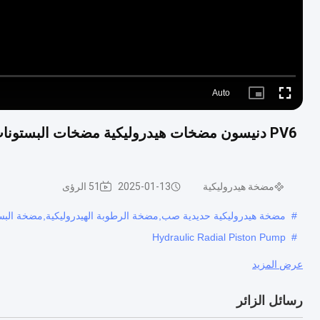
Auto
Picture-
Fullscreen
in-
Picture
مضخة هيدروليكية
2025-01-13
51 الرؤى
#
مضخة هيدروليكية حديدية صب,مضخة الرطوبة الهيدروليكية,مضخة البستن
Hydraulic Radial Piston Pump
#
عرض المزيد
رسائل الزائر