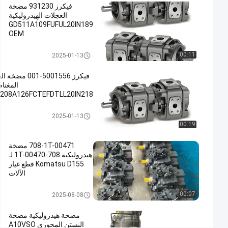
فيكرز 931230 مضخة
المكبس
العجلات الهيدروليكية
EIPS2-
GD511A109FUFUL20IN189
OEM
022RA~025RA04
مضخة هيدروليكية
00:11
2025-01-13
اتصل الآن
88
2025-
مضخة
هيدروليكية
01-13
الرؤى
فيكرز 5001556-001 م
شارك
المغنا
208A126FCTEFDTLL20IN218
#
مضخة زيت
مضخة هيدرو
2025-01-13
الهيدروليكية,مضخة
00:19
المعادن
708-1T-00471 مضخة
المصبوبة,مضخة
هيدروليكية 708-1T-00470 لـ
العجلات
Komatsu D155 قطع غيار
المغناطيسية
الآلات
#
مضخة مكبس هيدروليكي
Cast
00:07
2025-08-08
Iron
مضخة هيدروليكية مضخة
Gear
البستن المحوري A10VSO