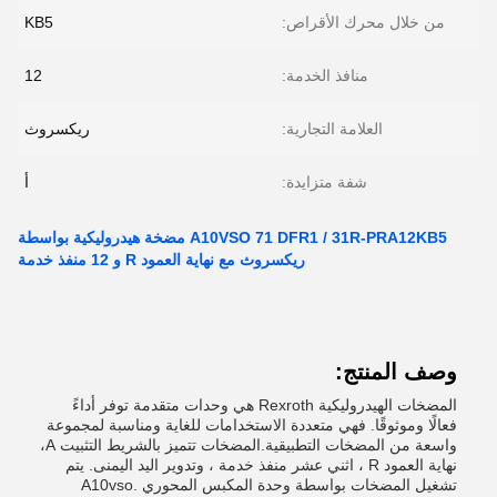
من خلال محرك الأقراص:
KB5
منافذ الخدمة:
12
العلامة التجارية:
ريكسروث
شفة متزايدة:
أ
A10VSO 71 DFR1 / 31R-PRA12KB5 مضخة هيدروليكية بواسطة
ريكسروث مع نهاية العمود R و 12 منفذ خدمة
وصف المنتج:
المضخات الهيدروليكية Rexroth هي وحدات متقدمة توفر أداءً
فعالًا وموثوقًا. فهي متعددة الاستخدامات للغاية ومناسبة لمجموعة
واسعة من المضخات التطبيقية.المضخات تتميز بالشريط التثبيت A،
نهاية العمود R ، اثني عشر منفذ خدمة ، وتدوير اليد اليمنى. يتم
تشغيل المضخات بواسطة وحدة المكبس المحوري A10vso.