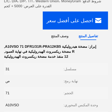
شروط الدفع: L/C، D/A، D/P، T/T، Western Union، MoneyGram
القدرة على العرض: 5000 + كجم
احصل على أفضل سعر
تفاصيل المنتج
وصف المنتج
إبراز:
مضخة هيدروليكية A10VSO 71 DFR1/31R-PRA12KB5
,
R مضخة ريكسروث الهيدروليكية في نهاية العمود
,
12 منفذ خدمة مضخة ريكسروث الهيدروليكية
مسلسل:
31
نهاية رمح:
ص
الحجم:
71
وحدة المكبس المحوري:
A10VSO