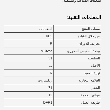
المعدات الصناعية والمتنقلة.
المعلمات التقنية:
سمات المنتج
المعلمات
من خلال القيادة
KB5
تحريف الدوران
R
وحدة المكبس المحوري
A10vso
السلسلة
31
الأختام
ب
نهاية العمود
R
العلامة التجارية
ريكسروث
الحجم
71
موانئ الخدمة
12
طريقة العمل
DFR1