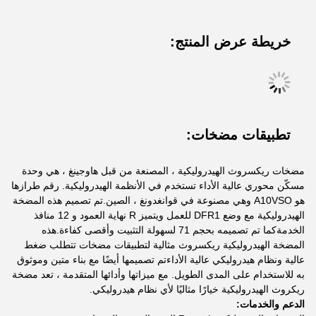
خريطة عرض المنتج:
تطبيقات مضخات:
مضخات ريكسروث الهيدروليكية ، المصنعة من قبل هاوجينغ ، هي وحدة
مسكّن محوري عالية الأداء تستخدم في الأنظمة الهيدروليكية. رقم طرازها
هو A10VSO وهي مصنوعة في قوانغدونغ ، الصين.تم تصميم هذه المضخة
الهيدروليكية مع وضع DFR1 للعمل ويتميز R نهاية العمود و 12 منافذ
الخدمةكما تم تصميمه بحجم 71 لسهولة التثبيت وأقصى كفاءة.هذه
المضخة الهيدروليكية ريكسروث مثالية لتطبيقات مضخات تتطلب ضغط
عالية ونظام هيدروليكي عالية الأداءتم تصميمها أيضًا مع بناء متين وموثوق
به للاستخدام على المدى الطويل. مع ميزاتها وأدائها المتقدمة ، تعد مضخة
ريكروث الهيدروليكية خيارًا مثاليًا لأي نظام هيدروليكي.
الدعم والخدمات: