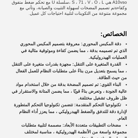
A10vso هي S ، 71 ، V ، O ، L ،سلسلة U مع تحكم ضغط متفوق
وكفاءةتم تصميم المضخات لسهولة التثبيت والصيانة، وتأتي مع
مجموعة متنوعة من التكوينات لتلبية احتياجات كل عميل.
الخصائص:
دقة المكبس المحوري: معروفة بتصميم المكبس المحوري
الذي تم تصميمه بدقة ، مما يضمن كفاءة وموثوقية مثالية في
العمليات الهيدروليكية.
القدرة المتغيرة على التنقل: مجهزة بقدرات متغيرة على التنقل
، مما يسمح بتعديل مرن بناءً على متطلبات النظام للعمل الفعال
من حيث الطاقة.
البناء القوي: تم تصميم المضخة بدقة من خلال استخدام مواد
عالية الجودة ، وتعرض بناءً قويًا ، مما يضمن المتانة والاستقرار في
ظل ظروف تشغيل مختلفة.
تكنولوجيا التحكم المتقدمة: تتضمن تكنولوجيا التحكم المتطورة
لإدارة دقة للتدفق والضغط الهيدروليكي ، مما يعزز أداء النظام
العام.
مضخات التطبيقات متعددة الأبعاد: مصممة لتلبية متطلبات
مجموعة واسعة من الأنظمة الهيدروليكية ، مناسبة لمختلف