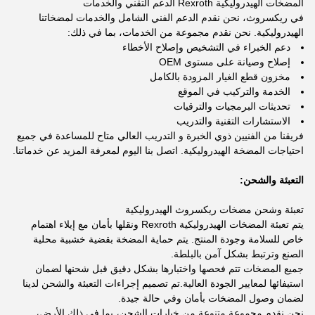
المضخات الهيدروليكية Rexroth الدعم التقني والخدمات
في ريكسروث، نحن نقدم الدعم الفني الشامل والخدمات لمضخاتنا
الهيدروليكية. نحن نقدم مجموعة من الخدمات، بما في ذلك:
دعم الخبراء في التشخيص وإصلاح الأخطاء
إصلاح وصيانة على مستوى OEM
مخزون قطع الغيار المزودة بالكامل
الخدمة والتركيب في الموقع
تحديثات البرمجيات والترقيات
الاستشارات التقنية والتدريب
فريقنا من الفنيين ذوي الخبرة و التدريب العالي متاح للمساعدة في جميع
احتياجات المضخة الهيدروليكية. اتصل بنا اليوم لمعرفة المزيد عن خدماتنا.
التعبئة والشحن:
تعبئة وشحن مضخات ريكسروث الهيدروليكية
يتم تعبئة المضخات الهيدروليكية Rexroth ونقلها بأمان مع إيلاء اهتمام
خاص للسلامة وجودة المنتج. يتم حماية المضخة بقضية خشبية محلية
الصنع وترتبط بشكل آمن بالبلطة.
جميع المضخات تتم فحصها واختبارها بشكل دقيق قبل شحنها لضمان
استيفائها لمعايير الجودة العالية.تم تصميم إجراءات التعبئة والشحن لدينا
لضمان وصول المضخات بأمان وفي حالة جيدة.
نحن نقدم مجموعة متنوعة من خيارات الشحن، بما في ذلك الأرض،