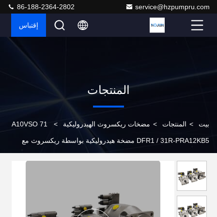
86-188-2364-2802
service@hzpumpru.com
إقتباس
المنتجات
بيت
>
المنتجات
>
مضخات ريكسروث الهيدروليكية
>
A10VSO 71
DFR1 / 31R-PRA12KB5 مضخة هيدروليكية بواسطة ريكسروث مع
نهاية العمود R و 12 منفذ خدمة