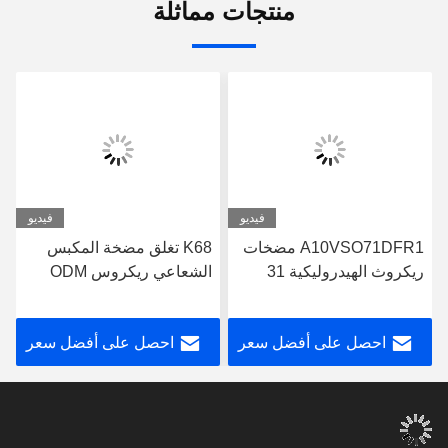
منتجات مماثلة
فيديو
فيديو
A10VSO71DFR1 مضخات
K68 تغلق مضخة المكبس
ريكروث الهيدروليكية 31
الشعاعي ريكروس ODM
سلسلة مضخة ريكروث
A10VSO71DFR1/31R-
البستن
VPA42K01
احصل على أفضل سعر
احصل على أفضل سعر