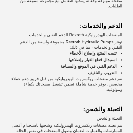
مضخة موثوقة وفعالة يمكنها التعامل مع مجموعة متنوعة من
الطلبات.
الدعم والخدمات:
المضخات الهيدروليكية Rexroth الدعم التقني والخدمات
توفر Rexroth Hydraulic Pumps مجموعة واسعة من الدعم
التقني والخدمات ، بما في ذلك:
تثبيت المنتج وإصلاح الأخطاء
استبدال قطع الغيار وإصلاحها
الدعم الفني في الموقع والمسافة
التدريب والتثقيف
تتم دعم مضخات ريكسروث الهيدروليكية من قبل فريق دعم عملاء
مخصص، يوفر خدمة شاملة تضمن تشغيل مضخاتك بكفاءة
وموثوقية.
التعبئة والشحن:
التعبئة والشحن
يتم تعبئة مضخات ريكسروث الهيدروليكية وشحنها باستخدام أفضل
الممارسات والعمليات لضمان وصول المضخات في نفس الحالة