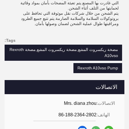
التي غادرت بها المصنع.يتم تعبئة المضخات بأمان بمواد وقائية
لحمايتها من التلف أثناء الشحن.
يتم الشحن من خلال شركات نقل موثوقة التي تحافظ على
بروتوكولات السلامة والسلامة الصارمة.يتم تتبع جميع الطرود
ومراقبتها طوال عملية الشحن لضمان وصولها بأمان.
Tags:
مضخة ريكسروث المشع,مضخة ريكسروث المشع,مضخة Rexroth
A10vso
Rexroth A10vso Pump
الاتصالات
الاتصالات:
Mrs. diana zhou
الهاتف:
86-188-2364-2802