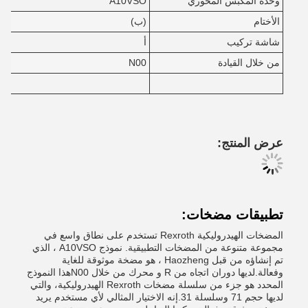
وحدة المكبس المحوري
A10VSO
الأختام
(ب)
شاشة تركيب
أ
من خلال القيادة
N00
عرض المنتج:
تطبيقات مضخات:
المضخات الهيدروليكية Rexroth تستخدم على نطاق واسع في
مجموعة متنوعة من المضخات التطبيقية. نموذج A10VSO ، الذي
تم إنشاؤه من قبل Haozheng ، هو مضخة موثوقة للغاية
وفعالة.لديها دوران اتجاه من R و محرك من خلال N00هذا النموذج
المحدد هو جزء من سلسلة مضخات Rexroth الهيدروليكية، والتي
لديها حجم 71 وسلسلة 31.إنه الاختيار المثالي لأي مستخدم يريد