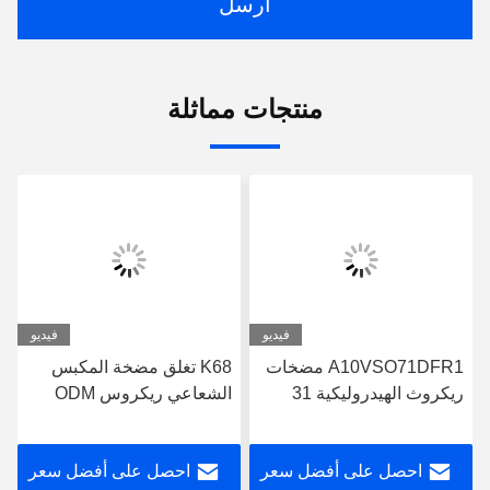
ارسل
منتجات مماثلة
فيديو
فيديو
A10VSO71DFR1 مضخات
K68 تغلق مضخة المكبس
ريكروث الهيدروليكية 31
الشعاعي ريكروس ODM
سلسلة مضخة ريكروث
A10VSO71DFR1/31R-
البستن
VPA42K01
احصل على أفضل سعر
احصل على أفضل سعر