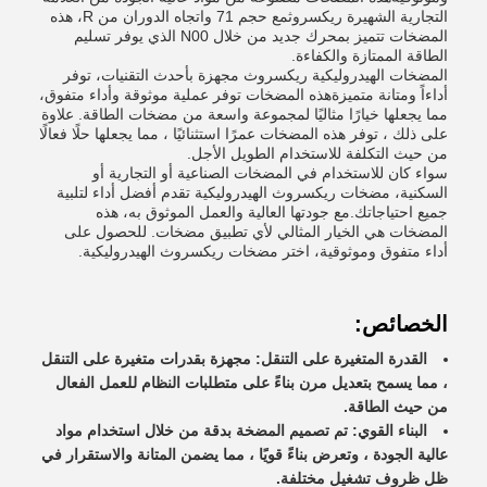
التجارية الشهيرة ريكسروثمع حجم 71 واتجاه الدوران من R، هذه
المضخات تتميز بمحرك جديد من خلال N00 الذي يوفر تسليم
الطاقة الممتازة والكفاءة.
المضخات الهيدروليكية ريكسروث مجهزة بأحدث التقنيات، توفر
أداءاً ومتانة متميزةهذه المضخات توفر عملية موثوقة وأداء متفوق،
مما يجعلها خيارًا مثاليًا لمجموعة واسعة من مضخات الطاقة. علاوة
على ذلك ، توفر هذه المضخات عمرًا استثنائيًا ، مما يجعلها حلًا فعالًا
من حيث التكلفة للاستخدام الطويل الأجل.
سواء كان للاستخدام في المضخات الصناعية أو التجارية أو
السكنية، مضخات ريكسروث الهيدروليكية تقدم أفضل أداء لتلبية
جميع احتياجاتك.مع جودتها العالية والعمل الموثوق به، هذه
المضخات هي الخيار المثالي لأي تطبيق مضخات. للحصول على
أداء متفوق وموثوقية، اختر مضخات ريكسروث الهيدروليكية.
الخصائص:
القدرة المتغيرة على التنقل: مجهزة بقدرات متغيرة على التنقل
، مما يسمح بتعديل مرن بناءً على متطلبات النظام للعمل الفعال
من حيث الطاقة.
البناء القوي: تم تصميم المضخة بدقة من خلال استخدام مواد
عالية الجودة ، وتعرض بناءً قويًا ، مما يضمن المتانة والاستقرار في
ظل ظروف تشغيل مختلفة.