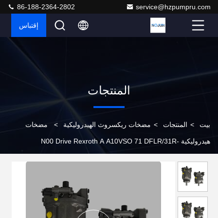
86-188-2364-2802
service@hzpumpru.com
إقتباس
المنتجات
بيت
>
المنتجات
>
مضخات ريكسروث الهيدروليكية
>
مضخات
هيدروليكية N00 Drive Rexroth A A10VSO 71 DFLR/31R-
PSA12N00