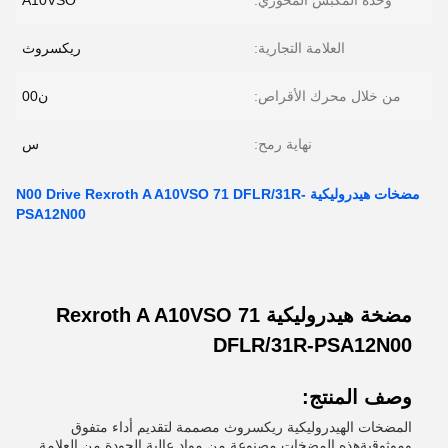
وحدة المكبس المحوري:
A10VSO
العلامة التجارية:
ريكسروث
من خلال محرك الأقراص:
ن00
نهاية رمح:
س
مضخات هيدروليكية N00 Drive Rexroth A A10VSO 71 DFLR/31R-
PSA12N00
مضخة هيدروليكية Rexroth A A10VSO 71
DFLR/31R-PSA12N00
وصف المنتج:
المضخات الهيدروليكية ريكسروث مصممة لتقديم أداء متفوق
وموثوقيةهذه المضخات مصنوعة من مواد عالية الجودة من العلامة