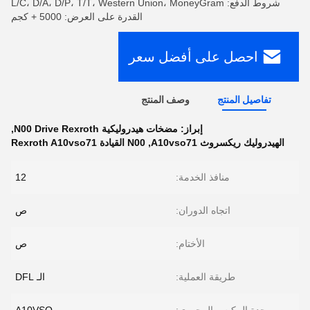
شروط الدفع: L/C، D/A، D/P، T/T، Western Union، MoneyGram
القدرة على العرض: 5000 + كجم
احصل على أفضل سعر
تفاصيل المنتج
وصف المنتج
إبراز:
مضخات هيدروليكية N00 Drive Rexroth
,
الهيدروليك ريكسروث A10vso71
,
N00 القيادة Rexroth A10vso71
منافذ الخدمة:
12
اتجاه الدوران:
ص
الأختام:
ص
طريقة العملية:
الـ DFL