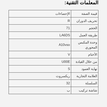
المعلمات التقنية:
قيمة الصفة
الإحصاءات
تحريف الدوران
R
الحجم
71
طريقة العمل
LA6DS
وحدة المكبس
A10vso
المحوري
الأختام
V
من خلال القيادة
U00E
نهاية العمود
S
العلامة التجارية
ريكسروث
السلسلة
32
شاشة تركيب
ب