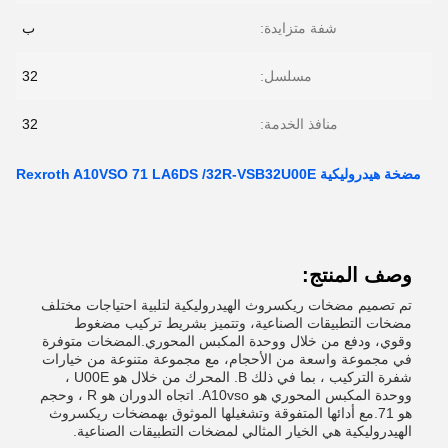
شفة متزايدة:
ب
مسلسل:
32
منافذ الخدمة:
32
مضخة هيدروليكية Rexroth A10VSO 71 LA6DS /32R-VSB32U00E
وصف المنتج:
تم تصميم مضخات ريكسروث الهيدروليكية لتلبية احتياجات مختلف
مضخات التطبيقات الصناعية، وتتميز بشريط تركيب مضغوط
وقوي، ودفع من خلال ووحدة المكبس المحوري.المضخات متوفرة
في مجموعة واسعة من الأحجام، مع مجموعة متنوعة من خيارات
شفرة التركيب ، بما في ذلك B. المحرك من خلال هو U00E ،
ووحدة المكبس المحوري هو A10vso. اتجاه الدوران هو R ، وحجم
هو 71.مع أدائها المتفوقة وتشغيلها الموثوق بهمضخات ريكسروث
الهيدروليكية هي الخيار المثالي لمضخات التطبيقات الصناعية.