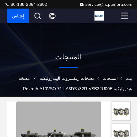
86-188-2364-2802
service@hzpumpru.com
إقتباس
المنتجات
بيت
>
المنتجات
>
مضخات ريكسروث الهيدروليكية
>
مضخة
هيدروليكية Rexroth A10VSO 71 LA6DS /32R-VSB32U00E