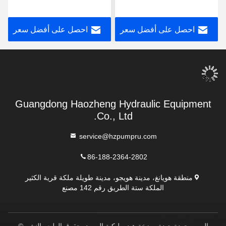
سلسلة مضخة ريكروث
A10VSO71DFR1/31R-
البستن
VPA42K01
احصل على أفضل سعر
احصل على أفضل سعر
Guangdong Haozheng Hydraulic Equipment
Co., Ltd.
service@hzpumpru.com
86-188-2364-2802
منطقة هويانغ، مدينة هويجو، مدينة طويلة ملكة قرية الكثير
الملكة ستة الطريق رقم 142 مصنع