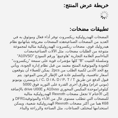
خريطة عرض المنتج:
تطبيقات مضخات:
المضخات الهيدروليكية ريكسروث توفر أداء فعال وموثوق به في
العديد من المضخات الصناعيةهذه المضخات معروفة بثباتهامع نظام
هيدروليك قوي، مضخات ريكسروث الهيدروليكية مثالية لمجموعة
متنوعة من الطلبات مضخات، مثل الآلات الصناعيةمعدات
البناءاسم العلامة التجارية "هاوجينغ" ورقم النموذج "A10VSO"
وسلسلة التثبيت "B" كلها مؤشرات قوية على سمعة "ريكسروث"
للجودة والموثوقية.المنتج معتمد من قبل نظام إدارة الجودة، ويأتي
مع الحد الأدنى لكمية الطلب من 2pcs. يمكن للعملاء أن يتوقعون
أسعار تنافسية، والتسليم عادة في الإطار الزمني الموعود. يتم
قبول الدفع عن طريق L / C، D / A، D / P، T / T،ويسترن يونيونو
(موني غرام) وطرق أخرى القدرة على التوريد فوق 5000
كيلوغراموحدة المكبس المحوري A10vso و drive U00E بالإضافة
إلى الأختام V تجعل مضخات Rexroth الهيدروليكية مثالية
للمضخات التي تتطلب مستوى عال من الأداء والموثوقيةDFR1 و
K68 هما من أكثر مضخات Rexroth الهيدروليكية شعبية، ويمكن
استخدامها لمختلف الصناعات، مثل الصناعة والزراعة والبناء.