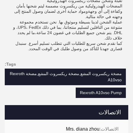
تعبئة وشحن مضخات ريكسروث الهيدروليكية
المضخات الهيدروليكية من ريكسروث مصممة ليتم شحنها بأمان
وكفاءة إلى أي وجهةومواد حماية أخرى لضمان وصول المنتج إلى
وجهته في حالة مثالية.
عملية الشحن لدينا بسيطة وموثوق بها. نحن نستخدم مجموعة
متنوعة من الناقلين لتسليم منتجاتنا، بما في ذلك UPS، FedEx، و
DHL. يتم شحن جميع الطلبات في غضون 24 ساعة،ما لم يحدد
خلاف ذلك.
كما نقدم شحن سريع للطلبات التي تتطلب تسليم أسرع. سنبذل
قصارى جهدنا للتأكد من وصول طلبك في الوقت المحدد.
Tags:
مضخة ريكسروث المشع,مضخة ريكسروث المشع,مضخة Rexroth
A10vso
Rexroth A10vso Pump
الاتصالات
الاتصالات:
Mrs. diana zhou