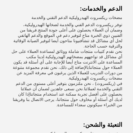
الدعم والخدمات:
مضخات ريكسروث الهيدروليكية الدعم التقني والخدمة
توفر ريكسروث الدعم الفني والخدمة لضخاتها الهيدروليكية،
وضمان أن العملاء يحصلون على أعلى جودة المنتج.فريقنا من
الفنيين ذوي الخبرة متاح لتوفير دعم في الموقع والدعم الهاتفي
لحل أي مشاكل قد تنشأفنيونا متاحون أيضا لتوفير الصيانة الوقائية
والترقية حسب الحاجة.
نحن نقدم كتيبات منتجات شاملة ووثائق لمساعدة العملاء على حل
أي مشاكل قد تواجههم بمضخاتهم الهيدروليكية.لدينا مكتب
المساعدة على الانترنت متاح أيضا للإجابة على أي أسئلة قد يكون
العملاء حول منتجاتنابالإضافة إلى ذلك، نحن نقدم مجموعة متنوعة
من دورات التدريب للعملاء الذين يرغبون في معرفة المزيد عن
مضخات ريكسروث الهيدروليكية.
في (ريكسروث) ، نحن ملتزمون بتوفير أعلى مستوى من الدعم
التقني والخدمة لعملائنا.نحن نسعى جاهدين لضمان أن عملائنا
يحصلون على أفضل تجربة ممكنة عند استخدام منتجاتناإذا كان
لديك أي أسئلة أو مخاوف حول منتجاتنا، يرجى الاتصال بنا وفريقنا
من الخبراء سيكونون سعداء للمساعدة.
التعبئة والشحن: