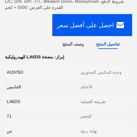
شروط الدفع: L/C، D/A، D/P، T/T، Western Union، MoneyGram
القدرة على العرض: 5000 + كجم
احصل على أفضل سعر
تفاصيل المنتج
وصف المنتج
إبراز:
مضخة LA6DS الهيدروليكية
وحدة المكبس المحوري:
A10VSO
الأختام:
الخامس
طريقة العملية:
LA6DS
الحجم:
71
نهاية رمح:
س