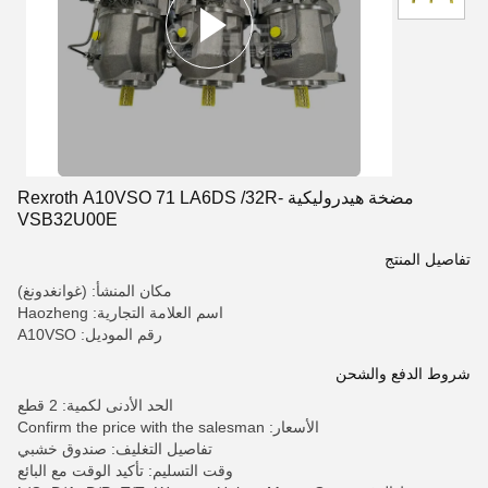
مضخة هيدروليكية Rexroth A10VSO 71 LA6DS /32R-
VSB32U00E
تفاصيل المنتج
مكان المنشأ: (غوانغدونغ)
اسم العلامة التجارية: Haozheng
رقم الموديل: A10VSO
شروط الدفع والشحن
الحد الأدنى لكمية: 2 قطع
الأسعار: Confirm the price with the salesman
تفاصيل التغليف: صندوق خشبي
وقت التسليم: تأكيد الوقت مع البائع