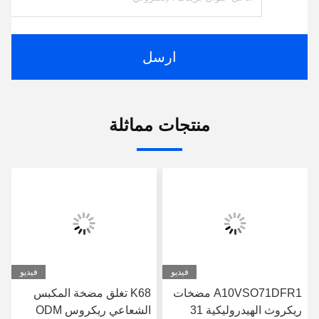
ارسل
منتجات مماثلة
فيديو
فيديو
A10VSO71DFR1 مضخات
K68 تغلق مضخة المكبس
ريكروث الهيدروليكية 31
الشعاعي ريكروس ODM