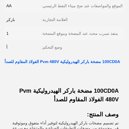
الموقع والمواصفات عند ضخ ميناء النفط الرئيسي:
AA
العلامة التجارية:
باركر
منفذ تسرب محدد عند المضخة وموقع المضخة:
1
وضع التحكم:
أ
100CD0A مضخة باركر الهيدروليكية Pvm 480V الفولاذ المقاوم للصدأ
100CD0A مضخة باركر الهيدروليكية Pvm
480V الفولاذ المقاوم للصدأ
وصف المنتج:
تم تصميم مضخات باركر الهيدروليكية لتوفير أداء متفوق وموثوقية
في مجموعة من مضخات التطبيقات الصناعية والمتنقلة مع سرعة