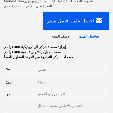
شروط الدفع: L/C,D/A,D/P,T/T,ويسترن يونيون,MoneyGram
القدرة على العرض: 5000 + كجم
احصل على أفضل سعر
تفاصيل المنتج
وصف المنتج
إبراز:
مضخة باركر الهيدروليكية 480 فولت
,
مضخات باركر التجارية بقوة 480 فولت
,
مضخات باركر التجارية من الفولاذ المقاوم للصدأ
شفرة:
PV
السرعة:
النزوح
اتجاه دوران المحور:
ص
التركيب الأمامي وعمود الإدخال:
05