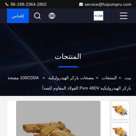
86-188-2364-2802
service@hzpumpru.com
إقتباس
المنتجات
بيت
>
المنتجات
>
مضخات باركر الهيدروليكية
>
100CD0A مضخة
باركر الهيدروليكية Pvm 480V الفولاذ المقاوم للصدأ