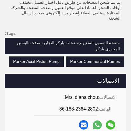
ثم يتم شحن المضخات عن طريق ناقل اختيار العميل. تختلف
أوقات الشحن اعتمادا على موقع العميل ومضخة المضخة والشركة
المختارة.سيتلقى العملاء إشعار بريد إلكتروني بمجرد إرسال
الشحنة.
Tags:
مضخة البستون المتغيرة,مضخات باركر التجارية,مضخة البستن
المحوري باركر
Parker Axial Piston Pump
Parker Commercial Pumps
الاتصالات
الاتصالات:
Mrs. diana zhou
الهاتف:
86-188-2364-2802