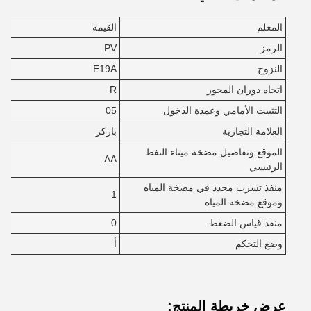
المعلم
القيمة
الرمز
PV
النزوح
E19A
اتجاه دوران المحور
R
التثبيت الأمامي وعمدة الدخول
05
العلامة التجارية
باركر
الموقع وتفاصيل مضخة ميناء النفط
AA
الرئيسي
منفذ تسرب محدد في مضخة المياه
1
وموقع مضخة المياه
منفذ قياس الضغط
0
وضع التحكم
أ
عرض خريطة المنتج: