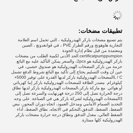
تطبيقات مضخات:
يتم تصنيع مضخات باركر الهيدروليكية ، التي تحمل اسم العلامة
التجارية هاوهونج ورقم الطراز PVE ، في قوانغدونغ ، الصين
ومعتمدة من قبل نظام إدارة الجودة
certificatpumppumpion.الحد الأدنى لكمية الطلب من مضخات
باركر الهيدروليكية هو 2pcs، والسعر يمكن التأكيد عليه مع البائع.
حزمة من باركر المضخات الهيدروليكية هو صندوق خشبي، في
حين أن وقت التسليم يحتاج إلى تأكيد مع البائع.شروط الدفع تشمل
L / Cالمضخات الهيدروليكية باركر لديها القدرة على توفير 5000+
كيلوغرام. مصدر الطاقة للمضخات الهيدروليكية باركر إما كهربائي
أو هوائي. مع ماركة باركر،المضخات الهيدروليكية باركر لديها نطاق
درجة الحرارة تصل إلى 250 درجة فهرنهايت والسرعة تصل إلى
3المضخات الهيدروليكية لشركة باركر هي في الصناعة. على وجه
التحديد الصمام الأمامي ومدخل العمود، اتجاه دوران المحور، نبض
الضغط، الضغط، التدفق،التحكم في الاتجاه، نطاق الضغط، أداء
الضغط العالي، معدل التدفق ونطاق درجة حرارة مضخات باركر
الهيدروليكية كلها ممتازة.