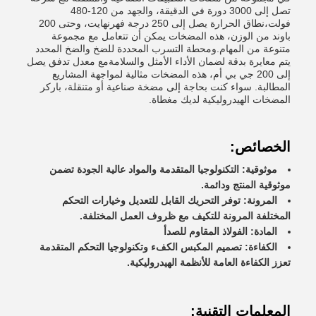
تصل إلى 3000 دورة في الدقيقة، والجهد من 120-480
فولت،نطاق الحرارة يصل إلى 250 درجة فهرنهايت، وحتى 200
باوند من الوزن، هذه المضخات يمكن أن تتعامل مع مجموعة
متنوعة من المهام.ومحطة التسرب المحددة للضخ والضخ المحدد
يتم معايرة بدقة لضمان الأداء الأمثل والسلامةمع معدل تدفق يصل
إلى 200 جي بي أم، هذه المضخات مثالية لمواجهة المشاريع
المطالبة. سواء كنت بحاجة إلى مضخة صناعية أو متنقلة، باركر
المضخات الهيدروليكية لديك مغطاة.
الخصائص:
موثوقية: التكنولوجيا المتقدمة والمواد عالية الجودة تضمن
موثوقية المنتج ودائمة.
المرونة: توفر التحريك القابل للتعديل وخيارات التحكم
المختلفة المرونة للتكيف مع ظروف العمل المختلفة.
المادة: الفولاذ المقاوم للصدأ
الكفاءة: تصميم المكبس الكفء وتكنولوجيا التحكم المتقدمة
تعزز الكفاءة العامة للأنظمة الهيدروليكية.
المعلمات التقنية: