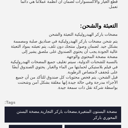
قطع الغيار والاكسسوارات لضمان أن أنظمة عملائنا هي دائما
تعمل.
التعبئة والشحن:
مضخات باركر الهيدروليكية التعبئة والشحن
يتم شحن مضخات باركر الهيدروليكية في صناديق صلبة ومصممة
بشكل جيد. لضمان وصول منتجك دون تلف، يتم تعبئته بمواد التعبئة
عالية الجودة.يجب أن يحتوي الصندوق على ملصق يشير إلى
مضخة مضخة المحتوى والوجهة.
بالنسبة للشحنات الدولية، سيتم تغليف جميع المضخات الهيدروليكية
في فيلم بلاستيكي لحمايتها من الماء والغبار. يحتوي الصندوق أيضًا
على مُجفف لامتصاص الرطوبة.
قبل الشحن، يتم فحص محتويات كل صندوق للتأكد من أن جميع
الأجزاء مدرجة وفي حالة جيدة.إنها مغلقة بشكل آمن وشحنت
بواسطة شركة نقل ذات سمعة جيدة.
Tags:
مضخة البستون المتغيرة,مضخات باركر التجارية,مضخة البستن
المحوري باركر