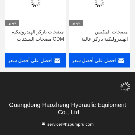
فيديو
فيديو
غيرة
مضخات المكبس
مضخات باركر الهيدروليكية
الهيدروليكية باركر عالية
ODM مضخات البستنات
PVE19
الضغط OEM E19A
الهيدروليكية ذات التنقل
المعدل
احصل على أفضل سعر
احصل على أفضل سعر
Guangdong Haozheng Hydraulic Equipment
Co., Ltd.
service@hzpumpru.com