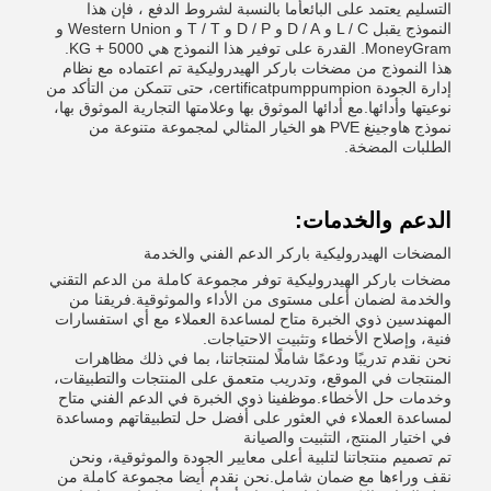
التسليم يعتمد على البائعأما بالنسبة لشروط الدفع ، فإن هذا
النموذج يقبل L / C و D / A و D / P و T / T و Western Union و
MoneyGram. القدرة على توفير هذا النموذج هي 5000 + KG.
هذا النموذج من مضخات باركر الهيدروليكية تم اعتماده مع نظام
إدارة الجودة certificatpumppumpion، حتى تتمكن من التأكد من
نوعيتها وأدائها.مع أدائها الموثوق بها وعلامتها التجارية الموثوق بها،
نموذج هاوجينغ PVE هو الخيار المثالي لمجموعة متنوعة من
الطلبات المضخة.
الدعم والخدمات:
المضخات الهيدروليكية باركر الدعم الفني والخدمة
مضخات باركر الهيدروليكية توفر مجموعة كاملة من الدعم التقني
والخدمة لضمان أعلى مستوى من الأداء والموثوقية.فريقنا من
المهندسين ذوي الخبرة متاح لمساعدة العملاء مع أي استفسارات
فنية، وإصلاح الأخطاء وتثبيت الاحتياجات.
نحن نقدم تدريبًا ودعمًا شاملًا لمنتجاتنا، بما في ذلك مظاهرات
المنتجات في الموقع، وتدريب متعمق على المنتجات والتطبيقات،
وخدمات حل الأخطاء.موظفينا ذوي الخبرة في الدعم الفني متاح
لمساعدة العملاء في العثور على أفضل حل لتطبيقاتهم ومساعدة
في اختيار المنتج، التثبيت والصيانة
تم تصميم منتجاتنا لتلبية أعلى معايير الجودة والموثوقية، ونحن
نقف وراءها مع ضمان شامل.نحن نقدم أيضا مجموعة كاملة من