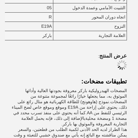
التثبيت الأمامي وعمدة الدخول
05
اتجاه دوران المحور
R
النزوح
E19A
العلامة التجارية
باركر
عرض المنتج
:
تطبيقات مضخات:
المضخات الهيدروليكية باركر معروفة بجودتها العالية وأدائها
الموثوق به، مما يجعلها خيارًا رائعًا لمجموعة متنوعة من
المضخات.نموذج (هاوهونج) للطاقة الكهربائية هو مثال رائع على
ذلك، يحتوي على إزاحة من E19A وموقع وموقع خاص لضخ الميناء
الرئيسي للنفط من AA.كما أنه يحتوي على منفذ تسرب محدد في
مضخة 1 ومضخة محليةبالإضافة إلى ذلك، فإنه يحمل العلامة
التجارية المعروفة والموثوق بها باركر.
هذا الطراز لديه الحد الأدنى لكمية الطلب من قطعتين، والسعر
يمكن مناقشته مع البائع.إنه يأتي مع صندوق خشبي للتعبئة و وقت