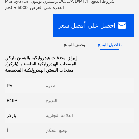
شروط الدفع: L/C,D/A,D/P,T/T,ويسترن يونيون,MoneyGram
القدرة على العرض: 5000 + كجم
احصل على أفضل سعر
تفاصيل المنتج
وصف المنتج
إبراز:
مضخات هيدروليكية بالبستن باركر
,
المضخات الهيدروليكية الخاصة بـ (باركر)
,
مضخات البستن الهيدروليكية المخصصة
شفرة:
PV
النزوح:
E19A
العلامة التجارية:
باركر
وضع التحكم:
أ