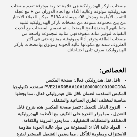
مضخات باركر الهيدروليكية هي علامة تجارية موثوقة تقدم مضخات
هيدروليكية موثوقة وعالية الأداء مع اتجاه الدوران من R.مع عجلة
التثبيت الأمامية ومدخل 08، ومساحة E19A. يمكن للعملاء الاختيار
من بين مجموعة متنوعة من مضخات باركر الهيدروليكية لتلبية
متطلباتهم المحددة لضخ المضخات.تم تصميم المضخات مع أحدث
التقنيات لتوفير متانة متفوقةفهي مثالية لمجموعة واسعة من
مضخات الطاقة وتوفر أداءً وموثوقية ممتازة حتى في أكثر
الظروف شدة.مع مكوناتها عالية الجودة وموثوق بهامضخات باركر
الهيدروليكية سوف تلبي احتياجاتك
الخصائص:
ناقل نقل هيدروليكي فعال: مضخة المكبس
PVE21AR05AA10A1800000100100CD0A تستخدم تكنولوجيا
المكبس المتقدمة لضمان ناقل نقل هيدروليكي فعال ،مما يجعلها
مناسبة لمختلف الطرق الصناعية والمتنقلة.
النزوح القابل للتعديل: تتميز مضخة المكبس هذه بنزوح قابل
للتعديل ، مما يوفر القدرة على التكيف مع الأنظمة الهيدروليكية
المختلفة والمتطلبات التشغيلية ، مما يعزز المرونة والكفاءة.
المواد عالية الأداء: المصنوعة من مواد عالية الجودة مقاومة
للاستنزاف ومقاومة للتآكل ، مما يضمن التشغيل المستقر لفترة