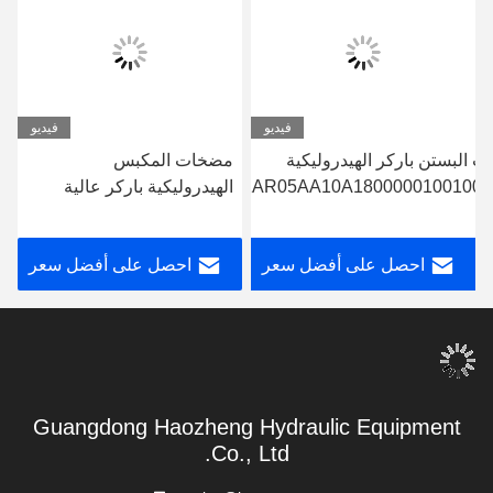
فيديو
فيديو
غيرة
 البستن باركر الهيدروليكية
مضخات المكبس
PVE21AR05AA10A1800000100100
الهيدروليكية باركر عالية
PVE19
الصين لضخات البستن
الضغط OEM E19A
احصل على أفضل سعر
احصل على أفضل سعر
Guangdong Haozheng Hydraulic Equipment
Co., Ltd.