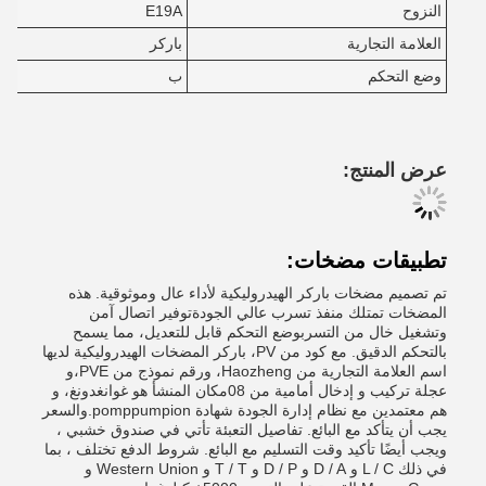
النزوح
E19A
العلامة التجارية
باركر
وضع التحكم
ب
عرض المنتج:
تطبيقات مضخات:
تم تصميم مضخات باركر الهيدروليكية لأداء عال وموثوقية. هذه
المضخات تمتلك منفذ تسرب عالي الجودةتوفير اتصال آمن
وتشغيل خال من التسربوضع التحكم قابل للتعديل، مما يسمح
بالتحكم الدقيق. مع كود من PV، باركر المضخات الهيدروليكية لديها
اسم العلامة التجارية من Haozheng، ورقم نموذج من PVE،و
عجلة تركيب و إدخال أمامية من 08مكان المنشأ هو غوانغدونغ، و
هم معتمدين مع نظام إدارة الجودة شهادة pomppumpion.والسعر
يجب أن يتأكد مع البائع. تفاصيل التعبئة تأتي في صندوق خشبي ،
ويجب أيضًا تأكيد وقت التسليم مع البائع. شروط الدفع تختلف ، بما
في ذلك L / C و D / A و D / P و T / T و Western Union و