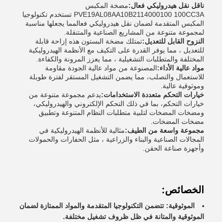
ناقل نقل هيدروليكي فعال:
مضخة المكبس
PVE19AL08AA10B2114000100 100CC3A تستخدم تكنولوجيا
المكبس المتقدمة لضمان نقل هيدروليكي فعالمما يجعلها مناسبة
لمجموعة متنوعة من المشاريع الصناعية والمتنقلة.
النزوح القابل للتعديل:
تمتلك مضخة البستون هذه إزاحة قابلة
للتعديل ، مما يوفر القدرة على التكيف مع الأنظمة الهيدروليكية
المختلفة والمتطلبات التشغيلية ، مما يعزز المرونة والكفاءة.
مواد عالية الأداء:
المصنوعة من مواد عالية الجودة مقاومة
للاستعمال والتصلب، مما يضمن التشغيل المستقر لفترة طويلة
وموثوقية عالية.
خيارات التحكم متعددة الاستخدامات:
يدعم مجموعة متنوعة من
خيارات التحكم، بما في ذلك التحكم الإلكتروني والهيدروليكي،
ومضخات المضخات لتلبية متطلبات النظام المتنوعة وتطبيق
مضخات المضخات.
مجموعة واسعة من الطيف:
مثالية للأنظمة الهيدروليكية في
المجالات الصناعية والبناء والزراعية ، مثل الحفارات والحمولات
وأجهزة صناعة الحقن.
الخصائص:
الموثوقية: تتضمن التكنولوجيا المتقدمة والمواد الممتازة لضمان
الموثوقية والمتانة في ظل ظروف تشغيل مختلفة.