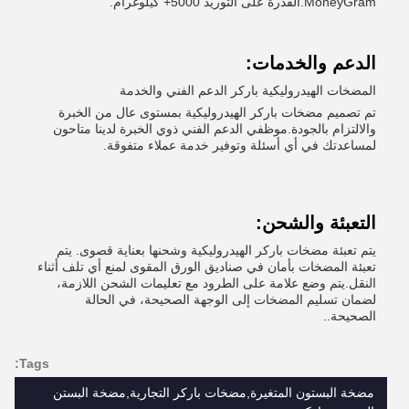
MoneyGram.القدرة على التوريد 5000+ كيلوغرام.
الدعم والخدمات:
المضخات الهيدروليكية باركر الدعم الفني والخدمة
تم تصميم مضخات باركر الهيدروليكية بمستوى عال من الخبرة
والالتزام بالجودة.موظفي الدعم الفني ذوي الخبرة لدينا متاحون
لمساعدتك في أي أسئلة وتوفير خدمة عملاء متفوقة.
التعبئة والشحن:
يتم تعبئة مضخات باركر الهيدروليكية وشحنها بعناية قصوى. يتم
تعبئة المضخات بأمان في صناديق الورق المقوى لمنع أي تلف أثناء
النقل.يتم وضع علامة على الطرود مع تعليمات الشحن اللازمة،
لضمان تسليم المضخات إلى الوجهة الصحيحة، في الحالة
الصحيحة..
Tags:
مضخة البستون المتغيرة,مضخات باركر التجارية,مضخة البستن