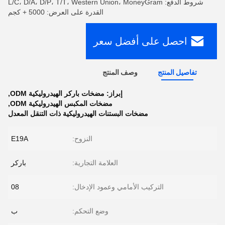
شروط الدفع: L/C، D/A، D/P، T/T، Western Union، MoneyGram
القدرة على العرض: 5000 + كجم
احصل على أفضل سعر
تفاصيل المنتج
وصف المنتج
إبراز:
مضخات باركر الهيدروليكية ODM
,
مضخات المكبس الهيدروليكية ODM
,
مضخات البستنات الهيدروليكية ذات التنقل المعدل
النزوح:
E19A
العلامة التجارية:
باركر
التركيب الأمامي وعمود الإدخال:
08
وضع التحكم:
ب