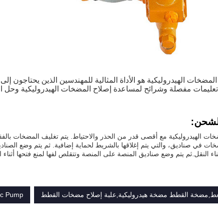
مضخات الهيدروليكية هو الأداة المثالية للمهندسين الذين يحتاجون إلى
عليمات مفصلة وشرائح لمساعدة إصلاح المضخات الهيدروليكية وحل ال
الشحن:
ضخات الهيدروليكية مع أقصى قدر من الحذر والاحتياط. يتم تغليف المضخات بالفق
ات في صناديق، والتي يتم إغلاقها بالشريط لحماية إضافية. ثم يتم وضع الصناديق
ثناء النقل.ثم يتم وضع صناديق المنصة على المنصة وتتقلص لفها لمنع فتحها أثناء
,مضخة القطط مضخة هيدروليكية,علبة إصلاح مضخات القطط
ic Pump