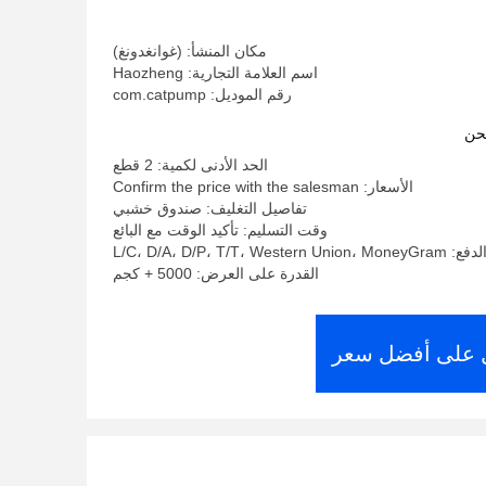
مكان المنشأ: (غوانغدونغ)
اسم العلامة التجارية: Haozheng
رقم الموديل: com.catpump
حن
الحد الأدنى لكمية: 2 قطع
الأسعار: Confirm the price with the salesman
تفاصيل التغليف: صندوق خشبي
وقت التسليم: تأكيد الوقت مع البائع
L/C، D/A، D/P، T/T، West
القدرة على العرض: 5000 + كجم
على أفضل سعر