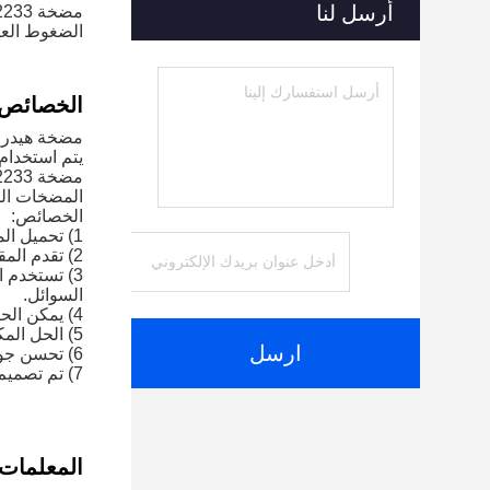
أرسل لنا
الضغوط العا
الخصائص:
مضخة هيدرو
يتم استخدام
المضخات الت
الخصائص:
1) تحميل المواصفات الخاصة بهذه المضخة الهيدروليكية على الفور عن طريق إدخال النص أعلاه في شريط البحث على هذا الموقع.
2) تقدم المقالة لمحة موجزة عن المنتج وتشمل قائمة بالمزايا والخصائص الخاصة بالمنتج.
3) تستخدم 
السوائل.
4) يمكن الحصول على معلومات إضافية عن طريق النقر على الزر "طلب عرض".
5) الحل المكلف للاحتياجات المضخة الهيدروليكية.
ارسل
6) تحسن جودة الهندسة باستخدام المضخة الهيدروليكية بالكامل لكل مضخة.
7) تم تصميم مضخة CatPumpPILLAR-320B LN 123-2233 الهيدروليكية لسرعة أعلى وأداء أفضل.
المعلمات ا