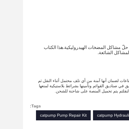
 حلّ مشاكل المضخات الهيدروليكية.هذا الكتاب
مشاكل الشائعة.
اعات لضمان أنها آمنة من أي تلف محتمل أثناء النقل.ثم
 في صناديق القوائم وتأمينها بشرائط بلاستيكية لمنعها
 النقلثم يتم تحميل المنصة على شاحنة للشحن.
Tags:
catpump Pump Repair Kit
catpump Hydraul