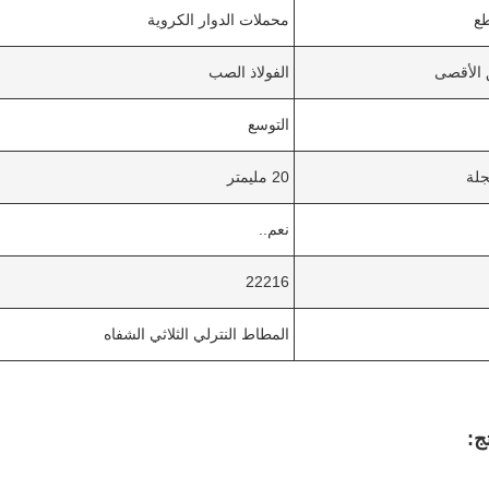
طع
محملات الدوار الكروية
 الأقصى
الفولاذ الصب
التوسع
جلة
20 مليمتر
نعم..
22216
المطاط النترلي الثلاثي الشفاه
ج: