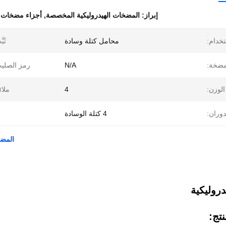
إبراز:
المضخات الهيدروليكية المخصصة
,
أجزاء مضخات هيدرول
خدام:
محامل كتلة وسادة
ثَبَ
مضخة:
N/A
رمز الصلي
الوزن:
4
ملائ
دوران:
4 كتلة الوسادة
المضخا
روليكية
تج: