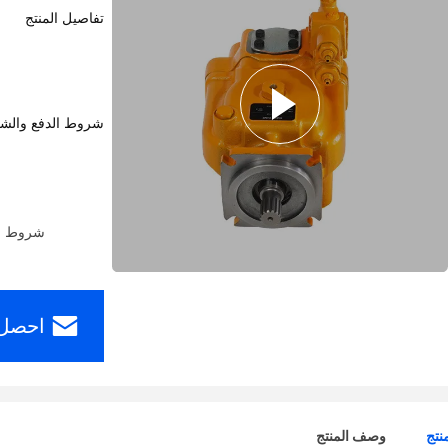
تفاصيل المنتج
شروط الدفع والش
شروط الدفع: ern Union، MoneyGram
احصل 
نتج
وصف المنتج