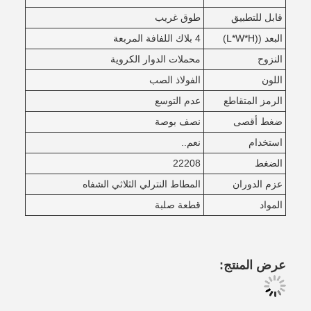
قابل للتطبيق
طوق غريب
البعد ((L*W*H)
4 بلاك اللفافة المربعة
النزوح
محملات الدوار الكروية
اللون
الفولاذ الصب
الرمز المتقاطع
عدم التوسع
ضغط أقصى
نصف بوصة
استخدام
نعم..
الضغط
22208
عزم الدوران
المطاط النترلي الثلاثي الشفاه
المواد
قطعة صلبة
عرض المنتج: