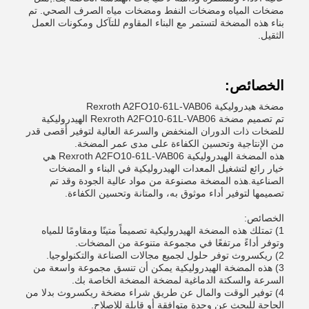
مضخات المياه ومضخات النفط ومضخات مياه الصرف الصحي. تم
بناء هذه المضخة لتستمر مع البناء المقاوم للتآكل ومكونات العمل
الثقيل.
الخصائص:
مضخة هيدروليكية Rexroth A2FO10-61L-VAB06
تم تصميم مضخة Rexroth A2FO10-61L-VAB06 الهيدروليكية
للضخات ذات الدوران المنخفض والسرعة العالية لتوفير أقصى قدر
من الإنتاجية وتحسين الكفاءة على مدى عمر المضخة.
هذه المضخة الهيدروليكية Rexroth A2FO10-61L-VAB06 هي
خيار رائع لتشغيل المعدات الهيدروليكية في البناء و المضخات
الصناعية.هذه المضخة مصنوعة من مواد عالية الجودة وقد تم
تصميمها لتوفير أداء موثوق به، والمتانة وتحسين الكفاءة.
الخصائص:
1) تمتلك هذه المضخة الهيدروليكية تصميماً متينًا ومقاومًا للمياه
وتوفر أداءً مرتفعًا في مجموعة متنوعة من المضخات.
2) ريكسروث توفر حلول لجميع مجالات الصناعة والتكنولوجيا.
3) هذه المضخة الهيدروليكية يمكن أن تنسق مجموعة واسعة من
السرعة والسكتة الدماغية لمضخة المضخة الخاصة بك.
4) توفير الوقت والمال عن طريق شراء مضخة ريكسروث بدلا من
الحاجة للبحث عن وحدة متوافقة أو قابلة للإصلاح.