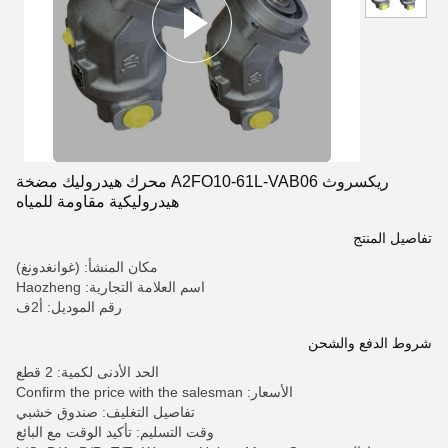
ريكسروث A2FO10-61L-VAB06 محرك هيدروليك مضخة
هيدروليكية مقاومة للمياه
تفاصيل المنتج
مكان المنشأ: (غوانغدونغ)
اسم العلامة التجارية: Haozheng
رقم الموديل: أ2ف
شروط الدفع والشحن
الحد الأدنى لكمية: 2 قطع
الأسعار: Confirm the price with the salesman
تفاصيل التغليف: صندوق خشبي
وقت التسليم: تأكيد الوقت مع البائع