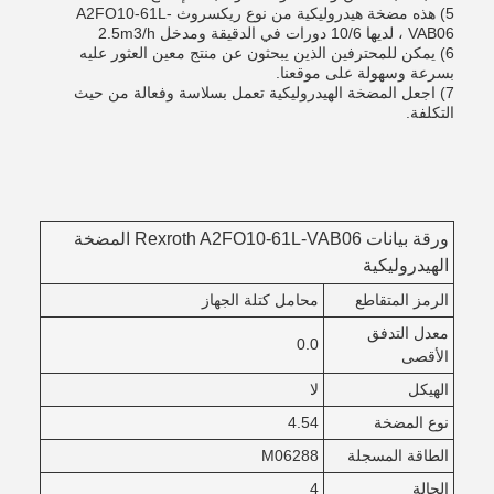
5) هذه مضخة هيدروليكية من نوع ريكسروث A2FO10-61L-
VAB06 ، لديها 10/6 دورات في الدقيقة ومدخل 2.5m3/h
6) يمكن للمحترفين الذين يبحثون عن منتج معين العثور عليه
بسرعة وسهولة على موقعنا.
7) اجعل المضخة الهيدروليكية تعمل بسلاسة وفعالة من حيث
التكلفة.
ورقة بيانات Rexroth A2FO10-61L-VAB06 المضخة
الهيدروليكية
الرمز المتقاطع
محامل كتلة الجهاز
معدل التدفق
0.0
الأقصى
الهيكل
لا
نوع المضخة
4.54
الطاقة المسجلة
M06288
الحالة
4