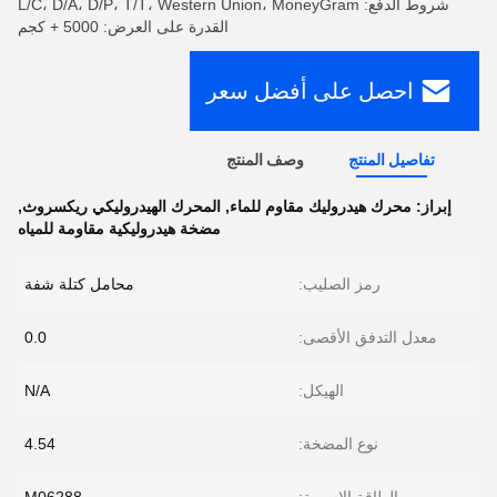
شروط الدفع: L/C، D/A، D/P، T/T، Western Union، MoneyGram
القدرة على العرض: 5000 + كجم
احصل على أفضل سعر
تفاصيل المنتج
وصف المنتج
إبراز:
محرك هيدروليك مقاوم للماء
,
المحرك الهيدروليكي ريكسروث
,
مضخة هيدروليكية مقاومة للمياه
رمز الصليب:
محامل كتلة شفة
معدل التدفق الأقصى:
0.0
الهيكل:
N/A
نوع المضخة:
4.54