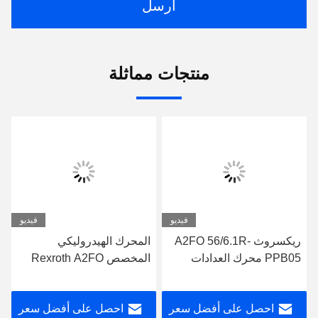
ارسل
منتجات مماثلة
فيديو
فيديو
ريكسروث A2FO 56/6.1R-
المحرك الهيدروليكي
PPB05 محرك العدادات
المخصص Rexroth A2FO
الهيدروليكية الضغوط العالية
23/6.1L-VPB05 محرك
القيادة الهيدروليكية
احصل على أفضل سعر
احصل على أفضل سعر