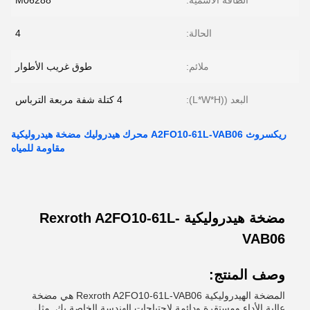
الطاقة الاسمية:
M06288
الحالة:
4
ملائم:
طوق غريب الأطوار
البعد ((L*W*H):
4 كتلة شفة مربعة الترباس
ريكسروث A2FO10-61L-VAB06 محرك هيدروليك مضخة هيدروليكية
مقاومة للمياه
مضخة هيدروليكية Rexroth A2FO10-61L-
VAB06
وصف المنتج:
المضخة الهيدروليكية Rexroth A2FO10-61L-VAB06 هي مضخة
عالية الأداء ومستقرة ودائمة لاحتياجات الهندسة الخاصة بك.,مثل