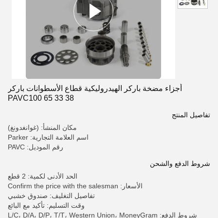
أجزاء مضخة باركر الهيدروليكية قطاع الأسطوانات باركر
PAVC100 65 33 38
تفاصيل المنتج
مكان المنشأ: (غوانغدونغ)
اسم العلامة التجارية: Parker
رقم الموديل: PAVC
شروط الدفع والشحن
الحد الأدنى لكمية: 2 قطع
الأسعار: Confirm the price with the salesman
تفاصيل التغليف: صندوق خشبي
وقت التسليم: تأكيد مع البائع
شروط الدفع: L/C، D/A، D/P، T/T، Western Union، MoneyGram