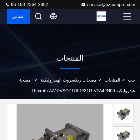
86-188-2364-2802
service@hzpumpru.com
إقتباس
المنتجات
بيت
>
المنتجات
>
مضخات ريكسروث الهيدروليكية
>
مضخة
هيدروليكية Rexroth AA10VSO71DFR/31R-VPA42N00