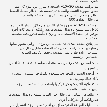
شفرة التثبيت: A
يتم تركيب مضخة A10VSO باستخدام شراع من النوع C ، مما
يسمح بسهولة التثبيت والصيانة.تم تصميم هذا الاطار لتحمل الضغط
العالي وضمان اتصال آمن ومستقر بين المضخة والنظام.
من خلال القيادة: N00
المضخة A10VSO مجهزة بخيار القيادة من خلال ، يشار إليه بالرمز
N00 ، مما يسمح بالاتصال بمضخات هيدروليكية أو محركات أخرى
،توفير حل متعدد الاستخدامات ومرن لأنظمة هيدروليكية مختلفة.
الأختام: V
يتم إغلاق مضخة A10VSO بختمات من نوع P ، والتي تشتهر بثباتها
ومقاومتها للاستنزاف. تضمن هذه الختمات تشغيل خال من
التسرب ،زيادة طول عمر المضخة وخفض تكاليف الصيانة.
الخصائص الرئيسية
S
المقاطع 31: جزء من خط منتجات سلسلة 31 عالية الأداء من
ريكسروث
أ
وحدة البستون المحوري: تستخدم تكنولوجيا البستون المحوري
لأداء فعال وموثوق به
V
صلابة التثبيت: يمكن تركيبها باستخدام شاشة من النوع C
لسهولة التثبيت والصيانة
م
الغرض النهائي: من خلال خيار القيادة يسمح بالاتصال بمضخات
هيدروليكية أو محركات أخرى
F
قابلة للقراءة الختم: مغلق مع أغطية من النوع P لتشغيل خال