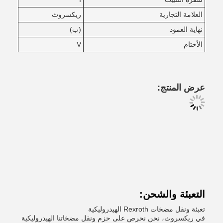
العلامة التجارية
ريكسروث
نهاية العمود
(ب)
الأختام
V
عرض المنتج:
التعبئة والشحن:
تعبئة ونقل مضخات Rexroth الهيدروليكية
في ريكسروث، نحن نحرص على حزم ونقل مضخاتنا الهيدروليكية