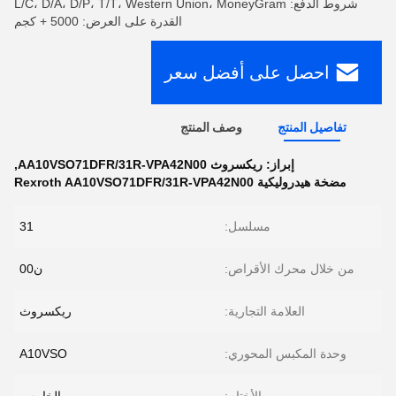
شروط الدفع: L/C، D/A، D/P، T/T، Western Union، MoneyGram
القدرة على العرض: 5000 + كجم
احصل على أفضل سعر
تفاصيل المنتج
وصف المنتج
إبراز:
ريكسروث AA10VSO71DFR/31R-VPA42N00
,
مضخة هيدروليكية Rexroth AA10VSO71DFR/31R-VPA42N00
مسلسل:
31
من خلال محرك الأقراص:
ن00
العلامة التجارية:
ريكسروث
وحدة المكبس المحوري:
A10VSO