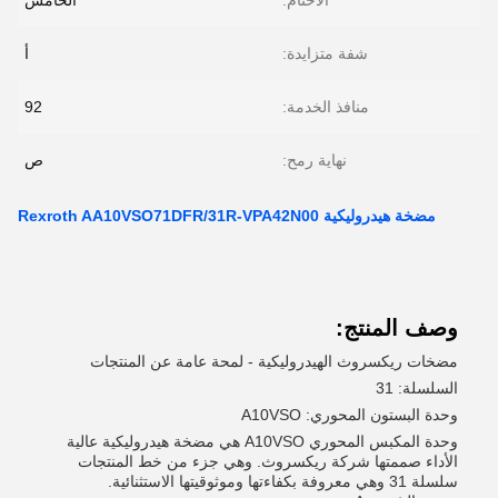
الأختام:
الخامس
شفة متزايدة:
أ
منافذ الخدمة:
92
نهاية رمح:
ص
مضخة هيدروليكية Rexroth AA10VSO71DFR/31R-VPA42N00
وصف المنتج:
مضخات ريكسروث الهيدروليكية - لمحة عامة عن المنتجات
السلسلة: 31
وحدة البستون المحوري: A10VSO
وحدة المكبس المحوري A10VSO هي مضخة هيدروليكية عالية
الأداء صممتها شركة ريكسروث. وهي جزء من خط المنتجات
سلسلة 31 وهي معروفة بكفاءتها وموثوقيتها الاستثنائية.