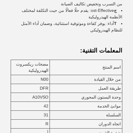
من التسرب وتخفيض تكاليف الصيانة
ج
ost-Effective: يقدم حلًا فعالًا من حيث التكلفة لمختلف
الأنظمة الهيدروليكية
T
أداء: يوفر كفاءة وموثوقية استثنائية، وضمان أداء الأمثل
للنظام الهيدروليكي
المعلمات التقنية:
مضخات ريكسروث
اسم المنتج
الهيدروليكية
من خلال القيادة
N00
طريقة العمل
DFR
وحدة البستون المحوري
A10VSO
موانئ الخدمة
42
السلسلة
31
اتجاه الدوران
R
شفرة التثبيت
أ