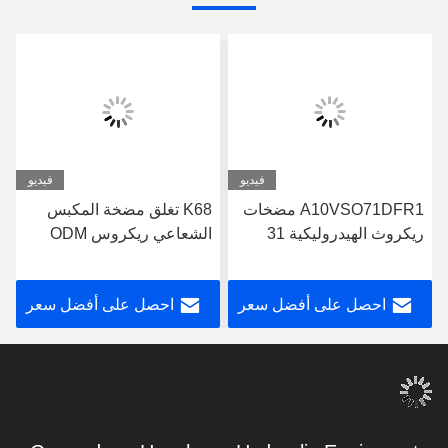
فيديو
فيديو
A10VSO71DFR1 مضخات
K68 تغلق مضخة المكبس
ريكروث الهيدروليكية 31
الشعاعي ريكروس ODM
سلسلة مضخة ريكروث
A10VSO71DFR1/31R-
البستن
VPA42K01
احصل على أفضل سعر
احصل على أفضل سعر