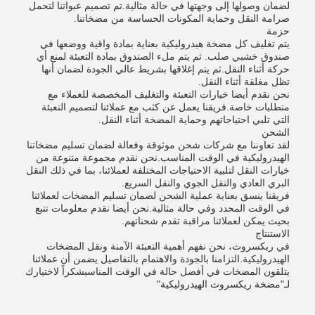
لضمان وصولها إلى وجهتها في حالة مثالية.تم تصميم عبواتنا لتحمل
صرامة النقل وحماية المكونات الحساسة من مضخاتنا.
حزمة
يتم تغليف كل مضخة هيدروليكية بعناية بمادة واقية ووضعها في
صندوق خشبي صلب. ثم يتم ملء الصندوق بمادة التعبئة لمنع أي
حركة أثناء النقل.ثم يتم إغلاقها بشريط عالي الجودة لضمان أنها
تظل مغلقة أثناء النقل.
نحن نقدم أيضا خيارات التعبئة والتغليف المخصصة للعملاء مع
متطلبات خاصة.فريقنا يعمل عن كثب مع عملائنا لتصميم التعبئة
التي تلبي احتياجاتهم وحماية المضخة أثناء النقل.
الشحن
لقد تعاوننا مع شركات شحن موثوقة وفعالة لضمان تسليم مضخاتنا
الهيدروليكية في الوقت المناسب.نحن نقدم مجموعة متنوعة من
خيارات النقل لتلبية الاحتياجات المختلفة لعملائنا، بما في ذلك النقل
البري العادي والنقل الجوي والنقل السريع.
فريقنا ينسق بعناية عملية الشحن لضمان تسليم المضخات لعملائنا
في الوقت المحدد وفي حالة مثالية.نحن أيضا نقدم معلومات تتبع
بحيث يمكن لعملائنا مراقبة تقدم شحناتهم.
الاستنتاج
في ريكسروث، نحن نفهم أهمية التعبئة الآمنة ونقل المضخات
الهيدروليكية.التزامنا بالجودة والاهتمام بالتفاصيل يضمن أن عملائنا
يتلقون المضخات في أفضل حالة في الوقت المناسبشكراً لاختيارك
لـ"مضخة ريكسروث الهيدروليكية"