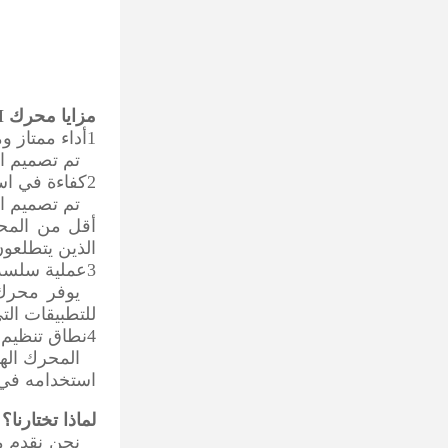
مزايا محرك QJM
1أداء ممتاز وموثوقية:
تم تصميم ال
2كفاءة في استخدام الطاقة وصديقة للبيئة:
أقل من المحرك
الذين يتطلعون 
3عملية سلسة وهادئة
للتطبيقات ال
4نطاق تنظيم سرعة واسع:
استخدامه في م
لماذا تختارنا؟
نحن نقدم مح