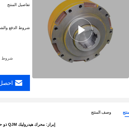
تفاصيل المنتج
شروط الدفع والش
شروط الدفع: ern Union، MoneyGram
احصل 
نتج
وصف المنتج
إبراز:
محرك هيدروليك QJM ذو حركة متغيرة