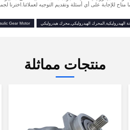
ا متاح للإجابة على أي أسئلة وتقديم التوجيه لعملائنا.اخترنا ل
الهيدروليكية,المحرك الهيدروليكي,محرك هيدروليكي
aulic Gear Motor
منتجات مماثلة