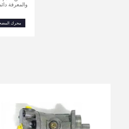
والمعرفة دائم
محرك المضخة 