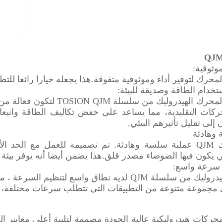
محرك لتوفير أداء وموثوقية متفوقة.هذا يجعله خيارا رائعا للتطب
تم تصميم المحرك الهيدروليك 
ات التقليدية، مما يساعد على خفض تكاليف الطاقة وانبعاثات 
إلى تقليل تأثيرهم البيئي.
يوفر محرك QJM عملية سلسة وهادئة. تم تصميمه للعمل مع الحد
تي يكون فيها الضوضاء مصدر قلق.هذا يضمن أيضا أنه يوفر بيئ
المحرك الهيدروليك من سلسلة QJM لديه نطاق واسع لت
جموعة متنوعة من التطبيقات التي تتطلب سرعات مختلفة، مما ي
ركات هيدروليكية عالية الجودة مصممة لتلبية أعلى معايير الج