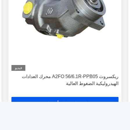
فيديو
ريكسروث A2FO 56/6.1R-PPB05 محرك العدادات
الهيدروليكية الضغوط العالية
احصل على أفضل سعر