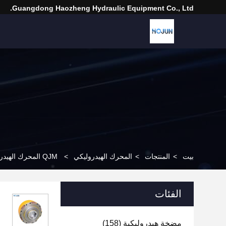
Guangdong Haozheng Hydraulic Equipment Co., Ltd.
بيت
>
المنتجات
>
المحرك الهيدروليكي
>
QJM المحرك الهيدروليكي المتغير للتحريك لمهندسة البناء
الفئات
مضخة هيدروليكية
(158)