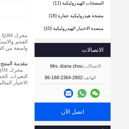
المضخات الهيدروليكية
(11)
مضخة هيدروليكية حفارة
(18)
منضدة الاختبار الهيدروليكية
(10)
م
الفحم والاستك
واسعة من الت
الاتصالات
مقدمة المنتج
الاتصالات:
Mrs. diana zhou
التغيرات الخ
الهاتف:
86-188-2364-2802
الاختيار المث
اتصل الآن