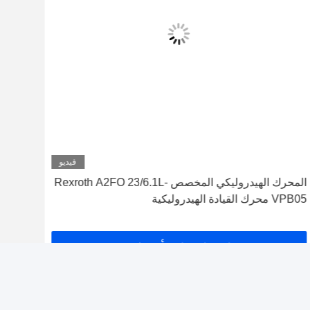
فيديو
المحرك الهيدروليكي المخصص Rexroth A2FO 23/6.1L-
VPB05 محرك القيادة الهيدروليكية
R-VAB060
احصل على أفضل سعر