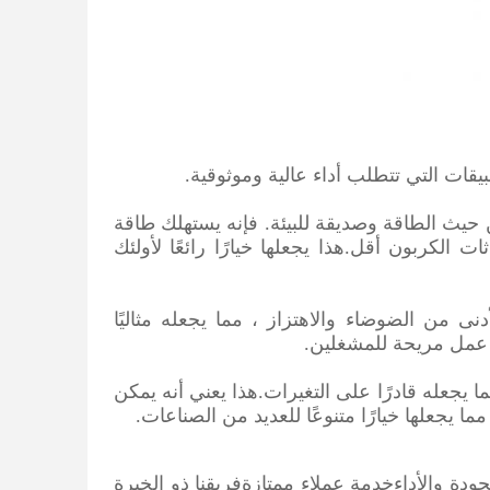
يقات التي تتطلب أداء عالية وموثوقية.
من سلسلة TOSION QJM لتكون فعالة من حيث الطاقة وصديقة للبيئة. فإنه يستهلك طاقة
الكربون أقل.هذا يجعلها خيارًا رائعًا لأولئك
 الأدنى من الضوضاء والاهتزاز ، مما يجعله مثاليًا
ة عمل مريحة للمشغلين.
نظيم السرعة ، مما يجعله قادرًا على التغيرات.هذا يعني أنه يمكن
جعلها خيارًا متنوعًا للعديد من الصناعات.
ودة والأداءخدمة عملاء ممتازةفريقنا ذو الخبرة