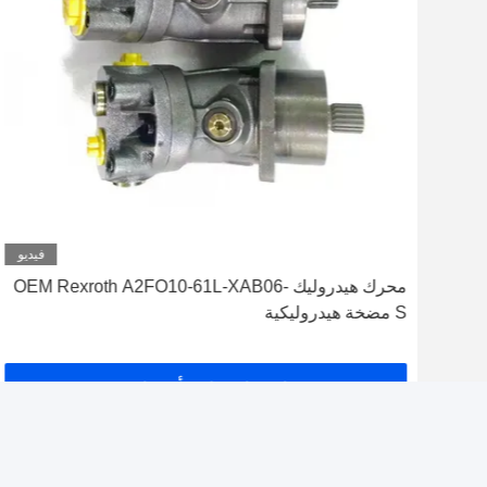
ديو
فيديو
محرك هيدروليك OEM Rexroth A2FO10-61L-XAB06-
S مضخة هيدروليكية
احصل على أفضل سعر