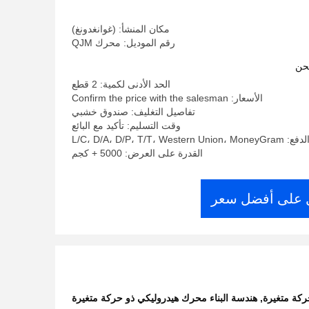
مكان المنشأ: (غوانغدونغ)
رقم الموديل: محرك QJM
حن
الحد الأدنى لكمية: 2 قطع
الأسعار: Confirm the price with the salesman
تفاصيل التغليف: صندوق خشبي
وقت التسليم: تأكيد مع البائع
L/C، D/A، D/P، T/T، West
القدرة على العرض: 5000 + كجم
على أفضل سعر
,
هندسة البناء محرك هيدروليكي ذو حركة متغيرة