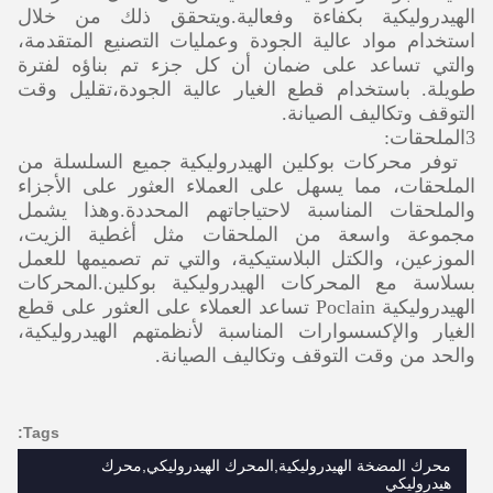
الهيدروليكية بكفاءة وفعالية.ويتحقق ذلك من خلال
استخدام مواد عالية الجودة وعمليات التصنيع المتقدمة،
والتي تساعد على ضمان أن كل جزء تم بناؤه لفترة
طويلة. باستخدام قطع الغيار عالية الجودة،تقليل وقت
التوقف وتكاليف الصيانة.
3الملحقات:
توفر محركات بوكلين الهيدروليكية جميع السلسلة من
الملحقات، مما يسهل على العملاء العثور على الأجزاء
والملحقات المناسبة لاحتياجاتهم المحددة.وهذا يشمل
مجموعة واسعة من الملحقات مثل أغطية الزيت،
الموزعين، والكتل البلاستيكية، والتي تم تصميمها للعمل
بسلاسة مع المحركات الهيدروليكية بوكلين.المحركات
الهيدروليكية Poclain تساعد العملاء على العثور على قطع
الغيار والإكسسوارات المناسبة لأنظمتهم الهيدروليكية،
والحد من وقت التوقف وتكاليف الصيانة.
Tags:
محرك المضخة الهيدروليكية,المحرك الهيدروليكي,محرك
هيدروليكي