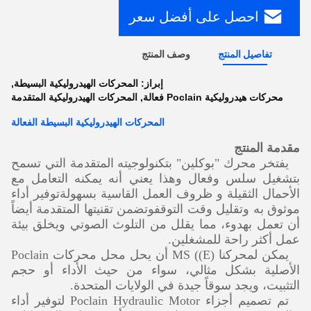
احصل على أفضل سعر
تفاصيل المنتج
وصف المنتج
إبراز:
المحركات الهيدروليكية البسيطة
,
محركات هيدروليكية Poclain فعالة
,
المحركات الهيدروليكية المتقدمة
المحركات الهيدروليكية البسيطة الفعالة
مقدمة المنتج
يفتخر محرك "بوكلين" بتكنولوجيته المتقدمة التي تسمح
بتشغيل سلس وفعال وهذا يعني أنه يمكنه التعامل مع
الأحمال الثقيلة و ظروف العمل القاسية بسهولةتوفير أداء
موثوق به وتقليل وقت التوقفوتضمن تقنيتها المتقدمة أيضاً
أن تعمل بهدوء، مما يقلل من التلوث الصوتي ويخلق بيئة
عمل أكثر راحة للمشغلين.
يمكن لمحركنا MS ((E) أن يحل محل محركات Poclain
الأصلية بشكل مثالي، سواء من حيث الأداء أو حجم
التثبيت، ويجد سوقاً جيدة في الولايات المتحدة.
تم تصميم أجزاء Poclain Hydraulic Motor لتوفير أداء