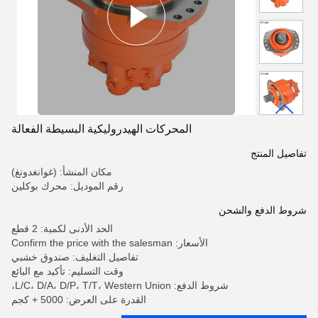
المحركات الهيدروليكية البسيطة الفعالة
تفاصيل المنتج
مكان المنشأ: (غوانغدونغ)
رقم الموديل: محرك بوكلين
شروط الدفع والشحن
الحد الأدنى لكمية: 2 قطع
الأسعار: Confirm the price with the salesman
تفاصيل التغليف: صندوق خشبي
وقت التسليم: تأكيد مع البائع
شروط الدفع: L/C، D/A، D/P، T/T، Western Union،
القدرة على العرض: 5000 + كجم