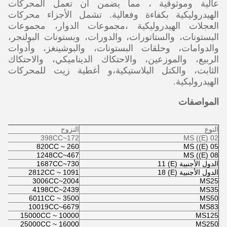
عالية وموثوقية ، مما يضمن أن تعمل المحركات
الهيدروليكية بكفاءة وفعالية. تشمل الأجزاء محركات
العجلات الهيدروليكية ،مجموعات الدوار، مجموعات
البستونات، والستاتورات، والدورات، وبستونات البولنجر،
والدوامات، وحلقات البستونات، والبوشينغز، وأدوات
الربيع، والموزعين، والاحتكاك الديناميكي، والاحتكاك
الثابت، والكتل البلاستيكية،و أغطية زيت للمحركات
الهيدروليكية.
المواصفات
النوع
النزوح
172~398CC
MS ((E) 02
260 ~ 820CC
MS ((E) 05
467~1248CC
MS ((E) 08
الدول الأجنبية (E) 11
730~1687CC
الدول الأجنبية (E) 18
1091 ~ 2812CC
2004~3006CC
MS25
2439~4198CC
MS35
3500 ~ 6011CC
MS50
6679~10019CC
MS83
10000 ~ 15000CC
MS125
16000 ~ 25000CC
MS250