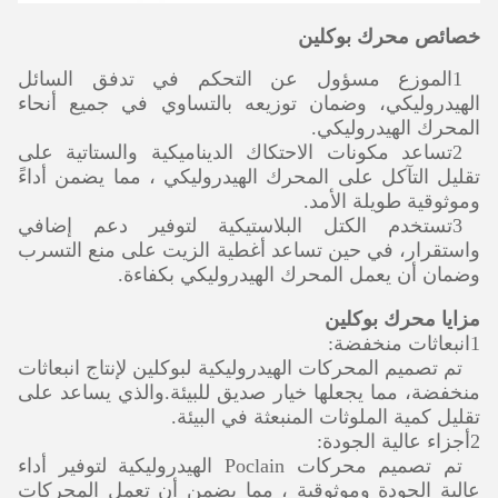
خصائص محرك بوكلين
1الموزع مسؤول عن التحكم في تدفق السائل
الهيدروليكي، وضمان توزيعه بالتساوي في جميع أنحاء
المحرك الهيدروليكي.
2تساعد مكونات الاحتكاك الديناميكية والستاتية على
تقليل التآكل على المحرك الهيدروليكي ، مما يضمن أداءً
وموثوقية طويلة الأمد.
3تستخدم الكتل البلاستيكية لتوفير دعم إضافي
واستقرار، في حين تساعد أغطية الزيت على منع التسرب
وضمان أن يعمل المحرك الهيدروليكي بكفاءة.
مزايا محرك بوكلين
1انبعاثات منخفضة:
تم تصميم المحركات الهيدروليكية لبوكلين لإنتاج انبعاثات
منخفضة، مما يجعلها خيار صديق للبيئة.والذي يساعد على
تقليل كمية الملوثات المنبعثة في البيئة.
2أجزاء عالية الجودة:
تم تصميم محركات Poclain الهيدروليكية لتوفير أداء
عالية الجودة وموثوقية ، مما يضمن أن تعمل المحركات