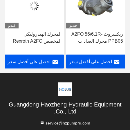
فيديو
فيديو
ريكسروث A2FO 56/6.1R-
المحرك الهيدروليكي
PPB05 محرك العدادات
المخصص Rexroth A2FO
الهيدروليكية الضغوط العالية
23/6.1L-VPB05 محرك
القيادة الهيدروليكية
احصل على أفضل سعر
احصل على أفضل سعر
Guangdong Haozheng Hydraulic Equipment
Co., Ltd.
service@hzpumpru.com