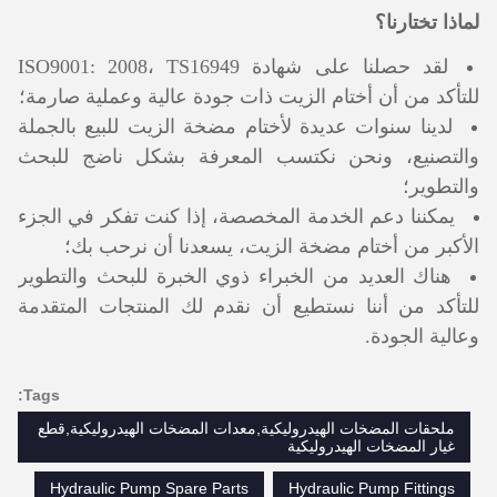
لماذا تختارنا؟
لقد حصلنا على شهادة ISO9001: 2008، TS16949
للتأكد من أن أختام الزيت ذات جودة عالية وعملية صارمة؛
لدينا سنوات عديدة لأختام مضخة الزيت للبيع بالجملة
والتصنيع، ونحن نكتسب المعرفة بشكل ناضج للبحث
والتطوير؛
يمكننا دعم الخدمة المخصصة، إذا كنت تفكر في الجزء
الأكبر من أختام مضخة الزيت، يسعدنا أن نرحب بك؛
هناك العديد من الخبراء ذوي الخبرة للبحث والتطوير
للتأكد من أننا نستطيع أن نقدم لك المنتجات المتقدمة
وعالية الجودة.
Tags:
ملحقات المضخات الهيدروليكية,معدات المضخات الهيدروليكية,قطع
غيار المضخات الهيدروليكية
Hydraulic Pump Spare Parts
Hydraulic Pump Fittings