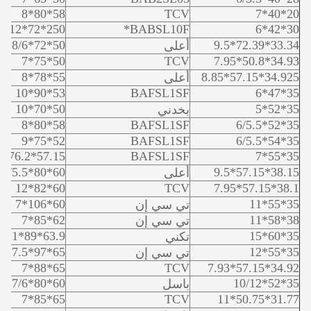
58*80*8
TCV
20*40*7
250*72*12
BABSL10F*
30*42*6
50*72*8/6
33.34*72.39*9.5
أعلى
50*75*7
TCV
34.93*50.8*7.95
55*78*8
34.925*57.15*8.85
أعلى
53*90*10
BAFSL1SF
35*47*6
50*70*10
35*52*5
بخدني
58*80*8
BAFSL1SF
35*52*6/5.5
52*75*9
BAFSL1SF
35*54*6/5.5
57.15*76.2*9.53
BAFSL1SF
35*55*7
60*80*7/5.5
38.15*57.15*9.5
أعلى
60*82*12
TCV
38.1*57.15*7.95
60*106*7
35*55*11
تي سي إن
62*85*7
38*58*11
تي سي إن
63.9*89*11
35*60*15
تكني
65*97*7.5
35*55*12
تي سي إن
65*88*7
TCV
34.92*57.15*7.93
60*80*7/6
35*52*10/12
باسل
65*85*7
TCV
31.77*50.75*11