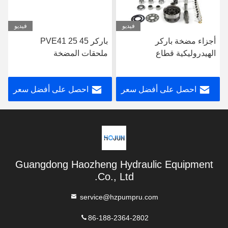
فيديو
فيديو
أجزاء مضخة باركر
باركر PVE41 25 45
الهيدروليكية قطاع
ملحقات المضخة
الأسطوانات باركر PAVC100
الهيدروليكية
65 33 38
احصل على أفضل سعر
احصل على أفضل سعر
Guangdong Haozheng Hydraulic Equipment
Co., Ltd.
service@hzpumpru.com
86-188-2364-2802