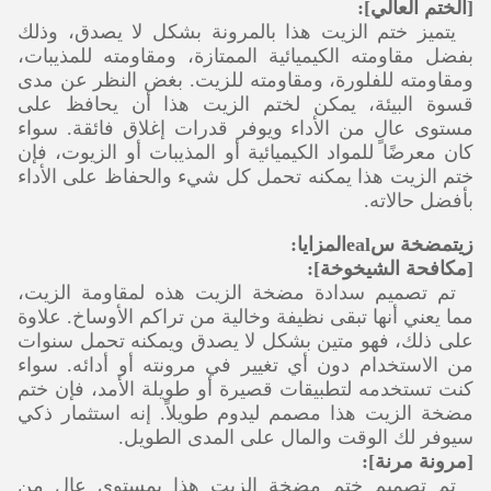
[الختم العالي]:
يتميز ختم الزيت هذا بالمرونة بشكل لا يصدق، وذلك
بفضل مقاومته الكيميائية الممتازة، ومقاومته للمذيبات،
ومقاومته للفلورة، ومقاومته للزيت. بغض النظر عن مدى
قسوة البيئة، يمكن لختم الزيت هذا أن يحافظ على
مستوى عالٍ من الأداء ويوفر قدرات إغلاق فائقة. سواء
كان معرضًا للمواد الكيميائية أو المذيبات أو الزيوت، فإن
ختم الزيت هذا يمكنه تحمل كل شيء والحفاظ على الأداء
بأفضل حالاته.
زيت
مضخة س
eal
المزايا:
[مكافحة الشيخوخة]:
تم تصميم سدادة مضخة الزيت هذه لمقاومة الزيت،
مما يعني أنها تبقى نظيفة وخالية من تراكم الأوساخ. علاوة
على ذلك، فهو متين بشكل لا يصدق ويمكنه تحمل سنوات
من الاستخدام دون أي تغيير في مرونته أو أدائه. سواء
كنت تستخدمه لتطبيقات قصيرة أو طويلة الأمد، فإن ختم
مضخة الزيت هذا مصمم ليدوم طويلاً. إنه استثمار ذكي
سيوفر لك الوقت والمال على المدى الطويل.
[مرونة مرنة]:
تم تصميم ختم مضخة الزيت هذا بمستوى عالٍ من