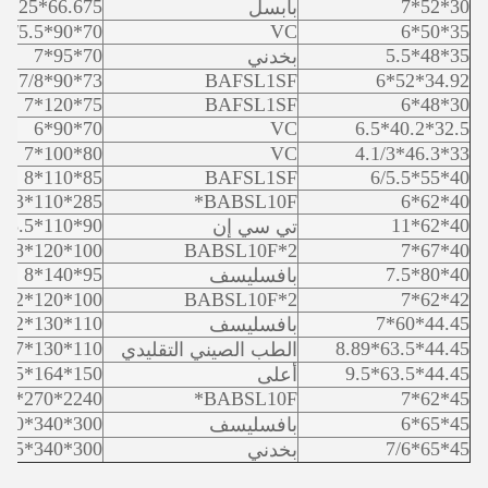
66.675*95.25*10
30*52*7
بابسل
70*90*7/5.5
VC
35*50*6
70*95*7
35*48*5.5
بخدني
73*90*7/8
BAFSL1SF
34.92*52*6
75*120*7
BAFSL1SF
30*48*6
70*90*6
VC
32.5*40.2*6.5
80*100*7
VC
33*46.3*4.1/3
85*110*8
BAFSL1SF
40*55*6/5.5
285*110*83
BABSL10F*
40*62*6
90*110*7.5/8.5
40*62*11
تي سي إن
100*120*8
BABSL10F*2
40*67*7
95*140*8
40*80*7.5
بافسليسف
100*120*12
BABSL10F*2
42*62*7
110*130*12
44.45*60*7
بافسليسف
110*130*7
44.45*63.5*8.89
الطب الصيني التقليدي
150*164*5
44.45*63.5*9.5
أعلى
2240*270*8.5
BABSL10F*
45*62*7
300*340*10
45*65*6
بافسليسف
300*340*15
45*65*7/6
بخدني