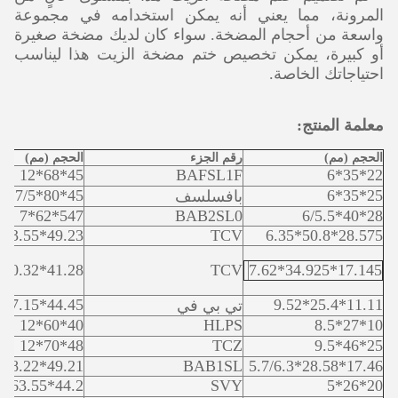
المرونة، مما يعني أنه يمكن استخدامه في مجموعة
واسعة من أحجام المضخة. سواء كان لديك مضخة صغيرة
أو كبيرة، يمكن تخصيص ختم مضخة الزيت هذا ليناسب
احتياجاتك الخاصة.
معلمة المنتج:
الحجم (مم)
رقم الجزء
الحجم (مم)
45*68*12
BAFSL1F
22*35*6
45*80*7/5
25*35*6
بافسلسف
547*62*7
BAB2SL0
28*40*6/5.5
49.23*63.55*7.95
TCV
28.575*50.8*6.35
41.28*60.32*9.5
TCV
17.145*34.925*7.62
44.45*57.15*7.9
11.11*25.4*9.52
تي بي في
40*60*12
HLPS
10*27*8.5
48*70*12
TCZ
25*46*9.5
49.21*68.22*7.9
BAB1SL
17.46*28.58*5.7/6.3
44.2*63.55*10
SVY
20*26*5