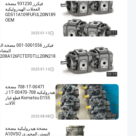
فيكرز 931230 مضخة
#
العجلات الهيدروليكية
GD511A109FUFUL20IN189
مضخة زيت
OEM
الهيدروليكية,مضخة
المعادن
مضخة هيدروليكية
00:11
2025-01-13
المصبوبة,مضخة
العجلات
فيكرز 5001556-001 م
المغنا
المغناطيسية
208A126FCTEFDTLL20IN218
#
Cast
مضخة هيدرو
2025-01-13
Iron
00:19
Gear
Pump
708-1T-00471 مضخة
#
هيدروليكية 708-1T-00470 لـ
Komatsu D155 قطع غيار
Magnetic
الآلات
Gear
Pump
مضخة مكبس هيدروليكي
00:07
2025-08-08
م
ض
مضخة هيدروليكية مضخة
خ
البستن المحوري A10VSO