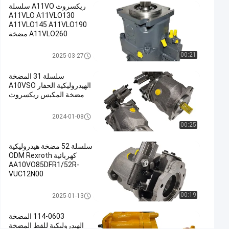
01-08
الرؤى
ريكسروث A11VO سلسلة
حفارة
شارك
A11VLO A11VLO130
A11VLO145 A11VLO190
#
A11VLO260 مضخة
مضخة
هيدروليكية ODM OEM
الحفرة المضخة الرئيسية
هيدروليكية,المضخة
مضخة هيدروليكية حفارة
00:21
2025-03-27
Rexroth صانع الصين
الرئيسية
سلسلة 31 المضخة
للحفارة,مضخة
الهيدروليكية الحفار A10VSO
هيدروليكية في
مضخة المكبس ريكسروث
الحفرة
#
مضخة هيدروليكية حفارة
2024-01-08
Excavator
00:25
Main
سلسلة 52 مضخة هيدروليكية
Pump
كهربائية ODM Rexroth
#
AA10VO85DFR1/52R-
Hydraulic
VUC12N00
Pump In
Excavator
مضخة هيدروليكية حفارة
00:19
2025-01-13
ا
ل
114-0603 المضخة
الهيدروليكية للقط المضخة
م