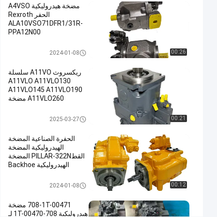
مضخة هيدروليكية A4VSO
#
الحفر Rexroth
ALA10VSO71DFR1/31R-
مضخة
PPA12N00
هيدروليكية,المضخة
الرئيسية
مضخة هيدروليكية حفارة
00:26
2024-01-08
للحفارة,مضخة
هيدروليكية في
ريكسروث A11VO سلسلة
A11VLO A11VLO130
الحفرة
A11VLO145 A11VLO190
#
A11VLO260 مضخة
Excavator
هيدروليكية ODM OEM
Main
الحفرة المضخة الرئيسية
مضخة هيدروليكية حفارة
00:21
2025-03-27
Rexroth صانع الصين
Pump
#
الحفرة الصناعية المضخة
Hydraulic
الهيدروليكية المضخة
القطPILLAR-322N المضخة
Pump In
الهيدروليكية Backhoe
Excavator
م
مضخة هيدروليكية حفارة
00:12
2024-01-08
ض
خ
708-1T-00471 مضخة
ة
هيدروليكية 708-1T-00470 لـ