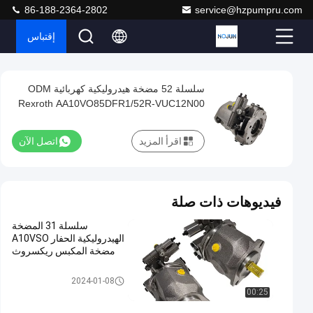
86-188-2364-2802
service@hzpumpru.com
إقتباس
Play
سلسلة 52 مضخة هيدروليكية كهربائية ODM
سلسلة
Video
Rexroth AA10VO85DFR1/52R-VUC12N00
52
مضخة
اقرأ المزيد
اتصل الآن
هيدروليكية
كهربائية
ODM
فيديوهات ذات صلة
Rexroth
سلسلة 31 المضخة
AA10VO85DFR1/52R-
الهيدروليكية الحفار A10VSO
VUC12N00
مضخة المكبس ريكسروث
مضخة هيدروليكية حفارة
اتصل الآن
مضخة
2024-01-08
729
2025-
هيدروليكية
00:25
01-13
الرؤى
حفارة
شارك