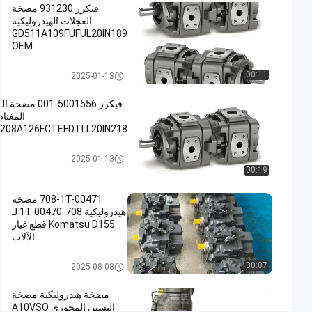
فيكرز 931230 مضخة
#
العجلات الهيدروليكية
GD511A109FUFUL20IN189
مضخة زيت
OEM
الهيدروليكية,مضخة
المعادن
مضخة هيدروليكية
00:11
2025-01-13
المصبوبة,مضخة
العجلات
فيكرز 5001556-001 م
المغنا
المغناطيسية
208A126FCTEFDTLL20IN218
#
Cast
مضخة هيدرو
2025-01-13
Iron
00:19
Gear
Pump
708-1T-00471 مضخة
#
هيدروليكية 708-1T-00470 لـ
Komatsu D155 قطع غيار
Magnetic
الآلات
Gear
Pump
مضخة مكبس هيدروليكي
00:07
2025-08-08
ف
ي
مضخة هيدروليكية مضخة
ك
البستن المحوري A10VSO