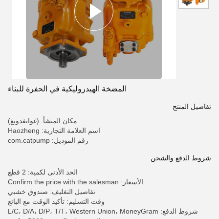
المضخة الهيدروليكية في الحفرة للبناء
تفاصيل المنتج
مكان المنشأ: (غوانغدونغ)
اسم العلامة التجارية: Haozheng
رقم الموديل: com.catpump
شروط الدفع والشحن
الحد الأدنى لكمية: 2 قطع
الأسعار: Confirm the price with the salesman
تفاصيل التغليف: صندوق خشبي
وقت التسليم: تأكيد الوقت مع البائع
شروط الدفع: L/C، D/A، D/P، T/T، Western Union، MoneyGram