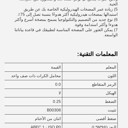
الحية.
5) زيادة عمر المضخات الهيدروليكية الخاصة بك عن طريق
استبدالها بمضخات هيدروليكية أكثر هدوءًا بنسبة تصل إلى 75٪.
6) نوع جديد من التصميم والتكنولوجيا يسمح بمضخة أسرع وأكثر
هدوءا وأكثر استدامة وقوة.
7) يمكن العثور على المضخة المناسبة لتطبيقك في قاعدة بياناتنا
الواسعة.
المعلمات التقنية:
المعلم
القيمة
اللون
محامل الكرات ذات صف واحد
الرمز المتقاطع
0.0
الهيكل
لا
الضغط
0.25
تثبيت
B00308
ضغط أقصى
اثنان من الأختام
البعد ((L*W*H)
ABEC 1 ∙ ISO P0