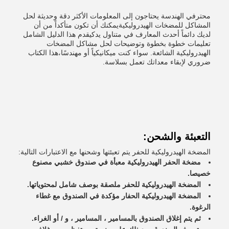
محترفي الهندسة يحتاجون إلى المعلومات الأكثر دقة وحديثة لحل
المشاكل للمضخات الهيدروليكيةيمكنك أن تكون متأكداً من أن
لديك دائماً أحدث المعارف في متناول يدكيقدم هذا الدليل الشامل
تعليمات خطوة بخطوة وتوضيحات لحل مشاكل المضخات
الهيدروليكية الشائعة. سواء كنت ميكانيكياً أو مهندسًا،هذا الكتاب
ضروري لإبقاء معداتك تعمل بسلاسة.
التعبئة والشحن:
المضخة الهيدروليكية للحفر يتم تعبئتها وشحنها مع الاعتبارات التالية:
مضخة الحفر الهيدروليكية معبأة في صندوق خشبي مصنوع
خصيصا.
المضخة الهيدروليكية للحفر ملصقة بوصف شامل لمحتوياتها.
المضخة الهيدروليكية الحفار مؤكدة في الصندوق مع غطاء
الرغوة.
ثم يتم إغلاق الصندوق بالمسامير ، المسامير ، و / أو الغراء.