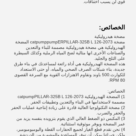
قوي لن يسبب اختناقات.
الخصائص:
مضخة هيدروليكية
مضخة catpumppumpERPILLAR-325B L 126-2073 المضخة
الهيدروليكية هي مضخة هيدروليكية مصممة للبناء والتعدين
والصناعات الأخرى.انها مثالية لضخ المياه الرملية وكذلك السيطرة
على الثلج والجليد.
هذه المضخة الهيدروليكية هي أداة رائعة لمساعدتك في بناء طرق
جديدة، بناء شبكات الصرف الصحي والمياه، أو حتى الاستعداد
للكوارث.500 باوند وتقاوم الاهتزازات القوية مع السرعة القصوى
80 RPM.
الخصائص:
1) المضخة الهيدروليكية catpumpPILLAR-325B L 126-2073
مصممة لاستخدامها في البناء والتعدين وتطبيقات الحفر.
2) مضخة التكنولوجيا العالية قادرة على زيادة إنتاجية عمليات الحفر
والحفر والضرب.
3) المكبس ذو الضغط العالي الذي يقوم بتزويده بنفسه يزيد من
عمر المضخة ويوفر موثوقية استثنائية.
4) نحن نقدم قطع الغيار لجميع الحفارات القطة والبومبومبومبر،
ولكن خبرائنا يمكن أن توفر المساعدة والمشورة من الدردشة