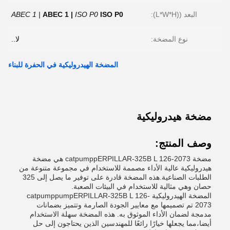
البعد ((L*W*H):
ISO P0
ISO P0
ABEC 1 |
ABEC 1 |
نوع المضخة:
لا..
المضخة الهيدروليكية في الحفرة للبناء
مضخة هيدروليكية
وصف المنتج:
مضخة catpumppERPILLAR-325B L 126-2073 هي مضخة
هيدروليكية عالية الأداء مصممة للاستخدام في مجموعة متنوعة من
الطلبات الصناعية.هذه المضخة قادرة على توفير ما يصل إلى 325
حصان وهي مثالية للاستخدام في البيئات الصعبة.
المضخة الهيدروليكية catpumppumpERPILLAR-325B L 126-
2073 تم تصميمها مع معايير الجودة الصارمة وتتميز بضمانات
مدمجة لضمان الأداء الموثوق به. هذه المضخة سهلة الاستخدام
أيضا،مما يجعلها خيارًا رائعًا للمهندسين الذين يحتاجون إلى حل