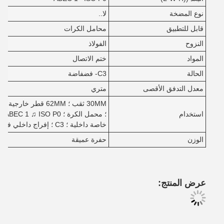
نوع المضخة
لا..
قابل للتطبيق
محامل الكرات
النزوح
الفولاذ
المواد
ختم الاتصال
الحالة
C3- فضفاضة
معدل التدفق الأقصى
متري
استخدام
؛ م
خاصة داخلية ؛ C3 ؛ إفراج داخلي فضفاض ؛ قفص فولاذي ؛ج
الوزن
حفرة عميقة
عرض المنتج: