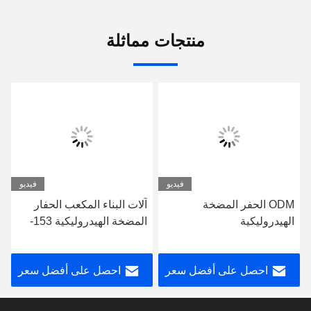
منتجات مماثلة
فيديو
فيديو
ODM الحفر المضخة
آلات البناء المكعب الحفار
الهيدروليكية
المضخة الهيدروليكية 153-
catpumpERPILLAR-325B
9184 عجلة واحدة
126-2073 catpump مضخة
احصل على أفضل سعر
احصل على أفضل سعر
الحفر