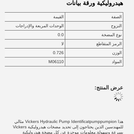
هيدروليكية ورقة بيانات
الصفة
القيمة
النزوح
الوحدات المربعة والإدراجات
نوع المضخة
0.0
الرمز المتقاطع
لا
الوزن
0.726
المواد
M06110
عرض المنتج:
هذا Vickers Hydraulic Pump Identificatpumppumpion مثالي
للمهندسين الذين يحتاجون إلى تحديد مضخات هيدروليكية Vickers
بسرعة وسهولة.معلومات موجزة عن كل مضخة هيدروليكية