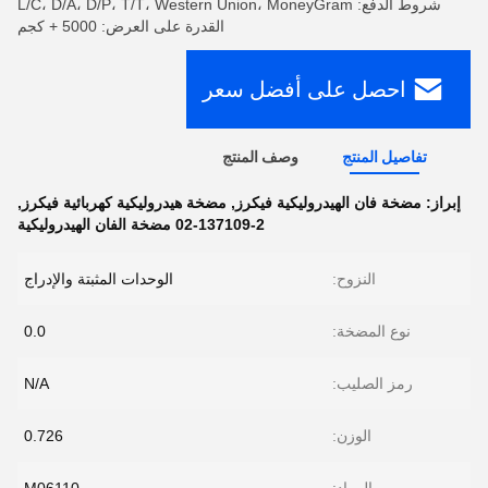
شروط الدفع: L/C، D/A، D/P، T/T، Western Union، MoneyGram
القدرة على العرض: 5000 + كجم
احصل على أفضل سعر
تفاصيل المنتج
وصف المنتج
إبراز:
مضخة فان الهيدروليكية فيكرز
,
مضخة هيدروليكية كهربائية فيكرز
,
02-137109-2 مضخة الفان الهيدروليكية
النزوح:
الوحدات المثبتة والإدراج
نوع المضخة:
0.0
رمز الصليب:
N/A
الوزن:
0.726