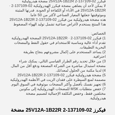
فيكرز 02-137109-2 25V12A-1B22R مضخة هيدروليكية
لا يمكن لأحد أن يضاهي مضخة فيكرز الهيدروليكية 02-137109-2 ∙
25V12A-1B22R في الأداء أو الكفاءة أو الجودة. قدرتها المثبتة
وموثوقيتها جعلتها المعيار الصناعي لأكثر من 50 عاما.
هذه مضخة هيدروليكية من فيكرز 02-137109-2 25V12A-1B22R
هذا المنتج يستخدم لأغراض صناعية تشمل توليد الهواء المضغوط
الخصائص:
1) فيكرز 02-137109-2 ∙ 25V12A-1B22R المضخة الهيدروليكية
تقدم أداء عالية ومناسبة للاستخدام في حقول النفط والمضخات
البحرية التطبيقات.
2) يساعد المستخدم على إكمال مشروعهم بنجاح بطريقة
احترافية.
3) من خلال تحديد رقم الطراز القياسي التالي، يمكنك شراء
مضخة استبدال مباشرة من الشركة المصنعة ودفع أقل من المال.
4) لدينا مكتبة من الحلول لمعداتك.
5) مضخة هيدروليكية فيكرز 02-137109-2 25V12A-1B22R
مصممة لمنع السيطرة على فقدان الزيت في الأنظمة الهيدروليكية
6) تجهيز نفسك بأفضل وأكثر المضخات موثوقية في السوق اليوم.
7) خفض متطلبات MSK للمضخات الهيدروليكية إلى مكونين
مختلفين فقط، وخفض التكلفة الإجمالية لتصميم مضخة
هيدروليكية.
فيكرز 02-137109-2 25V12A-1B22R مضخة