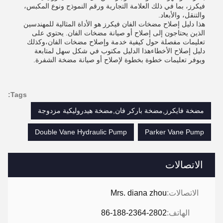
فيكرز، بما في ذلك العلامة التجارية ورقم النموذج ونوع المكبس،
والتنقل، والأبعاد.
هذا دليل إصلاح مضخات الفان فيكرز هو الأداة المثالية للمهندسين
الذين يحتاجون إلى إصلاح أو صيانة مضخات الفان. يحتوي على
تعليمات مفصلة حول كيفية خدمة وإصلاح مضخات الفان،وكذلك
دليل إصلاح الأخطاءهذا الدليل مكتوب في شكل سهل لمتابعة
ويوفر تعليمات خطوة بخطوة لإصلاح أو صيانة مضخة الشفرة.
Tags:
مضخة فايكرز,مضخة باركر فان,مضخة هيدروليكية مزدوجة
Double Vane Hydraulic Pump
Parker Vane Pump
الاتصالات
الاتصالات:
Mrs. diana zhou
الهاتف:
86-188-2364-2802