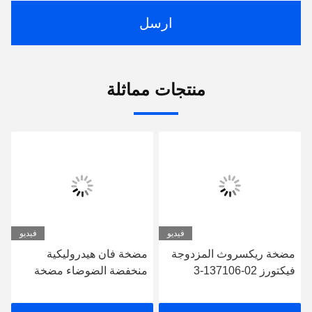
ارسل
منتجات مماثلة
فيديو
فيديو
مضخة ريكسروث المزدوجة
مضخة فان هيدروليكية
فيكتورز 02-137106-3
منخفضة الضوضاء مضخة
20V11A-1C22R
فان فان عالية السرعة
حسب الطلب