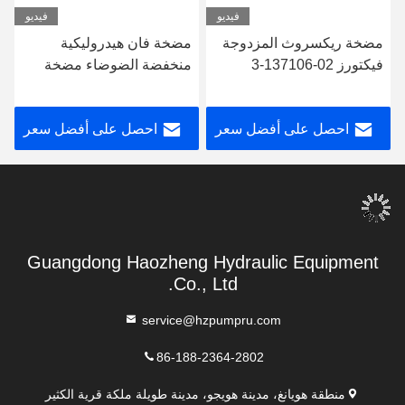
فيديو
فيديو
مضخة ريكسروث المزدوجة
مضخة فان هيدروليكية
فيكتورز 02-137106-3
منخفضة الضوضاء مضخة
20V11A-1C22R
فان فان عالية السرعة
حسب الطلب
احصل على أفضل سعر
احصل على أفضل سعر
Guangdong Haozheng Hydraulic Equipment
Co., Ltd.
service@hzpumpru.com
86-188-2364-2802
منطقة هويانغ، مدينة هويجو، مدينة طويلة ملكة قرية الكثير