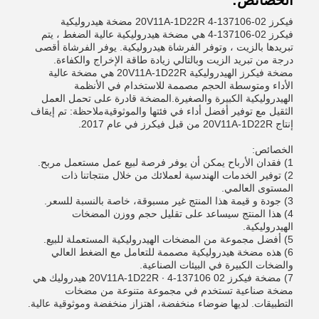
الخصائص:
فيكرز 02-137106-4 20V11A-1D22R مضخة هيدروليكية
فيكرز 02-137106-4 هي مضخة هيدروليكية عالية الضغط ، يتم
تبريدها بالزيت ، وتوفر الفرشاة هيدروليكية. يوفر الفرشاة أقصى
درجة من تبريد الزيت وبالتالي زيادة طاقة الإخراج والكفاءة.
مضخة فيكرز الهيدروليكية 20V11A-1D22R هي مضخة عالية
الأداء ومتوسطة الحجم مصممة للاستخدام في الأنظمة
الهيدروليكية الكبيرة والصغيرة.المضخة قادرة على تحمل العمل
الثقيل مع توفير أفضل أداء في فئتها والموثوقيةملاحظة: تم إيقاف
إنتاج 20V11A-1D22R من قبل فيكرز في عام 2017.
الخصائص:
1) فقدان الأرباح يمكن أن يوفر فرصة لبيع عمل مستعمل مربح.
2) توفير الخدمات الهندسية لعملائك من خلال منتجاتنا ذات
المستوى العالمي.
3) جودة و قيمة هذا المنتج غير مسبوقة، خاصة بالنسبة للسعر.
4) هذا المنتج سيساعد على تقليل حجم ووزن المضخات
الهيدروليكية.
5) أفضل مجموعة من المضخات الهيدروليكية المستعملة للبيع.
6) هذه مضخة هيدروليكية مصممة للتعامل مع الضغط العالي
والضخات الكبيرة في البيئات الصناعية.
7) مضخة فيكرز 02 137106-4 ∙ 20V11A-1D22R هيدروليك هي
مضخة صناعية تستخدم في مجموعة متنوعة من مضخات
التطبيقات. لديها ضوضاء منخفضة، اهتزاز منخفضة وموثوقية عالية.