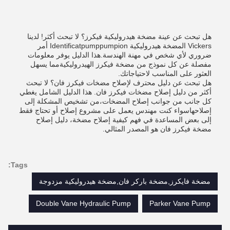
هل تبحث عن عينة مضخة هيدروليكية فيكرز؟ لا تبحث أكثر! لدينا
Vickers المضخة هيدروليكية Identificatpumppumpion أمر
ضروري لأي شخص في مهنة الهندسة.هذا الدليل يوفر معلومات
مفصلة عن كل نموذج من مضخة فيكرز الهيدروليكيةمما يسهل
العثور على المناسب لاحتياجاتك.
هل تبحث عن دليل محترف لإصلاح مضخات فيكرز فان؟ لا تبحث
أكثر من دليل إصلاح مضخات فيكرز فان. هذا الدليل الشامل يغطي
كل جانب من جوانب إصلاح المضخات،من تشخيص المشكلة إلى
إصلاحهاسواء كنت مهندس يعمل على مشروع إصلاح أو تحتاج فقط
إلى بعض المساعدة في فهم كيفية إصلاح مضخة، دليل إصلاح
مضخة فيكرز فان هو المصدر المثالي.
Tags:
مضخة فايكرز,مضخة باركر فان,مضخة هيدروليكية مزدوجة
Double Vane Hydraulic Pump
Parker Vane Pump