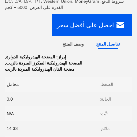
شروط الدفع: L/C، D/A، D/P، T/T، Western Union، MoneyGram
القدرة على العرض: 5000 + كجم
احصل على أفضل سعر
تفاصيل المنتج
وصف المنتج
إبراز:
المضخة الهيدروليكية الدوارة
,
المضخة الهيدروليكية الفيكرز المبردة بالزيت
,
مضخة الفان الهيدروليكية المبردة بالزيت
الضغط:
محامل
الحالة:
0.0
ثَبَّتَ:
N/A
ملائم:
14.33