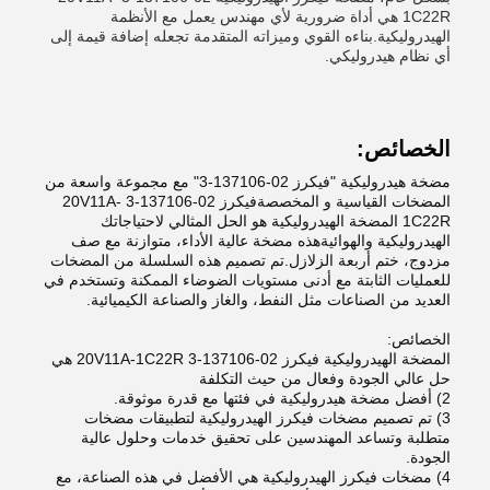
1C22R هي أداة ضرورية لأي مهندس يعمل مع الأنظمة
الهيدروليكية.بناءه القوي وميزاته المتقدمة تجعله إضافة قيمة إلى
أي نظام هيدروليكي.
الخصائص:
مضخة هيدروليكية "فيكرز 02-137106-3" مع مجموعة واسعة من
المضخات القياسية و المخصصةفيكرز 02-137106-3 20V11A-
1C22R المضخة الهيدروليكية هو الحل المثالي لاحتياجاتك
الهيدروليكية والهوائيةهذه مضخة عالية الأداء، متوازنة مع صف
مزدوج، ختم أربعة الزلازل.تم تصميم هذه السلسلة من المضخات
للعمليات الثابتة مع أدنى مستويات الضوضاء الممكنة وتستخدم في
العديد من الصناعات مثل النفط، والغاز والصناعة الكيميائية.
الخصائص:
المضخة الهيدروليكية فيكرز 02-137106-3 20V11A-1C22R هي
حل عالي الجودة وفعال من حيث التكلفة
2) أفضل مضخة هيدروليكية في فئتها مع قدرة موثوقة.
3) تم تصميم مضخات فيكرز الهيدروليكية لتطبيقات مضخات
متطلبة وتساعد المهندسين على تحقيق خدمات وحلول عالية
الجودة.
4) مضخات فيكرز الهيدروليكية هي الأفضل في هذه الصناعة، مع