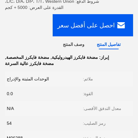
شروط الدفع: L/C، D/A، D/P، T/T، Western Union،
القدرة على العرض: 5000 + كجم
احصل على أفضل سعر
تفاصيل المنتج
وصف المنتج
إبراز:
مضخة فايكرز الهيدروليكية
,
مضخة فايكرز المخصصة
,
مضخة فايكرز عالية السرعة
ملائم:
الوحدات المثبتة والإدراج
القوة:
0.0
معدل التدفق الأقصى:
N/A
رمز الصليب:
54