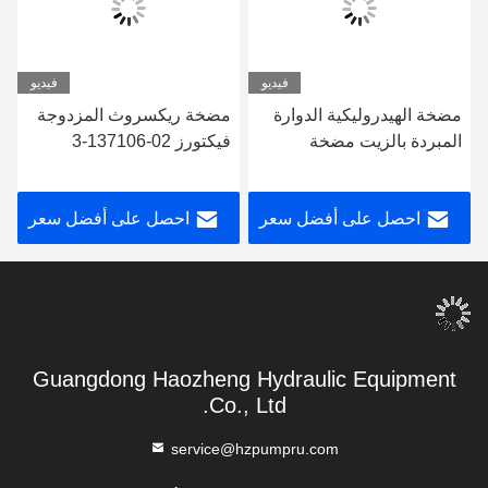
فيديو
فيديو
مضخة الهيدروليكية الدوارة
مضخة ريكسروث المزدوجة
المبردة بالزيت مضخة
فيكتورز 02-137106-3
هيدروليكية فيكرز 20V11A-
20V11A-1C22R
1D22R
احصل على أفضل سعر
احصل على أفضل سعر
Guangdong Haozheng Hydraulic Equipment
Co., Ltd.
service@hzpumpru.com