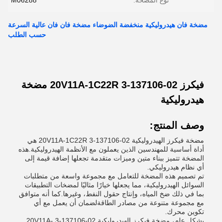
نوع المضخة:
M06288
مضخة فان هيدروليكية منخفضة الضوضاء مضخة فان فان عالية السرعة
حسب الطلب
فيكرز 02-137106-3 20V11A-1C22R مضخة
هيدروليكية
وصف المنتج:
مضخة فيكرز الهيدروليكية 02-137106-3 20V11A-1C22R هي
أداة أساسية للمهندسين الذين يعملون مع الأنظمة الهيدروليكية.هذه
المضخة تتميز ببناء متين وميزات متقدمة تجعلها إضافة قيمة إلى
أي نظام هيدروليكي.
تم تصميم هذه المضخة للتعامل مع مجموعة واسعة من متطلبات
السوائل الهيدروليكية، مما يجعلها خيارًا مثاليًا لمضخات التطبيقات
بما في ذلك ضخ المياه، وإنتاج حقول النفط، وغيرها.كما أنه متوافق
مع مجموعة متنوعة من مصادر الطاقةلضمان أن يعمل مع أي
تكوين محرك.
بشكل عام، مضخة فيكرز الهيدروليكية 02-137106-3 20V11A-