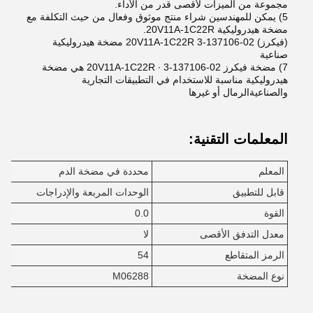
مجموعة من الميزات لأقصى قدر من الأداء.
5) يمكن للمهندسين شراء منتج موثوق وفعال من حيث التكلفة مع
مضخة هيدروليكية 20V11A-1C22R.
(فيكرز) 02-137106-3 20V11A-1C22R مضخة هيدروليكية
صناعية
7) مضخة فيكرز 02-137106-3 ∙ 20V11A-1C22R هي مضخة
هيدروليكية مناسبة للاستخدام في التطبيقات التجارية
والصناعيةالرمال أو غيرها
المعلمات التقنية:
المعلم
محددة في مضخة الدم
قابل للتطبيق
الوحدات المربعة والإدراجات
القوة
0.0
معدل التدفق الأقصى
لا
الرمز المتقاطع
54
نوع المضخة
M06288