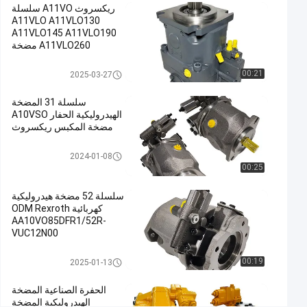
ريكسروث A11VO سلسلة
#
A11VLO A11VLO130
A11VLO145 A11VLO190
مضخة
A11VLO260 مضخة
هيدروليكية,المضخة
هيدروليكية ODM OEM
الرئيسية
الحفرة المضخة الرئيسية
مضخة هيدروليكية حفارة
00:21
2025-03-27
Rexroth صانع الصين
للحفارة,مضخة
هيدروليكية في
سلسلة 31 المضخة
الهيدروليكية الحفار A10VSO
الحفرة
مضخة المكبس ريكسروث
#
Excavator
مضخة هيدروليكية حفارة
2024-01-08
Main
00:25
Pump
#
سلسلة 52 مضخة هيدروليكية
Hydraulic
كهربائية ODM Rexroth
AA10VO85DFR1/52R-
Pump In
VUC12N00
Excavator
م
مضخة هيدروليكية حفارة
00:19
2025-01-13
ض
خ
الحفرة الصناعية المضخة
ة
الهيدروليكية المضخة