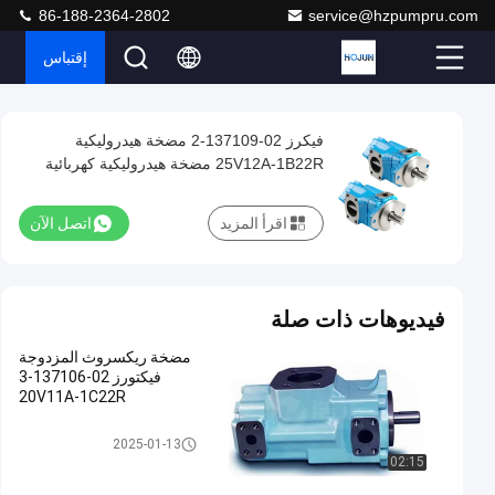
86-188-2364-2802
service@hzpumpru.com
إقتباس
Play
فيكرز 02-137109-2 مضخة هيدروليكية
فيكرز
Video
25V12A-1B22R مضخة هيدروليكية كهربائية
02-
137109-
اقرأ المزيد
اتصل الآن
2
مضخة
هيدروليكية
فيديوهات ذات صلة
25V12A-
مضخة ريكسروث المزدوجة
1B22R
فيكتورز 02-137106-3
مضخة
20V11A-1C22R
هيدروليكية
مضخة ريشة هيدروليكية
2025-01-13
كهربائية
02:15