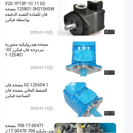
اتصل الآن
مضخة
V20-1P13P-1C-11 02-
2068
2025-
ريشة
125801-3H21SHSW مضخة
01-13
الرؤى
هيدروليكية
شارك
فان للقيادة التقنية الدقيقة
بواسطة فيكرز
#
مضخة ريشة هيدروليكية
مضخة
00:17
2025-01-13
فايكرز,مضخة
مضخة هيدروليكية محورية
باركر
مزدوجة فان فيكرز 02-
فان,مضخة
125401-1
هيدروليكية
مضخة ريشة هيدروليكية
مزدوجة
2025-01-13
#
00:11
Parker
02-125504-1 مضخة فان
Vane
الضغط العالي مضخة فان
Pump
الصناعية فيكرز
#
Double
مضخة ريشة هيدروليكية
2025-01-13
Vane
00:19
Hydraulic
708-1T-00471 مضخة
Pump
هيدروليكية 708-1T-00470 لـ