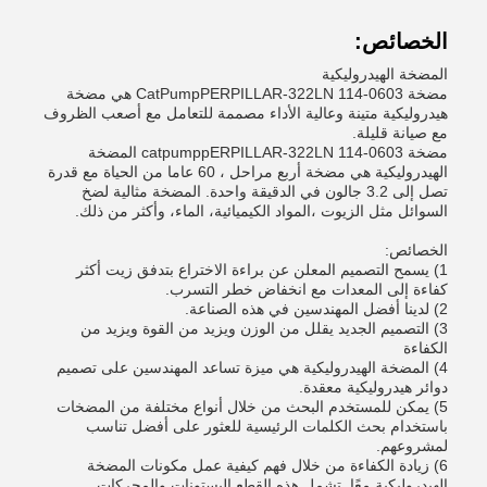
الخصائص:
المضخة الهيدروليكية
مضخة CatPumpPERPILLAR-322LN 114-0603 هي مضخة
هيدروليكية متينة وعالية الأداء مصممة للتعامل مع أصعب الظروف
مع صيانة قليلة.
مضخة catpumppERPILLAR-322LN 114-0603 المضخة
الهيدروليكية هي مضخة أربع مراحل ، 60 عاما من الحياة مع قدرة
تصل إلى 3.2 جالون في الدقيقة واحدة. المضخة مثالية لضخ
السوائل مثل الزيوت ،المواد الكيميائية، الماء، وأكثر من ذلك.
الخصائص:
1) يسمح التصميم المعلن عن براءة الاختراع بتدفق زيت أكثر
كفاءة إلى المعدات مع انخفاض خطر التسرب.
2) لدينا أفضل المهندسين في هذه الصناعة.
3) التصميم الجديد يقلل من الوزن ويزيد من القوة ويزيد من
الكفاءة
4) المضخة الهيدروليكية هي ميزة تساعد المهندسين على تصميم
دوائر هيدروليكية معقدة.
5) يمكن للمستخدم البحث من خلال أنواع مختلفة من المضخات
باستخدام بحث الكلمات الرئيسية للعثور على أفضل تناسب
لمشروعهم.
6) زيادة الكفاءة من خلال فهم كيفية عمل مكونات المضخة
الهيدروليكية معًا. تشمل هذه القطع البستونات والمحركات