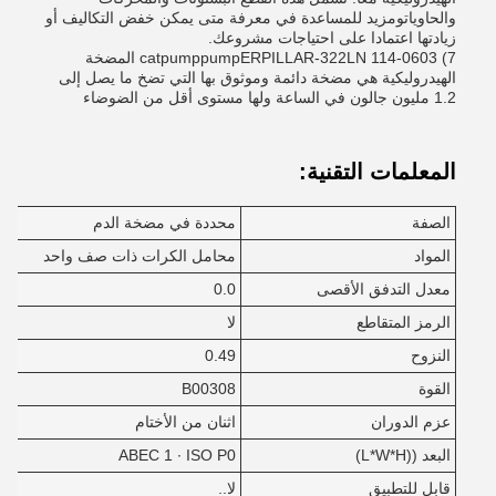
والحاوياتومزيد للمساعدة في معرفة متى يمكن خفض التكاليف أو
زيادتها اعتمادا على احتياجات مشروعك.
7) catpumppumpERPILLAR-322LN 114-0603 المضخة
الهيدروليكية هي مضخة دائمة وموثوق بها التي تضخ ما يصل إلى
1.2 مليون جالون في الساعة ولها مستوى أقل من الضوضاء
المعلمات التقنية:
الصفة
محددة في مضخة الدم
المواد
محامل الكرات ذات صف واحد
معدل التدفق الأقصى
0.0
الرمز المتقاطع
لا
النزوح
0.49
القوة
B00308
عزم الدوران
اثنان من الأختام
البعد ((L*W*H)
ABEC 1 ∙ ISO P0
قابل للتطبيق
لا..