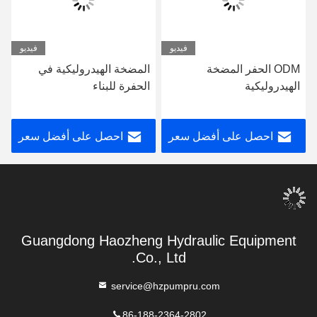
فيديو
فيديو
ODM الحفر المضخة
المضخة الهيدروليكية في
الهيدروليكية
الحفرة للبناء
catpumpERPILLAR-325B
126-2073 catpump مضخة
احصل على أفضل سعر
احصل على أفضل سعر
الحفر
Guangdong Haozheng Hydraulic Equipment
Co., Ltd.
service@hzpumpru.com
86-188-2364-2802