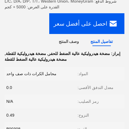
شروط الدفع: L/C، D/A، D/P، T/T، Western Union، MoneyGram
القدرة على العرض: 5000 + كجم
احصل على أفضل سعر
تفاصيل المنتج
وصف المنتج
إبراز:
مضخة هيدروليكية عالية الضغط للحفر
,
مضخة هيدروليكية للقطة
,
مضخة هيدروليكية عالية الضغط للقطة
المواد:
محامل الكرات ذات صف واحد
معدل التدفق الأقصى:
0.0
رمز الصليب:
N/A
النزوح:
0.49