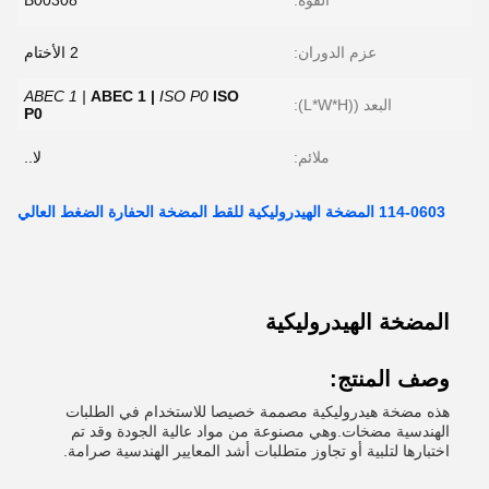
القوة:
B00308
عزم الدوران:
2 الأختام
ABEC 1 |
ABEC 1 |
ISO P0
ISO
البعد ((L*W*H):
P0
ملائم:
لا..
114-0603 المضخة الهيدروليكية للقط المضخة الحفارة الضغط العالي
المضخة الهيدروليكية
وصف المنتج:
هذه مضخة هيدروليكية مصممة خصيصا للاستخدام في الطلبات
الهندسية مضخات.وهي مصنوعة من مواد عالية الجودة وقد تم
اختبارها لتلبية أو تجاوز متطلبات أشد المعايير الهندسية صرامة.