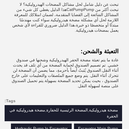
تبحث عن دليل شامل لحل مشاكل المضخات الهيدروليكية؟ لا
تبحث أكثر من CatPumpPumpهذا الدليل يغطي كل شيء من
المشاكل الشائعة إلى القضايا المتقدمة، لضمان امتلاكك للمعرفة
اللازمة لحل أي مشكلة مضخة هيدروليكية.سواء كنت مهندسًا
مبتدئًا أو متخصصًا ذو خبرة،هذا الدليل ضروري للقراءة لأي شخص
يعمل بمضخات هيدروليكية.
التعبئة والشحن:
عادة ما يتم تعبئة مضخة الحفر الهيدروليكية وشحنها في صندوق
خشبي. تم تصميم الصندوق لحماية المضخة من أي تلف قد يحدث
أثناء النقل.الصندوق يُثبتُ أيضاً بأحزمةِ، مما يضمن أن المضخة لن
تتحرك أثناء النقل. يتم وضع جميع الملصقات والتعليمات على خارج
الصندوق ، بحيث يمكن تحديد المضخة بسهولة.يتم تحميل الصندوق
على منصة لسهولة النقل.
Tags:
مضخة هيدروليكية,المضخة الرئيسية للحفارة,مضخة هيدروليكية في
الحفرة
Hydraulic Pump In Excavator
Excavator Main Pump