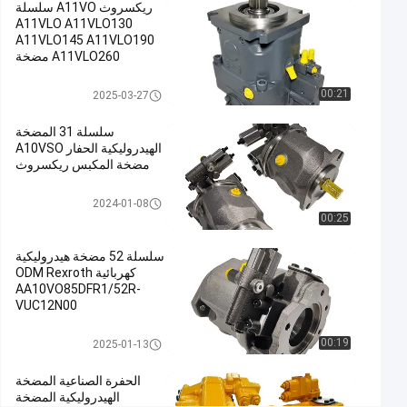
ريكسروث A11VO سلسلة
للحفارة,مضخة
A11VLO A11VLO130
هيدروليكية في
A11VLO145 A11VLO190
الحفرة
A11VLO260 مضخة
#
هيدروليكية ODM OEM
الحفرة المضخة الرئيسية
Excavator
مضخة هيدروليكية حفارة
00:21
2025-03-27
Rexroth صانع الصين
Main
سلسلة 31 المضخة
Pump
الهيدروليكية الحفار A10VSO
#
مضخة المكبس ريكسروث
Hydraulic
Pump In
مضخة هيدروليكية حفارة
2024-01-08
Excavator
00:25
م
ض
سلسلة 52 مضخة هيدروليكية
كهربائية ODM Rexroth
خ
AA10VO85DFR1/52R-
ة
VUC12N00
ه
ي
مضخة هيدروليكية حفارة
00:19
2025-01-13
د
ر
الحفرة الصناعية المضخة
و
الهيدروليكية المضخة
ل